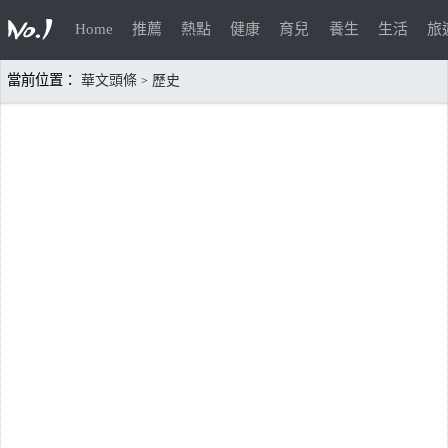
Home
推薦
熱點
健康
育兒
養生
生活
旅
當前位置：
華文頭條
歷史
>