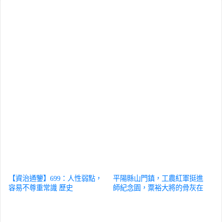
【資治通鑒】699：人性弱點，
平陽縣山門鎮，工農紅軍挺進
容易不尊重常識
歷史
師紀念園，粟裕大將的骨灰在
此（二）
歷史