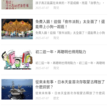
孩子真正能贏在未來的，不是成績，而是「自學力」，
孩子真正能贏在未來的，不是成績，而是「自學力」，
2025-07-07
育兒
很多家長都在焦慮孩子成績，卻忽略了一個更底層的問
題：成績再好，如果沒有「自學能力」，走不遠。今天
會的題，明天可能就換了花樣；今天考試的內容，幾年
免費入園！這個「夜市派對」太全面了！還
後可能徹底沒用了。真正能讓孩子終身受益的，不
能帶上小狗一起逛！
免費入園！這個「夜市派對」太全面了！還能帶上小狗
一起逛！，免費入園！這個「夜市派對」太全面了！還
2025-07-07
育兒
能帶上小狗一起逛！，北京世園之夜攻略來襲！當暮色
為世園披上神秘面紗，屬於夜晚的狂歡才剛剛開始！世
園市集街&手作帳篷區世園市集街：意趣與文藝交織碰
初二這一年，再聰明也得用點力
撞手作帳篷區：「寶藏攤主」聚集地！快來帶走你的
初二這一年，再聰明也得用點力，初二這一年，再聰明
也得用點力，人有兩種，一種是真不行，一種是還沒開
2025-07-07
育兒
始真幹。而初二，恰好是這兩種人分道揚鑣的分叉口。
我見過太多初二的孩子，把「學不進去」掛在嘴邊，活
像一群感情受挫的詩人——語文一寫就是議論文，數學
從來未有事，日本天皇首次存取蒙古釋放了
一碰就腦抽筋，英語單詞看得
什麽訊號？
從來未有事，日本天皇首次存取蒙古釋放了什麽訊
號？，從來未有事，日本天皇首次存取蒙古釋放了什麽
2025-07-07
歷史
訊號？，2025年7月6日，日本德仁天皇與雅子皇後啟程
對蒙古國進行為期8天的國事存取。這是日本天皇歷史