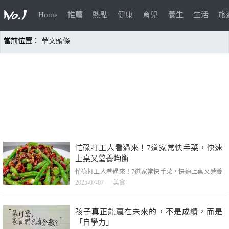
Home
推薦
熱點
健康
育兒
養生
生活
旅
當前位置：
華文頭條
忙碌打工人看過來！7道家常快手菜，快速
上桌又營養均衡
忙碌打工人看過來！7道家常快手菜，快速上桌又營養
均衡，忙碌打工人看過來！7道家常快手菜，快速上桌
2025-07-07
美食
又營養均衡，打工人每天忙得腳不沾地，到家只想快速
吃上熱乎飯！別急！這7道家常快手菜，10多分鐘就能
出鍋，營養搭配也齊全，照著做一周都不重樣！和我一
孩子真正能贏在未來的，不是成績，而是
起看看吧，記得先點贊關註一下哦！第一道家常菜美食
「自學力」