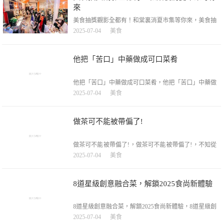
荷葉間悄然綻放漫步在公園的小徑上一側
來
美食抽獎觀影全都有！和棠裏消夏市集等你來，美食抽
獎觀影全都有！和棠裏消夏市集等你來，盛夏的蟬鳴與
2025-07-04
美食
晚風交織城市的煙火氣在夜幕中升騰7月4日至8日
（17:00—21:00）高麗營鎮首創和園·星航社群和棠裏消
夏市集開市等你來打卡位置↓↓↓美食文創超吸睛傍晚分
他把「苦口」中藥做成可口菜肴
時五彩斑斕的燈光交織閃爍如
他把「苦口」中藥做成可口菜肴，他把「苦口」中藥做
成可口菜肴，來源：人民網一碗雞湯，能嘗出幾種味
2025-07-04
美食
道？在藥膳制作師懷凱的精心烹調下，雞肉的鮮美、草
藥的香氣都匯聚在雞湯中，湯色純凈，喝起來鮮甜清
潤。懷凱選用散養土雞，在雞湯中加入芍藥花、人參、
做茶可不能被帶偏了!
石斛、葛根等中藥材，烹製安徽省
做茶可不能被帶偏了!，做茶可不能被帶偏了!，不知從
何時起，市面上湧現出諸多虛化的概念。哲學、審美、
2025-07-04
美食
修仙等元素紛紛與茶葉相結合。人們宣稱喝茶是回顧歷
史的途徑，是沈澱自我的方式，更是修身養性的必需
品，甚至將其視為慢生活極致追求的象征。我無意反駁
8道星級創意融合菜，解鎖2025食尚新體驗
這些觀點，畢竟它們
8道星級創意融合菜，解鎖2025食尚新體驗，8道星級創
意融合菜，解鎖2025食尚新體驗，主頁獲取我們的團隊
2025-07-04
美食