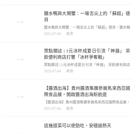
由一群對美食飽含摯愛之情的專業廚師組成。我們滿懷
一腔熱忱，致力於探尋各地的美食，竭力挖掘新奇的食
材以及獨樹一幟的烹飪技法。憑借我們的分享，您必然
鹽水鴨與大閘蟹：一場舌尖上的「蘇超」德
能夠學會烹製各類高端菜品！珍珠
貝
鹽水鴨與大閘蟹：一場舌尖上的「蘇超」德貝，鹽水鴨
與大閘蟹：一場舌尖上的「蘇超」德貝，當南京的鹽水
2025-07-04
美食
鴨遇上蘇州的大閘蟹，這場醞釀已久的「江蘇德貝」終
於在綠茵場上演了最精彩的篇章。「沒有一只鴨子能活
著遊出南京，正如沒有一只大閘蟹能橫著爬出蘇州」
眾點關註 | 1元冰杯成夏日引流「神器」 茶
——這兩座萬億級城市的較量，早已從GDP
飲便利商店打響「冰杯爭奪戰」
眾點關註 | 1元冰杯成夏日引流「神器」 茶飲便利商店
打響「冰杯爭奪戰」，眾點關註|1元冰杯成夏日引流
2025-07-04
美食
「神器」茶飲便利商店打響「冰杯爭奪戰」，大眾網記
者趙奕寧東營報道隨著酷暑到來，便利商店冰櫃中的冰
杯銷量激增，重回熱銷C位。記者調查發現，部份新茶
【醬酒出海】貴州醬酒集團參展馬來西亞國
飲品牌也看準商機，悄然推出冰杯產品。7月3日，在東
際食品展，開啟醬酒出海新航道
營一家蜜雪冰城
【醬酒出海】貴州醬酒集團參展馬來西亞國際食品展，
開啟醬酒出海新航道，【醬酒出海】貴州醬酒集團參展
2025-07-04
美食
馬來西亞國際食品展，開啟醬酒出海新航道，7月1日至
3日，貴州醬酒集團系列產品閃耀2025年SIAL馬來西亞
國際食品飲料展。作為貴州醬酒產業的代表性企業，集
這幾道菜可以使勁吃，安穩過熱天
團以品質為船、文化為帆，正加速駛向更廣闊的國際藍