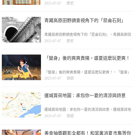
人智慧太準了，【資治通鑒】：四種人值得深交，三種
2025-07-07
歷史
人趁早絕交！古人智慧太準了，文|星火燎原——恭請
關註【詠資治通鑒】千載興亡一卷收，幾回掩卷嘆沈
浮。誰言青史皆陳跡？字字分明照後頭。你有沒有遇到
青藏高原田野調查視角下的「昆侖石刻」
過那種「借錢時是孫子，還錢時變大爺」的朋友？或者
那種「你把他
青藏高原田野調查視角下的「昆侖石刻」，青藏高原田
野調查視角下的「昆侖石刻」，【學術爭鳴】作者：周
2025-07-07
歷史
行康（探險家，多年實地調查青藏高原巖畫，【甘孜巖
畫】一書合作作者）在近期「昆侖石刻」的討論中，青
藏高原田野調查角度比較欠缺。過去9年來，筆者實地
「變身」後的爽爽貴陽，盛夏這麽玩更爽！
調查了180多處青藏高原史前巖畫，
「變身」後的爽爽貴陽，盛夏這麽玩更爽！，「變身」
後的爽爽貴陽，盛夏這麽玩更爽！，被貴州版「千裏江
2025-07-07
旅遊
山圖」包裹其中的貴陽和這八個城市一起，被譽為「中
國的涼都」，分別是：貴州貴陽、貴州六盤水、雲南昆
明、青海西寧、四川西昌、山東威海、甘肅臨內蒙古呼
運城賞荷地圖：承包你一夏的清涼與詩意
倫貝爾；難怪有「爽爽貴陽」一說。一到
運城賞荷地圖：承包你一夏的清涼與詩意，運城賞荷地
圖：承包你一夏的清涼與詩意，盛夏運城，荷花當屬頂
2025-07-07
旅遊
流。公園、湖邊、自然山水之間，隨處可見荷花的身
影。今天，我們就為大家盤點運城的絕美賞荷地，帶你
開啟一場夏日尋荷之旅。『聖惠公園』的荷花在碧綠的
美食抽獎觀影全都有！和棠裏消夏市集等你