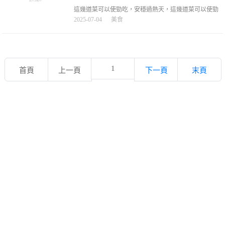
海市場
這幾道菜可以使勁吃，安穩過熱天，這幾道菜可以使勁
吃，安穩過熱天，欖菜四季豆炒肉末【食材】四季豆
2025-07-04
美食
400g、豬肉末150g、欖菜30g、芽菜20g【步驟】四季豆
撕筋切丁，油炸至起虎皮（油溫180℃）肉末加1勺料
酒/半勺白胡椒粉腌制10分鐘熱鍋少油炒香蒜末，下肉
末煸炒至松散
1
首頁
上一頁
下一頁
末頁