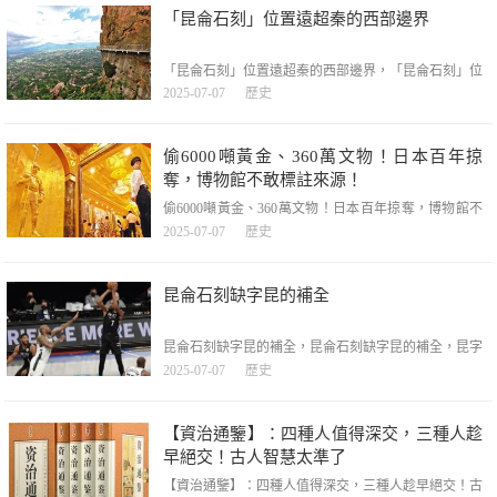
上首次存取蒙古，恰逢二戰結束80周年，引發國際輿論
「昆侖石刻」位置遠超秦的西部邊界
高度關註。此次存取既是歷史紐帶的延續，更折
「昆侖石刻」位置遠超秦的西部邊界，「昆侖石刻」位
置遠超秦的西部邊界，【學術爭鳴】作者：李小波（四
2025-07-07
歷史
川師範大學國家文化公園研究中心主任）「昆侖石刻」
引起學界極大關註和廣泛討論，目前已從文字學、考古
學、地理學等多學科提出不同的觀點。從歷史地理的角
偷6000噸黃金、360萬文物！日本百年掠
度來看，昆侖山的地望是在不斷遷
奪，博物館不敢標註來源！
偷6000噸黃金、360萬文物！日本百年掠奪，博物館不
敢標註來源！，偷6000噸黃金、360萬文物！日本百年
2025-07-07
歷史
掠奪，博物館不敢標註來源！，在日本博物館裏，光是
中國文物有360萬之多，這些文物大多是日本在甲午中
日戰爭和侵華戰爭中偷盜，搶奪得來的。日本敢搶卻不
昆侖石刻缺字昆的補全
敢標明來源，因為這些文物大部份是透過不正當途徑獲
得
昆侖石刻缺字昆的補全，昆侖石刻缺字昆的補全，昆字
大部份殘缺，上部日旁僅存一半。修復難度大。1、先
2025-07-07
歷史
從最簡單的開始，修復日旁。日旁有一些微妙的特點：
①上面一橫稍微向左下方傾斜。②中間一橫右端稍微下
垂。③左側豎線較為垂直。④右側豎線不太垂直，近乎
【資治通鑒】：四種人值得深交，三種人趁
圓弧形。由上文①②
早絕交！古人智慧太準了
【資治通鑒】：四種人值得深交，三種人趁早絕交！古