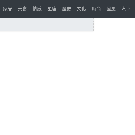
家居
美食
情感
星座
歷史
文化
時尚
國風
汽車