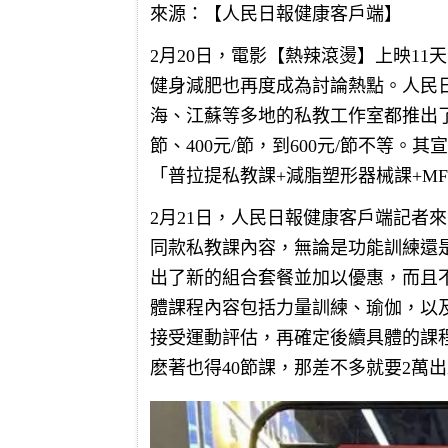
來源：【人民日報健康客戶端】
2月20日，電影【熱辣滾燙】上映1
健身減肥也再度成為討論熱點。人民
海、江蘇等多地的私教工作室都推出了「
節、400元/節，到600元/節不等
「普拉提私教課+減脂塑形器械課+M
2月21日，人民日報健康客戶端記者
同款私教課內容，無論是功能訓練還
出了新的組合套餐並加以優惠，而且
體課程內容包括力量訓練、瑜伽，以
接受運動評估，再確定後續具體的課
麽著也得40節課，那差不多就要2萬