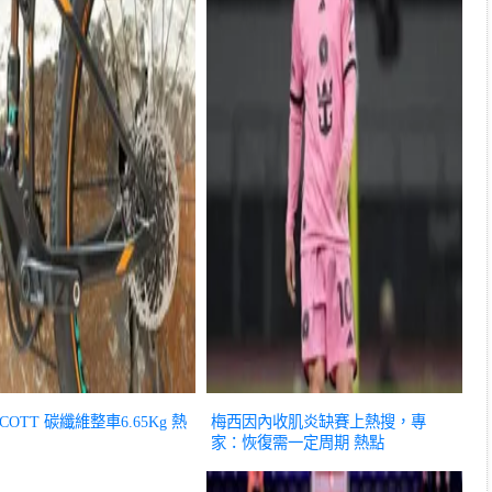
OTT 碳纖維整車6.65Kg
熱
梅西因內收肌炎缺賽上熱搜，專
家：恢復需一定周期
熱點