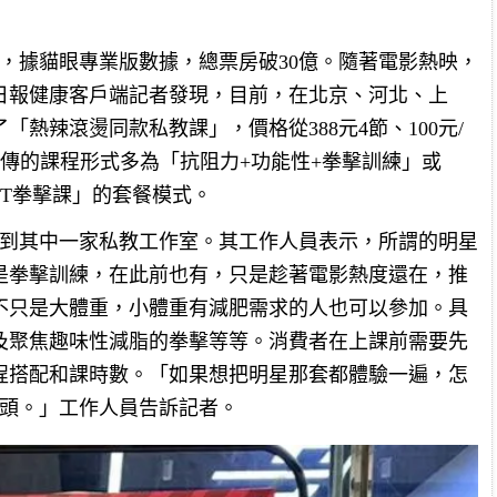
1天，據貓眼專業版數據，總票房破30億。隨著電影熱映，
日報健康客戶端記者發現，目前，在北京、河北、上
熱辣滾燙同款私教課」，價格從388元4節、100元/
。其宣傳的課程形式多為「抗阻力+功能性+拳擊訓練」或
FT拳擊課」的套餐模式。
來到其中一家私教工作室。其工作人員表示，所謂的明星
是拳擊訓練，在此前也有，只是趁著電影熱度還在，推
不只是大體重，小體重有減肥需求的人也可以參加。具
及聚焦趣味性減脂的拳擊等等。消費者在上課前需要先
程搭配和課時數。「如果想把明星那套都體驗一遍，怎
出頭。」工作人員告訴記者。