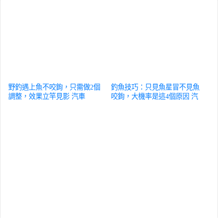
野釣遇上魚不咬鉤，只需做2個
釣魚技巧：只見魚星冒不見魚
調整，效果立竿見影
汽車
咬鉤，大機率是這4個原因
汽
車