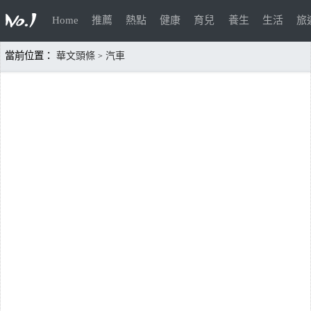
Home
推薦
熱點
健康
育兒
養生
生活
旅
當前位置：
華文頭條
汽車
>