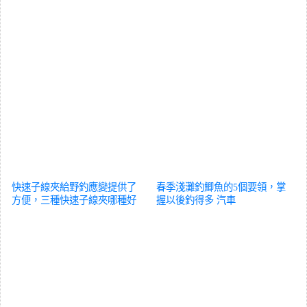
快速子線夾給野釣應變提供了
春季淺灘釣鯽魚的5個要領，掌
方便，三種快速子線夾哪種好
握以後釣得多
汽車
用？
汽車