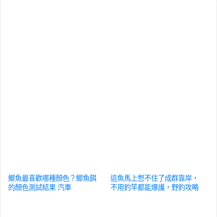
鯽魚最喜歡哪種顏色？鯽魚餌
這魚馬上憋不住了成群靠岸，
的顏色測試結果
汽車
不用釣竿都能爆護，野釣攻略
分享
汽車