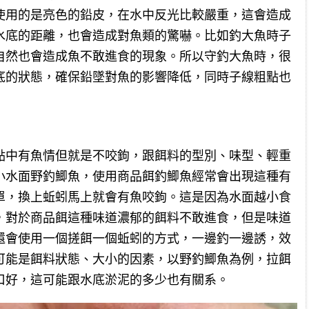
使用的是亮色的鉛皮，在水中反光比較嚴重，這會造成
水底的距離，也會造成對魚類的驚嚇。比如釣大魚時子
自然也會造成魚不敢進食的現象。所以守釣大魚時，很
底的狀態，確保鉛墜對魚的影響降低，同時子線粗點也
點中有魚情但就是不咬鉤，跟餌料的型別、味型、輕重
小水面野釣鯽魚，使用商品餌釣鯽魚經常會出現這種有
單，換上蚯蚓馬上就會有魚咬鉤。這是因為水面越小食
，對於商品餌這種味道濃郁的餌料不敢進食，但是味道
還會使用一個搓餌一個蚯蚓的方式，一邊釣一邊誘，效
可能是餌料狀態、大小的因素，以野釣鯽魚為例，拉餌
口好，這可能跟水底淤泥的多少也有關系。