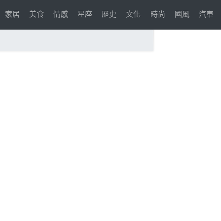
家居
美食
情感
星座
歷史
文化
時尚
國風
汽車