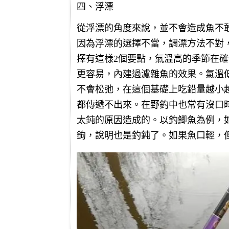
四、浮漂
從浮漂的角度來說，並不會造成魚不
因為浮漂的選擇不當，調漂方法不對
擇有這樣2個要點，氣溫高的季節在
更容易，內建過濾雜魚的效果。氣溫
不會松弛，在這個基礎上吃鉛量越小
都傳遞不出來。在野釣中也常有沒口
太鈍的原因造成的。以釣鯽魚為例，
鉤，說明也是釣鈍了。如果魚口輕，