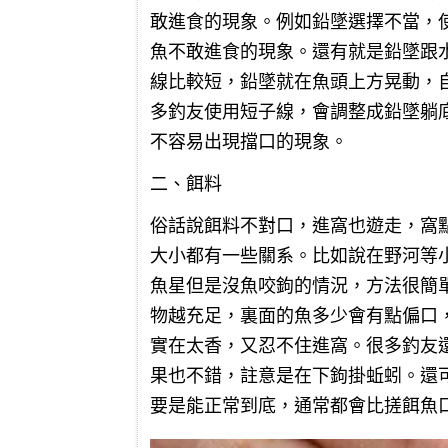
敢進食的現象。例如鉛墜選擇不當，
魚不敢進食的現象。還有就是鉛墜跟
線比較短，鉛墜就在魚頭上方晃動，
多釣友使用短子線，會調整成鉛墜躺
不容易出現擋口的現象。
二、餌料
俗話說餌料不對口，進窩也遊走，窩
大小都有一些關系。比如說在野河等
魚星但是沒魚咬鉤的情況，方法很簡
物越充足，裏面的魚多少會有點偏口
實在太香，又忍不住進窩。很多釣友
果也不錯，註意是在下鉤掛蚯蚓。還
要是能正常到底，通常都會比搓餌魚