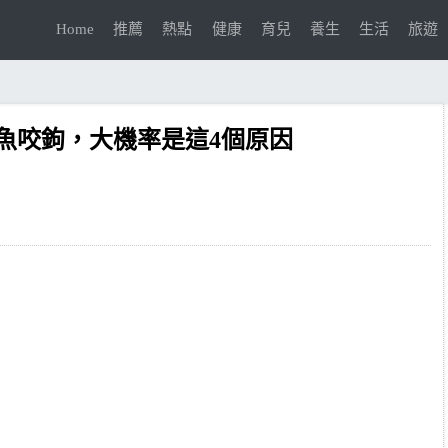
Home
推薦
熱點
健康
育兒
養生
生活
旅遊
魚咬鉤，大機率是這4個原因