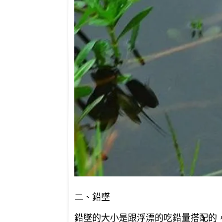
二、鉛墜
鉛墜的大小是跟浮漂的吃鉛量搭配的