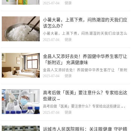
及供试品溶液制备专利，广州朗圣药业取得检测维生素
2025-07-04
健康
AD油性制剂中杂质方法及供试品溶液制备专利，金融
界2025年7月4日消息，国家知识产权局信息显示，广州
朗圣药业有限公司取得一项名为「检测维生素AD油性
小暑大暑，上蒸下煮，闷热潮湿的天我们应
制剂中杂质的方法及供试品溶液的制备」的专利，授权
该怎么办？
公告号CN1
小暑大暑，上蒸下煮，闷热潮湿的天我们应该怎么
办？，小暑大暑，上蒸下煮，闷热潮湿的天我们应该怎
2025-07-04
健康
么办？，小暑在望7月7日小暑。小暑是夏天的第五个节
气，小暑标志着季夏来临，一年之中最热的日子来了。
都说小暑大暑上蒸下煮，今年老天爷这个蒸笼架起来的
金昌人又添好去处！养固健中华养生客厅让
时间尤其的早。暑，其实包含了暑热和暑湿，足够的热
「新附近」 充满健康味
金昌人又添好去处！养固健中华养生客厅让 「新附
近」 充满健康味，金昌人又添好去处！养固健中华养
2025-07-04
健康
生客厅让「新附近」充满健康味，7月4日上午，甘肃首
家「养固健中华养生客厅」在金昌市正式开门迎客。无
限极（中国）有限公司代表、社区工作人员与市民共同
高考后做「医美」要注意什么？专家给出这
参与开业活动，这个集养生体验、健康服务和社交互动
些建议→
于一体的新空
高考后做「医美」要注意什么？专家给出这些建议→，
高考后做「医美」要注意什么？专家给出这些建议→，
2025-07-04
健康
央视网消息：国家卫生健康委今天（7月4日）举行新闻
发布会介绍时令节气与健康有关情况。有记者提问：近
几年每年高考后都会出现一阵「医美」热潮，其中很多
运城市人民医院眼科：关注眼健康 守护精