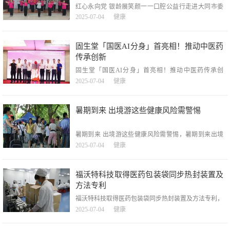
红心永向党 银龄展笑颜一一口腔公益行走进大同市委
老干部局，红心永向党银龄展笑颜一一口腔公益行走进
2025-07-04
健康
大同市委老干部局，7月2日，由大同市委老干部局指
导，市离退休干部服务中心、大同老年开放大学主办的
「红心永向党银龄展笑颜」口腔义诊活动在大同398康
固生堂「国医AI分身」首亮相！推动中医药
养中心举行，来自国药大同口腔医院的专家为100余位
传承创新
老
固生堂「国医AI分身」首亮相！推动中医药传承创
新，固生堂「国医AI分身」首亮相！推动中医药传承
2025-07-04
健康
创新，固生堂「国医AI分身」首亮相！推动中医药传
承创新###6月7日，备受瞩目的「AI驱动下的中医智慧
传承与创新学术研讨会」在上海成功落下帷幕。会议聚
暑期到来 出境游这些健康风险需警惕
焦AI技术与千年中医智慧的深度碰撞，旨在探
暑期到来 出境游这些健康风险需警惕，暑期到来出境
游这些健康风险需警惕，本文转自【央视新闻客户
2025-07-04
健康
端】；国家卫生健康委今天举行新闻发布会介绍时令节
气与健康有关情况。天津市疾控中心主任医师张颖介
绍，随着暑期到来，出境游开始增多，暑期出境游可愉
福沃特科技取得医药包装袋同步热封装置及
悦身心，但也会有一些潜在的健康风险，如
方法专利
福沃特科技取得医药包装袋同步热封装置及方法专利，
福沃特科技取得医药包装袋同步热封装置及方法专利，
2025-07-04
健康
金融界2025年7月4日消息，国家知识产权局信息显示，
宜昌市福沃特科技有限公司取得一项名为「一种医药包