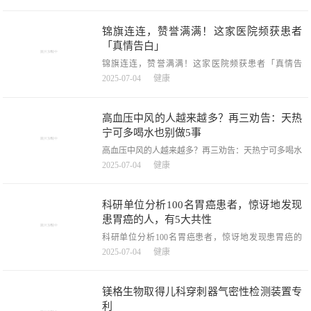
均增超30%，【制药网行业动态】7月4日，诺泰生物披
露2025年半年度业绩预告，上半年，公司预计2025年上
半年实现净利润3亿元至3.3亿元，同比增长32.06%～
锦旗连连，赞誉满满！这家医院频获患者
45.27%；扣除非经常性损益
「真情告白」
锦旗连连，赞誉满满！这家医院频获患者「真情告
白」，锦旗连连，赞誉满满！这家医院频获患者「真情
2025-07-04
健康
告白」，近日，郴州市第一人民医院骨科三区（运动关
节外科）接连收到患者家属送来的锦旗，锦旗背后是高
龄骨折患者成功接受髋关节置换术后重获行动能力的真
高血压中风的人越来越多？再三劝告：天热
实故事，也展现了郴州市第一人民医院医护团队在高龄
宁可多喝水也别做5事
疑
高血压中风的人越来越多？再三劝告：天热宁可多喝水
也别做5事，高血压中风的人越来越多？再三劝告：天
2025-07-04
健康
热宁可多喝水也别做5事，声明：本文内容均是根据权
威医学资料结合个人观点撰写的原创内容，在今日头条
全网首发72小时，文末已标注文献来源及截图，文章不
科研单位分析100名胃癌患者，惊讶地发现
含任何虚构情节和「艺术加工」，无任何虚构对话，本
患胃癌的人，有5大共性
文不含
科研单位分析100名胃癌患者，惊讶地发现患胃癌的
人，有5大共性，科研单位分析100名胃癌患者，惊讶地
2025-07-04
健康
发现患胃癌的人，有5大共性，胃癌这个词听着就让人
有点儿害怕，为了弄清楚影响它发病的因素，有不少医
学研究单位做过研究。中华医学会肿瘤学分会的工作人
镁格生物取得儿科穿刺器气密性检测装置专
员仔仔细细地看了100位患胃癌病人的情况，结果发现
利