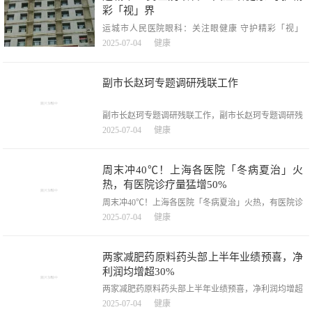
年轻人会选择做双眼皮，请问做双眼皮有哪些注
彩「视」界
运城市人民医院眼科：关注眼健康 守护精彩「视」
界，运城市人民医院眼科：关注眼健康守护精彩「视」
2025-07-04
健康
界，【来源：运城晚报】运城市人民医院眼科成立于
2000年，是国家卫生健康委指定的儿童青少年近视防控
中心、全国白内障复明工程定点医院，目前已为10万余
副市长赵珂专题调研残联工作
名青少年儿童进行了近视筛查，完成白内障复明手
副市长赵珂专题调研残联工作，副市长赵珂专题调研残
联工作，7月2日，副市长赵珂带领市民政局、市团委、
2025-07-04
健康
市妇联等相关部门负责人调研我市残联工作。市残联党
组书记、理事长李继银陪同调研。调研组一行先后到妇
幼保健院、成都知新儿童关爱中心、融乐阳光家园、
周末冲40℃！上海各医院「冬病夏治」火
「简单爱·快乐出行」共享
热，有医院诊疗量猛增50%
周末冲40℃！上海各医院「冬病夏治」火热，有医院诊
疗量猛增50%，周末冲40℃！上海各医院「冬病夏治」
2025-07-04
健康
火热，有医院诊疗量猛增50%，入夏以来，上海「热力
值」持续飙升，预计本周末将冲击40℃。随着「太阳辣
花花」的烧烤模式开启，各大中医医院的「冬病夏治」
两家减肥药原料药头部上半年业绩预喜，净
项目也火热开启。记者走访发现，有医院的诊疗量已同
利润均增超30%
比增
两家减肥药原料药头部上半年业绩预喜，净利润均增超
30%，两家减肥药原料药头部上半年业绩预喜，净利润
2025-07-04
健康