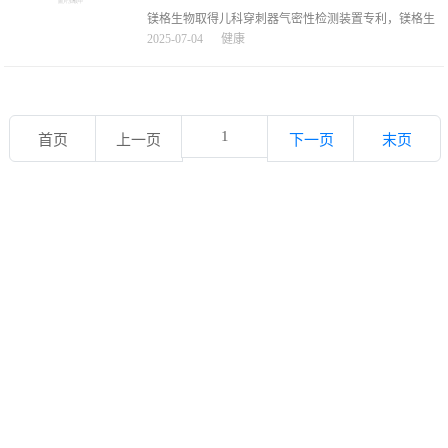
患胃癌
镁格生物取得儿科穿刺器气密性检测装置专利，镁格生
物取得儿科穿刺器气密性检测装置专利，金融界2025年
2025-07-04
健康
7月4日消息，国家知识产权局信息显示，镁格生物科技
（江苏）有限公司取得一项名为「一种儿科穿刺器气密
性检测装置」的专利，授权公告号CN120102045B，申
请日期为2025年05
1
首页
上一页
下一页
末页