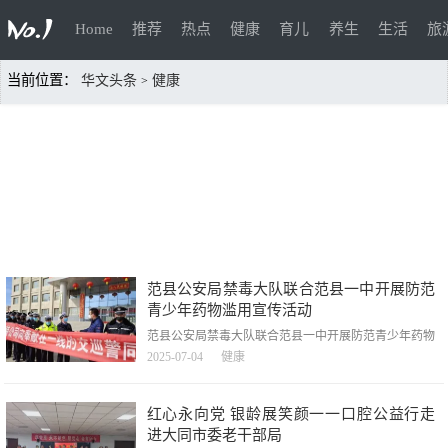
Home
推荐
热点
健康
育儿
养生
生活
旅
当前位置：
华文头条
健康
>
范县公安局禁毒大队联合范县一中开展防范
青少年药物滥用宣传活动
范县公安局禁毒大队联合范县一中开展防范青少年药物
滥用宣传活动，范县公安局禁毒大队联合范县一中开展
2025-07-04
健康
防范青少年药物滥用宣传活动，暑假将至，为进一步增
强青少年对药物滥用危害的认识，提升自我保护意识，
2025年7月4日下午范县公安局禁毒大队联合范县一中，
红心永向党 银龄展笑颜一一口腔公益行走
积极开展了防范青少年药物滥用宣传活动。此次活动旨
进大同市委老干部局
在利