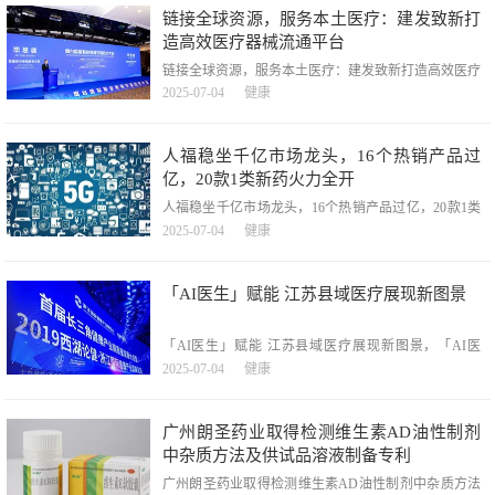
装袋同步热封装置及方法」的专利，授权公告号
链接全球资源，服务本土医疗：建发致新打
CN115302853B，申请日期为2022
造高效医疗器械流通平台
链接全球资源，服务本土医疗：建发致新打造高效医疗
器械流通平台，链接全球资源，服务本土医疗：建发致
2025-07-04
健康
新打造高效医疗器械流通平台，作为全国性的高值医疗
器械流通商，上海建发致新医疗科技集团股份有限公司
主要从事医疗器械直销及分销业务，并为终端医院提供
人福稳坐千亿市场龙头，16个热销产品过
医用耗材集约化运营（SPD）等服务。在医疗器械产业
亿，20款1类新药火力全开
链中，主
人福稳坐千亿市场龙头，16个热销产品过亿，20款1类
新药火力全开，人福稳坐千亿市场龙头，16个热销产品
2025-07-04
健康
过亿，20款1类新药火力全开，精彩内容近日，人福医
药的盐酸羟考酮片获批，为集团的神经系统药物矩阵新
添重磅一员。据米内网数据显示，2025年Q1在中国三
「AI医生」赋能 江苏县域医疗展现新图景
大终端六大市场神经系统药物（化+生）的销售规模下
跌
「AI医生」赋能 江苏县域医疗展现新图景，「AI医
生」赋能江苏县域医疗展现新图景，近日，昆山市第一
2025-07-04
健康
人民医院放射科内，医生正轻击鼠标启动脊柱椎体骨折
AI辅助诊断系统。X光片在屏幕上快速解析，三维模型
清晰标注出骨折位置与损伤程度。这个场景，折射出江
广州朗圣药业取得检测维生素AD油性制剂
苏省县域医疗机构正经历的技术革新。
中杂质方法及供试品溶液制备专利
广州朗圣药业取得检测维生素AD油性制剂中杂质方法