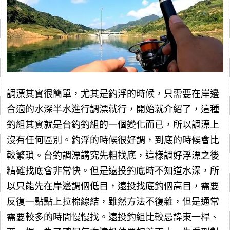
調漂其實很簡單，尤其是釣浮的時候，只需要在岸邊
合適的水深半水進行調漂就行，開始就介紹了，這種
釣組其實就是台釣釣組的一個變化而已，所以調漂上
沒有任何區別。釣浮的時候很好調，到底的時候會比
較繁瑣。台釣調漂講究先粗找底，這樣調好浮漂之後
精確找底會非常快。但是遠投釣底時不知道水深，所
以只能先在岸邊調個低目，遠投找底釣個高目，需要
反復一點點上拉棉線結，雖然方法不復雜，但是通常
需要較多的時間慢慢找。遠投釣組比較忌諱東一桿、