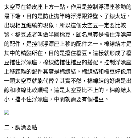
太空豆在鉛皮座上方一點，作用是控制浮漂座移動的
最下端，目的是防止拋竿時浮漂跟鉛墜、子線太近，
出現相互纏繞的現象，所以這個太空豆一定要比較
緊。檔豆或者叫做半圓檔豆，顧名思義是擋住浮漂座
的配件，是控制浮漂座上移的配件之一。棉線結才是
其中的精髓所在，目的是擋住檔豆。這樣就形成了檔
豆擋住浮漂座，棉線結擋住檔豆的搭配。控制浮漂座
上移距離的配件其實是棉線結。棉線結和檔豆好像用
一顆太空豆就能代替？其實不然，棉線結的好處是出
線和收線比較順暢，這是太空豆比不上的。棉線結太
小，擋不住浮漂座，中間就需要有個檔豆。
二、調漂要點