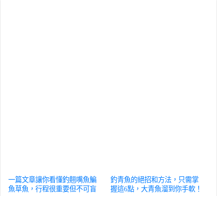
一篇文章讓你看懂釣翹嘴魚鯿
釣青魚的絕招和方法，只需掌
魚草魚，行程很重要但不可盲
握這6點，大青魚溜到你手軟！
目用飛鉛
汽車
汽車