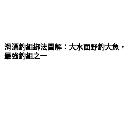
滑漂釣組綁法圖解：大水面野釣大魚，
最強釣組之一