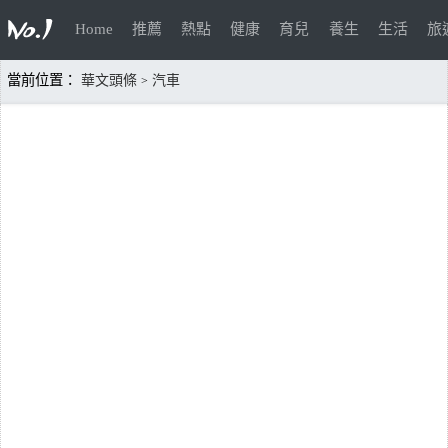
Home
推薦
熱點
健康
育兒
養生
生活
旅
當前位置：
華文頭條
汽車
>