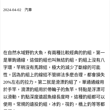
2024-04-02
汽車
在自然水域野釣大魚，有兩種比較經典的釣組，第一
是單鉤通線，這個釣組也叫無結釣組，釣組上沒有八
字環，竿稍沒有馬蹄結，極大的減少了斷線的可能
性。因為釣組上的線結不管綁法多麽合理，都會損失
20%左右的拉力。第二就是滑漂釣組了，單通通線用
於手竿，滑漂釣組用於帶輪子的魚竿。特點是浮漂可
以滑動，釣點深度遠超魚線長度時，這種釣組都可以
使用。常規的遠投釣組，冰釣，筏釣，橋上釣等等都