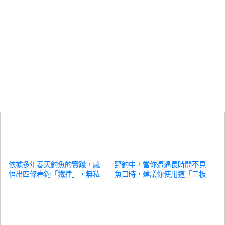
依據多年春天釣魚的實踐，感
野釣中，當你遭遇長時間不見
悟出四條春釣「鐵律」，無私
魚口時，建議你使用這「三板
分享
汽車
斧」
汽車