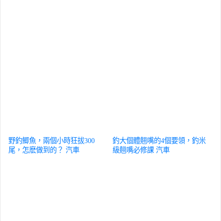
野釣鯽魚，兩個小時狂拔300
釣大個體翹嘴的4個要領，釣米
尾，怎麽做到的？
汽車
級翹嘴必修課
汽車