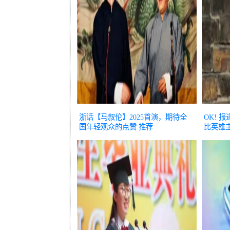
浙话【马叙伦】2025首演，期待全
OK! 
国年轻观众的点赞
推荐
比英雄