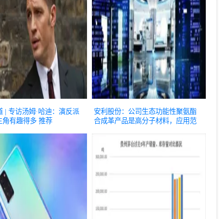
报道 | 专访汤姆·哈迪：演反派
安利股份：公司生态功能性聚氨酯
主角有趣得多
推荐
合成革产品是高分子材料，应用范
围广
推荐