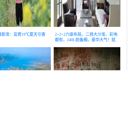
暑新宠：宜君19℃夏天引客
2+2+2六座布局，二排大沙发、彩电
都有，240L前备厢，豪华大气！就
等价格了！
推荐