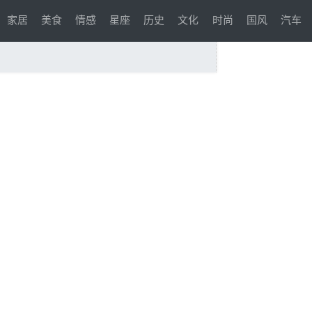
家居
美食
情感
星座
历史
文化
时尚
国风
汽车