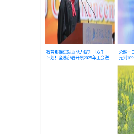
教育部推进就业能力提升「双千」
荣耀一口
计划！全总部署开展2025年工会送
元到10
清凉工作！荷花配莲蓬成爆款！夏
日坐车请务必检查下！
推荐