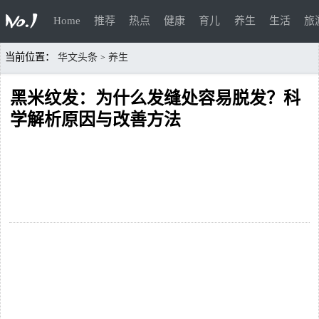
Home
推荐
热点
健康
育儿
养生
生活
旅
当前位置：
华文头条
养生
>
黑米纹发：为什么发缝处容易脱发？科
学解析原因与改善方法