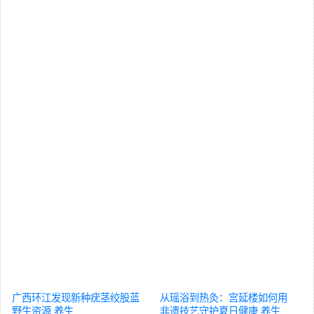
广西环江发现新种疣茎绞股蓝
从瑶浴到热灸：宫延楼如何用
野生资源
养生
非遗技艺守护夏日健康
养生