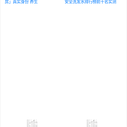
房」真实身份
养生
安全洗发水排行榜前十名实测
反馈？
养生