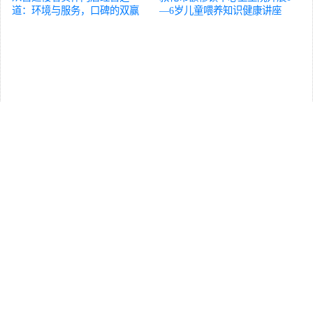
道：环境与服务，口碑的双赢
—6岁儿童喂养知识健康讲座
策略
养生
养生