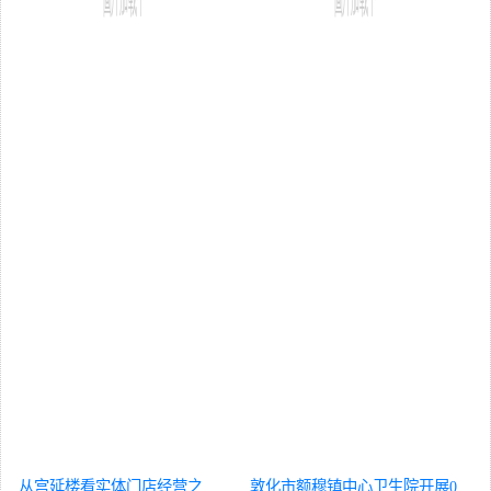
从宫延楼看实体门店经营之
敦化市额穆镇中心卫生院开展0