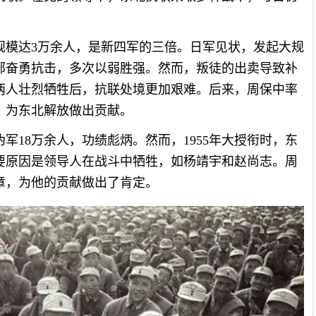
规模达3万余人，是新四军的三倍。日军见状，发起大规
部奋勇抗击，多次以弱胜强。然而，叛徒的出卖导致补
两人壮烈牺牲后，抗联处境更加艰难。后来，周保中率
，为东北解放做出贡献。
日伪军18万余人，功绩彪炳。然而，1955年大授衔时，东
要原因是领导人在战斗中牺牲，如杨靖宇和赵尚志。周
章，为他的贡献做出了肯定。