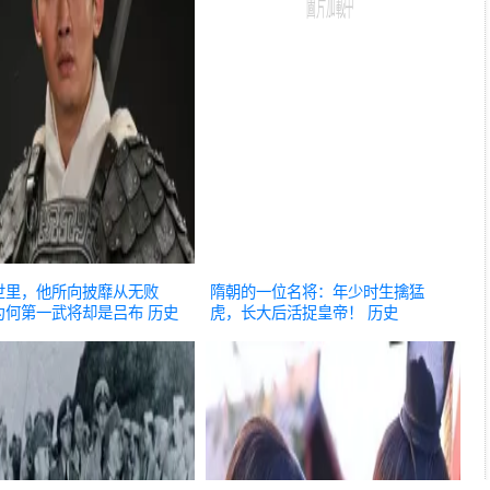
世里，他所向披靡从无败
隋朝的一位名将：年少时生擒猛
为何第一武将却是吕布
历史
虎，长大后活捉皇帝！
历史