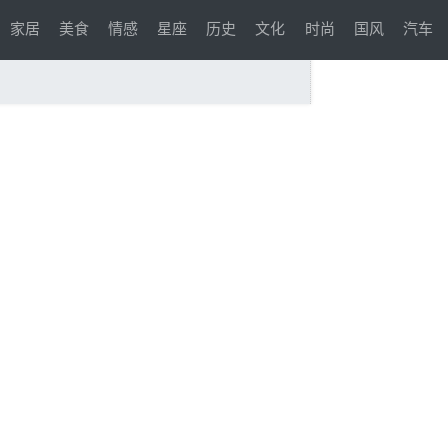
家居
美食
情感
星座
历史
文化
时尚
国风
汽车