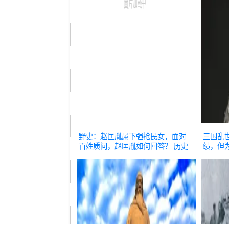
野史：赵匡胤属下强抢民女，面对
三国乱
百姓质问，赵匡胤如何回答？
历史
绩，但