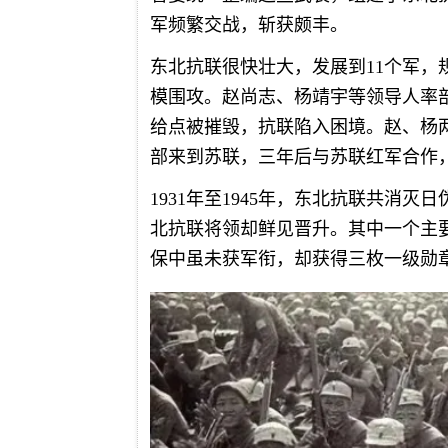
军频繁交战，斩获颇丰。
东北抗联很快壮大，发展到11个军，
模围攻。赵尚志、杨靖宇等领导人率
给点被摧毁，抗联陷入困境。赵、杨
部来到苏联，三年后与苏联红军合作
1931年至1945年，东北抗联共消灭
北抗联将领却鲜见晋升。其中一个主
保中虽未获军衔，却获得三枚一级勋