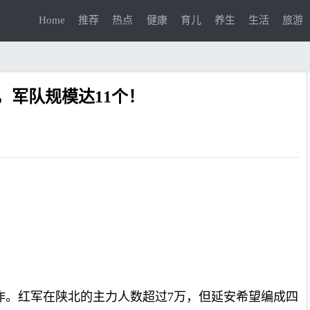
Home
推荐
热点
健康
育儿
养生
生活
旅游
，军队规模达11个！
作。红军在陕北的主力人数超过7万，但延安希望编成四