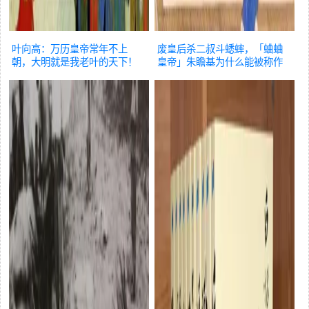
叶向高：万历皇帝常年不上
废皇后杀二叔斗蟋蟀，「蛐蛐
朝，大明就是我老叶的天下！
皇帝」朱瞻基为什么能被称作
历史
明君
历史