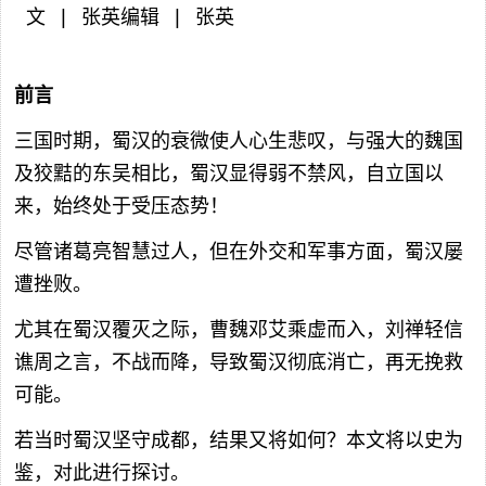
 文 | 张英编辑 | 张英

前言
三国时期，蜀汉的衰微使人心生悲叹，与强大的魏国
及狡黠的东吴相比，蜀汉显得弱不禁风，自立国以
来，始终处于受压态势！
尽管诸葛亮智慧过人，但在外交和军事方面，蜀汉屡
遭挫败。
尤其在蜀汉覆灭之际，曹魏邓艾乘虚而入，刘禅轻信
谯周之言，不战而降，导致蜀汉彻底消亡，再无挽救
可能。
若当时蜀汉坚守成都，结果又将如何？本文将以史为
鉴，对此进行探讨。