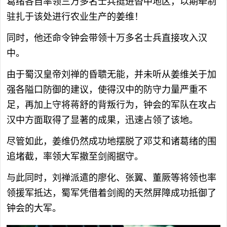
葛绪各自率领三万多名士兵挺进沓中地区，以期牵制
驻扎于该处进行农业生产的姜维！
同时，他还命令钟会带领十万多名士兵直接攻入汉
中。
由于蜀汉皇帝刘禅的昏聩无能，并未听从姜维关于加
强各隘口防御的建议，使得汉中的防守力量严重不
足，再加上守将蒋舒的背叛行为，钟会的军队在攻占
汉中方面取得了显著的成果，迅速占领了该地。
尽管如此，姜维仍然成功地摆脱了邓艾和诸葛绪的围
追堵截，率领大军撤至剑阁据守。
与此同时，刘禅派遣的廖化、张翼、董厥等将领也率
领援军抵达，蜀军凭借着剑阁的天然屏障成功抵御了
钟会的大军。