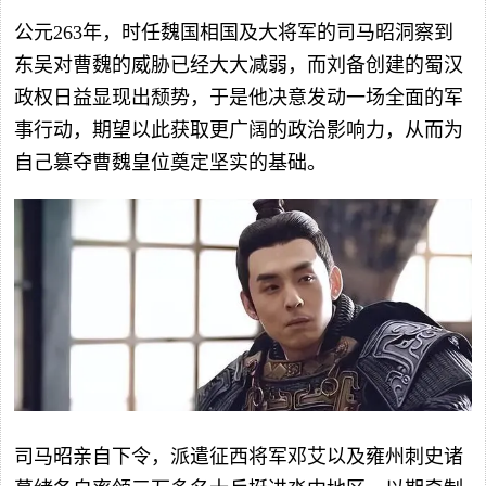
公元263年，时任魏国相国及大将军的司马昭洞察到
东吴对曹魏的威胁已经大大减弱，而刘备创建的蜀汉
政权日益显现出颓势，于是他决意发动一场全面的军
事行动，期望以此获取更广阔的政治影响力，从而为
自己篡夺曹魏皇位奠定坚实的基础。
司马昭亲自下令，派遣征西将军邓艾以及雍州刺史诸