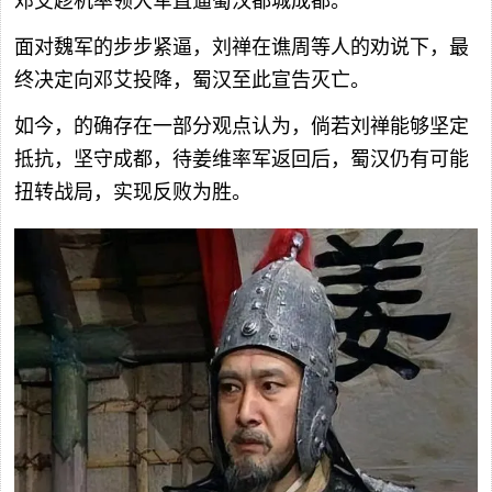
邓艾趁机率领大军直逼蜀汉都城成都。
面对魏军的步步紧逼，刘禅在谯周等人的劝说下，最
终决定向邓艾投降，蜀汉至此宣告灭亡。
如今，的确存在一部分观点认为，倘若刘禅能够坚定
抵抗，坚守成都，待姜维率军返回后，蜀汉仍有可能
扭转战局，实现反败为胜。