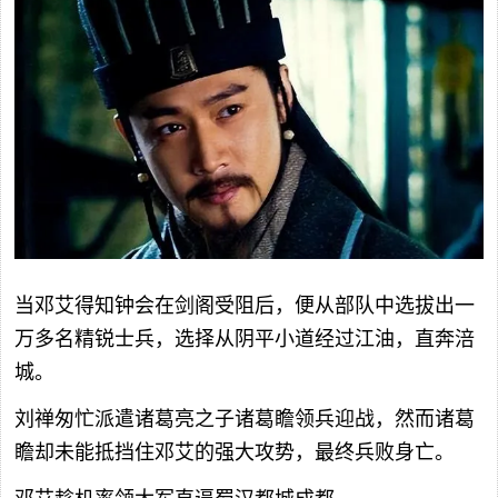
当邓艾得知钟会在剑阁受阻后，便从部队中选拔出一
万多名精锐士兵，选择从阴平小道经过江油，直奔涪
城。
刘禅匆忙派遣诸葛亮之子诸葛瞻领兵迎战，然而诸葛
瞻却未能抵挡住邓艾的强大攻势，最终兵败身亡。