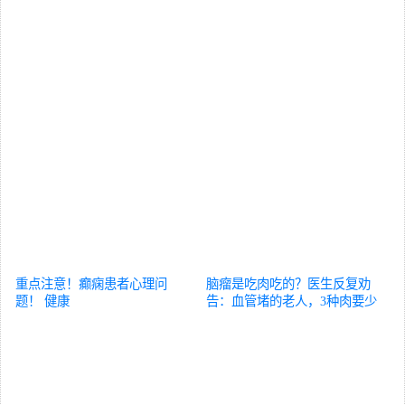
重点注意！癫痫患者心理问
脑瘤是吃肉吃的？医生反复劝
题！
健康
告：血管堵的老人，3种肉要少
吃忌口
健康