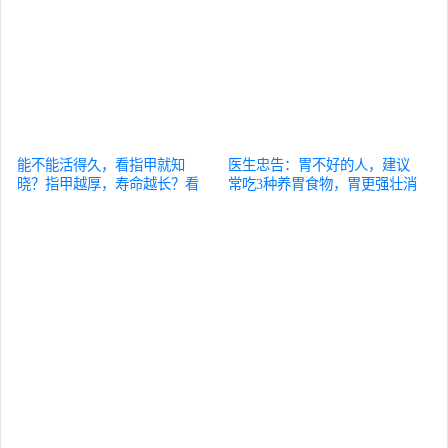
能不能活得久，看指甲就知
医生忠告：胃不好的人，建议
晓？指甲越厚，寿命越长？看
常吃3种养胃食物，胃更强壮消
这3个细节
健康
化好！
健康