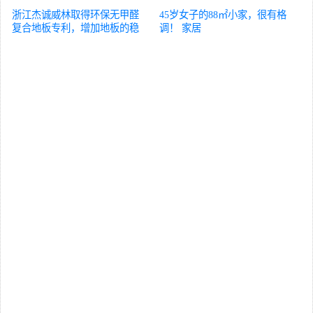
浙江杰诚威林取得环保无甲醛
45岁女子的88㎡小家，很有格
复合地板专利，增加地板的稳
调！
家居
定性不易变形
家居