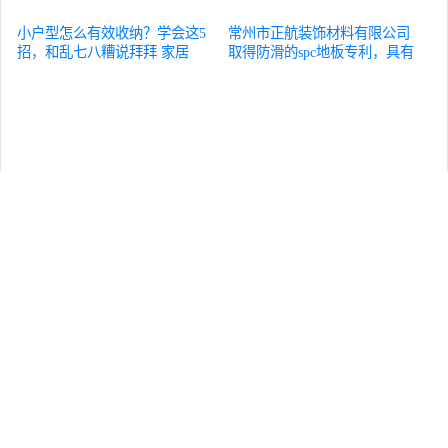
小户型怎么有效收纳？学会这5
常州市正航装饰材料有限公司
招，和乱七八糟说拜拜
家居
取得防滑的spc地板专利，具有
易于更换防滑层以提高防滑的
效果
家居