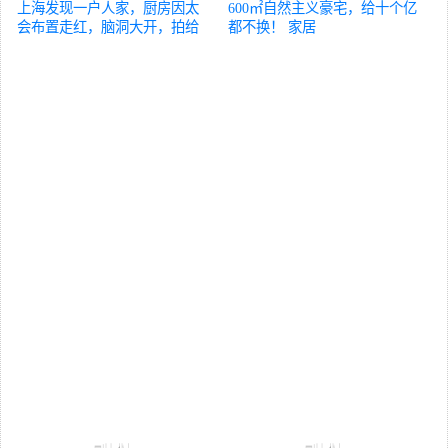
上海发现一户人家，厨房因太
600㎡自然主义豪宅，给十个亿
会布置走红，脑洞大开，拍给
都不换！
家居
大家瞧瞧
家居