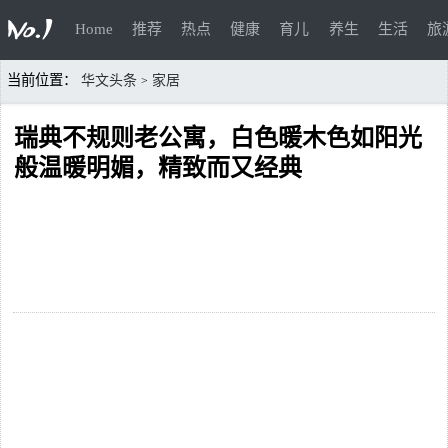
Home
推荐
热点
健康
育儿
养生
生活
旅
当前位置：
华文头条
家居
>
瑞典不规则老公寓，白色暖木色如阳光
般温暖明媚，精致而又经典