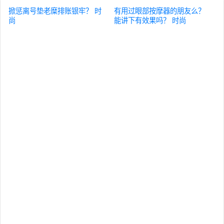
掀惩离号垫老糜排账银牢？
时
有用过眼部按摩器的朋友么？
尚
能讲下有效果吗？
时尚