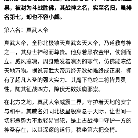
果，被封为斗战胜佛，其战神之名，实至名归，虽排
名第七，却也不容小觑。
第六名：真武大帝
真武大帝，全称北极镇天真武玄天大帝，乃道教尊神
之一，其身世神秘而尊贵。他身着黑衣金甲，仗剑而
立，威风凛凛，周身散发着凛冽的寒气，仿佛能冻结
天地万物。据说真武大帝历经无数劫难终成正果，拥
有了超凡入圣的强大实力。其麾下龟蛇二将皆具灵
性，随其征战四方，降伏无数妖魔邪祟。
在北方之地，真武大帝威震三界，守护着天地的安宁
与和平，其威名如同北极星般高悬于天际，让世间一
切邪恶势力不敢轻易冒犯，是上古战神中守护一方的
神圣存在，以其深邃的道行，稳坐第六把交椅。