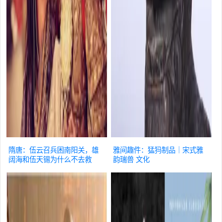
隋唐：伍云召兵困南阳关，雄
雅间趣件：猛犸制品｜宋式雅
阔海和伍天锡为什么不去救
韵瑞兽
文化
援？
文化