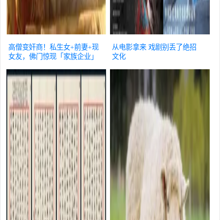
高僧变奸商！私生女+前妻+现
从电影拿来 戏剧别丢了绝招
女友，佛门惊现「家族企业」
文化
文化