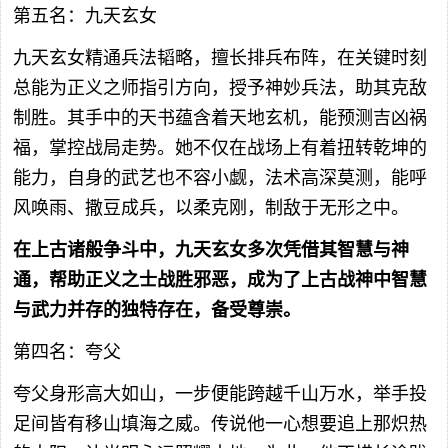
第五名：九天玄女
九天玄女精通兵法韬略，擅长排兵布阵，在关键时刻
总能为正义之师指引方向，授予神妙兵法，助其克敌
制胜。其手中的天书蕴含着天地玄机，能预测吉凶祸
福，掌控战局走势。她不仅在战场上有着扭转乾坤的
能力，自身的武艺也不容小觑，法术高深莫测，能呼
风唤雨、撒豆成兵，以柔克刚，制敌于无形之中。
在上古诸般争斗中，九天玄女多次凭借其智慧与神
通，帮助正义之士战胜邪恶，成为了上古战神中智慧
与武力并存的独特存在，备受尊崇。
第四名：夸父
夸父身形高大如山，一步便能跨越千山万水，举手投
足间皆有移山填海之威。传说他一心想要追上那炽热