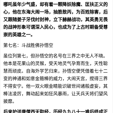
哪吒虽年少气盛，却有着一颗降妖除魔、匡扶正义的
心，他在东海大闹一场，抽筋敖丙，为百姓除害，后
又跟随姜子牙伐纣封神，立下赫赫战功，其英勇无畏
的战神形象可谓深入民心，也成为了上古时期备受尊
崇的英雄之一。
第七名：斗战胜佛孙悟空
虽位列第七，但孙悟空的名号在三界之中无人不晓。
他本是花果山的灵猴，受天地灵气孕育而生，天性聪
慧而顽皮。自海外学艺归来，孙悟空便凭借着七十二
变的神通和如意金箍棒的威力，大闹天宫，搅得三界
不得安宁。他一双火眼金睛能识破世间诸般虚妄，其
棒法凌厉，舞动起来如狂风暴雨，让天兵天将们望风
披靡。
后来护送唐僧西天取经，历经九九八十一难后终成正