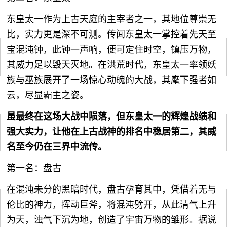
东皇太一作为上古天庭的主宰者之一，其地位尊崇无
比，实力更是深不可测。传闻东皇太一掌控着先天至
宝混沌钟，此钟一声响，便可定住时空，镇压万物，
其威力足以毁天灭地。在洪荒时代，东皇太一率领妖
族与巫族展开了一场惊心动魄的大战，其麾下强者如
云，尽显霸主之姿。
虽最终在这场大战中陨落，但东皇太一的辉煌战绩和
强大实力，让他在上古战神的排名中稳居第二，其威
名至今仍在三界中流传。
第一名：盘古
在混沌未分的黑暗时代，盘古孕育其中，凭借着无与
伦比的神力，挥动巨斧，将混沌劈开，从此清气上升
为天，浊气下沉为地，创造了宇宙万物的雏形。据说