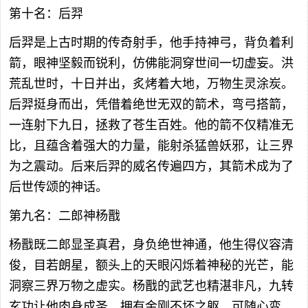
第十名：后羿
后羿是上古时期的传奇射手，他手持神弓，背负着利
箭，眼神坚毅而锐利，仿佛能洞穿世间一切虚妄。洪
荒乱世时，十日并出，炙烤着大地，万物生灵涂炭。
后羿挺身而出，凭借着绝世无双的箭术，弯弓搭箭，
一连射下九日，拯救了苍生百姓。他的箭不仅精准无
比，且蕴含着强大的力量，能射杀猛兽妖邪，让三界
为之震动。后来后羿的威名传遍四方，其箭术成为了
后世传颂的神话。
第九名：二郎神杨戬
杨戬既二郎显圣真君，身负绝世神通，他生得仪容清
俊，目若朗星，额头上的天眼闪烁着神秘的光芒，能
洞察三界万物之虚实。杨戬的武艺也精湛非凡，九转
玄功让他肉身成圣，拥有金刚不坏之躯，可随心变