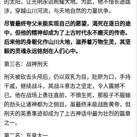
的太阳，让光明永远照耀大地。为此，他不惜长途跋
涉，穿越山川河流，与天地自然的力量抗争。
尽管最终夸父未能实现自己的愿望，渴死在逐日的途
中，但他的精神却成为了上古时代永不磨灭的传奇。
后来他的身躯化作山川大地，滋养着万物生灵，其坚
毅的灵魂永远铭刻在人们心中。
第三名：战神刑天
刑天被砍去头颅后，仍以双乳为目，肚脐为口，手持
干戚，继续战斗，其战斗意志之坚定，令人震撼不
已。他在战场上勇往直前，不惧生死，那股子不服输
的劲头让诸神都为之侧目。虽最终未能战胜黄帝，但
刑天的英勇事迹却成为了上古神话中最为壮烈的篇章
之一。
第二名：东皇太一