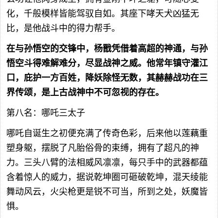
化，千般模样皆能驾驭自如。其座下哮天犬凶猛无
比，是他战斗中的得力帮手。
在与孙悟空的交锋中，杨戬凭借着高超的神通，与孙
悟空斗得难解难分，尽显战神之威。他常年镇守灌江
口，庇护一方百姓，降妖除怪无数，其赫赫战功在三
界传颂，是上古战神中不可忽视的存在。
第八名：哪吒三太子
哪吒自诞生之初便充满了传奇色彩，后来他以莲藕重
塑身躯，摆脱了凡胎俗骨的束缚，拥有了超凡的神
力。三头八臂的法相威风凛凛，每只手中的武器都蕴
含着惊人的威力，据说乾坤圈可砸破乾坤，混天绫能
舞动风云，火尖枪更是锐不可当，所到之处，妖魔皆
惧。