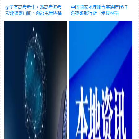
@所有高考考生，憑高考準考
中國國家地理聯合寧德時代打
證速領婁山關、海龍屯景區福
造零碳旅行新「米其林指
利！
旅遊
南」！
旅遊