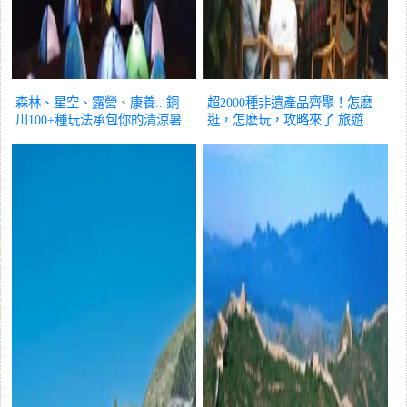
森林、星空、露營、康養...銅
超2000種非遺產品齊聚！怎麽
川100+種玩法承包你的清涼暑
逛，怎麽玩，攻略來了
旅遊
期！
旅遊