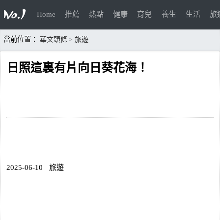
Home
推薦
熱點
健康
育兒
養生
生活
旅
當前位置：
華文頭條
旅遊
>
日照這裏有片向日葵花海！
2025-06-10
旅遊