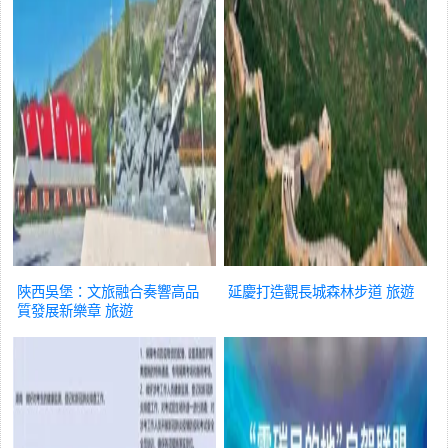
陜西吳堡：文旅融合奏響高品
延慶打造觀長城森林步道
旅遊
質發展新樂章
旅遊