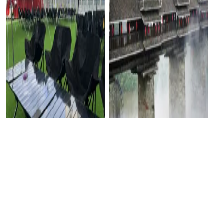
門頭溝區打造北京第一個「園
廣西「旅遊+」：讓村民更
區露營地」
旅遊
富、鄉村更美
旅遊