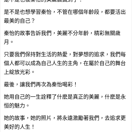
是不是也想學習秦怡，不管在哪個年齡段，都要活出
最美的自己？
秦怡的故事告訴我們，美麗不分年齡，精彩無關歲
月。
只要我們保持對生活的熱愛，對夢想的追求，我們每
個人都可以成為自己人生的主角，在屬於自己的舞台
上綻放光彩。
最後，讓我們再次為秦怡喝彩！
她用自己的一生詮釋了什麽是真正的美麗，什麽是永
恒的魅力。
她的故事，她的照片，將永遠激勵著我們，去追求更
美好的人生！