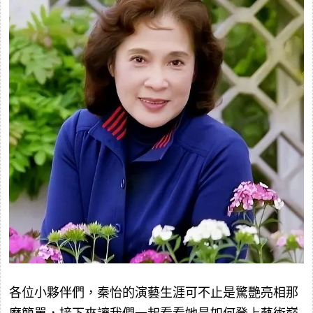
各位小夥伴們，秦怡的演藝生涯可不止是驚艷亮相那