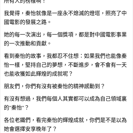
所有人的榜樣啊！
我覺得，秦怡就像是一座永不熄滅的燈塔，照亮了中
國電影的發展之路。
她的每一次演出，每一個獎項，都是對中國電影事業
的一次推動和貢獻。
看到秦怡的故事，我都忍不住想：如果我們也能像秦
怡一樣，堅持自己的夢想，不斷進步，會不會有一天
也能收獲如此輝煌的成就呢？
朋友們，你們有沒有被秦怡的精神感動到？
有沒有想過，我們每個人其實都可以成為自己領域裏
的"秦怡"？
各位老鐵們，看完秦怡的輝煌成就，你們是不是以為
她會選擇安享晚年了？