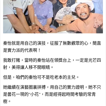
秦怡就是用自己的演技，征服了無數觀眾的心，簡直
是實力派的代表啊！
我敢打賭，當時的秦怡站在領獎台上，一定是光芒四
射，美得讓人移不開眼睛。
但是，咱們的秦怡可不是吃老本的主兒。
她繼續在演藝圈裏拼搏，用自己的實力證明，她不只
是曇花一現的"小花"，而是經得起時間考驗的常青
樹。