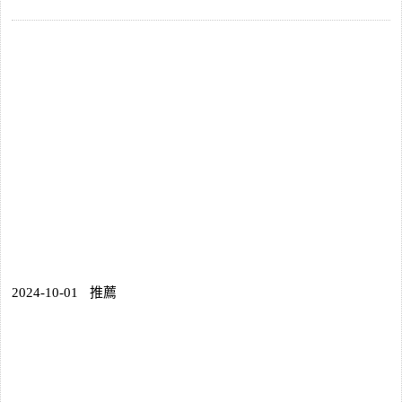
2024-10-01
推薦