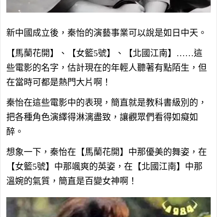
新中國成立後，秦怡的演藝事業可以說是如日中天。
【馬蘭花開】、【女籃5號】、【北國江南】……這
些電影的名字，估計現在的年輕人聽著有點陌生，但
在當時可都是熱門大片啊！
秦怡在這些電影中的表現，簡直就是教科書級別的，
把各種角色演繹得淋漓盡致，讓觀眾們看得如癡如
醉。
想象一下，秦怡在【馬蘭花開】中那優美的舞姿，在
【女籃5號】中那颯爽的英姿，在【北國江南】中那
溫婉的氣質，簡直是百變女神啊！