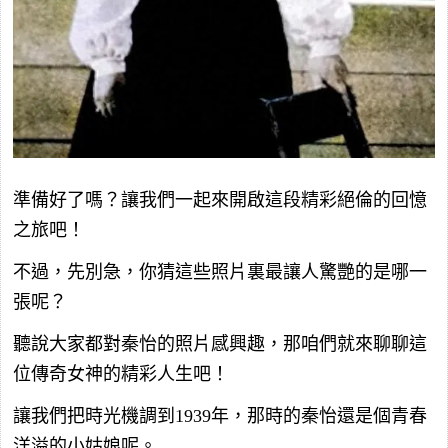
準備好了嗎？讓我們一起來開啟這段精彩絕倫的回憶
之旅吧！
不過，先別急，你猜這些照片裏最讓人驚艷的是哪一
張呢？
聽說大家都對秦怡的照片感興趣，那咱們就來聊聊這
位傳奇女神的精彩人生吧！
讓我們把時光機調到1939年，那時的秦怡還是個青春
洋溢的小姑娘呢。