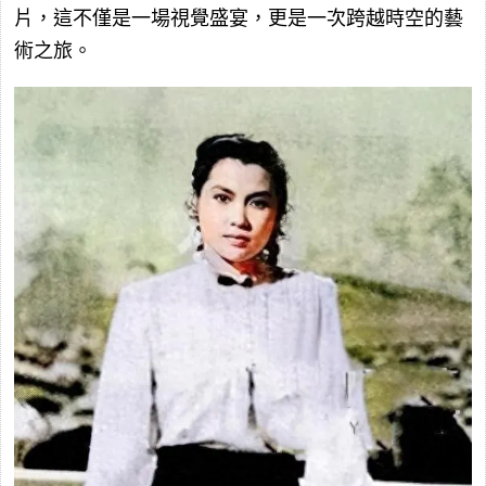
片，這不僅是一場視覺盛宴，更是一次跨越時空的藝
術之旅。