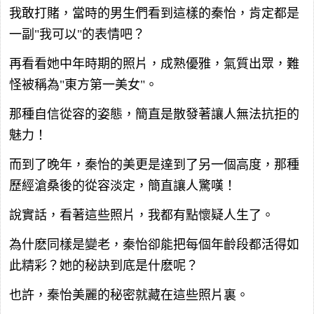
我敢打賭，當時的男生們看到這樣的秦怡，肯定都是
一副"我可以"的表情吧？
再看看她中年時期的照片，成熟優雅，氣質出眾，難
怪被稱為"東方第一美女"。
那種自信從容的姿態，簡直是散發著讓人無法抗拒的
魅力！
而到了晚年，秦怡的美更是達到了另一個高度，那種
歷經滄桑後的從容淡定，簡直讓人驚嘆！
說實話，看著這些照片，我都有點懷疑人生了。
為什麽同樣是變老，秦怡卻能把每個年齡段都活得如
此精彩？她的秘訣到底是什麽呢？
也許，秦怡美麗的秘密就藏在這些照片裏。