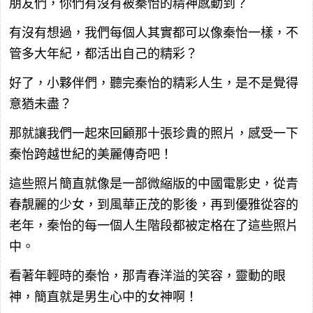
朋友們，你們有沒有被秦怡的精神感動到？
有沒有想過，我們每個人其實都可以像秦怡一樣，不
管多大年紀，都活出自己的精彩？
好了，小夥伴們，聽完秦怡的精彩人生，是不是覺得
意猶未盡？
那就讓我們一起來回顧那十張珍貴的照片，感受一下
秦怡跨越世紀的美麗傳奇吧！
這些照片簡直就像是一部微縮版的中國電影史，從青
春靚麗的少女，到風華正茂的影後，再到優雅從容的
老年，秦怡的每一個人生階段都被定格在了這些照片
中。
看著年輕時的秦怡，那青春洋溢的笑容，靈動的眼
神，簡直就是男生心中的女神啊！