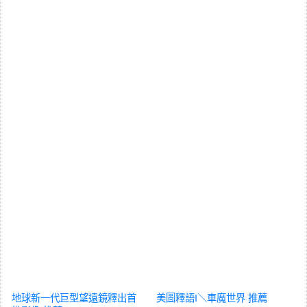
地球新一代巨型望遠鏡釋出首
美圖釋語‖＼車魔世界
推薦