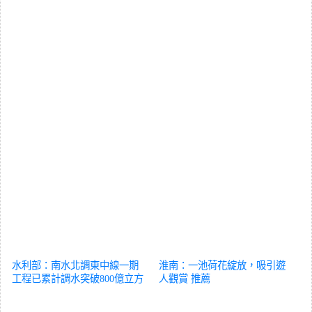
水利部：南水北調東中線一期
淮南：一池荷花綻放，吸引遊
工程已累計調水突破800億立方
人觀賞
推薦
米
推薦