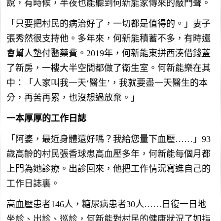
說，有時候，半夜也能聽到何新能家傳來的敲門聲。
「只要把村民的病治好了，一切都是值得的。」妻子
張秀然很支持他。多年來，何新能積蓄不多，有時還
會幫人墊付醫藥費。2019年，何新能東拼西湊借錢蓋
了新房，一樓大半空間都做了衛生室。何新能樂在其
中：「人家叫我一天‘醫生’，我就要盡一天醫生的本
分，再苦再累，也沒想過放棄。」
一本厚厚的工作日誌
「阿婆，最近身體還好嗎？我給您量下血壓……」93
歲高齡的村民張香球患高血壓多年，何新能每個月都
上門為她診療。出診回來，他把工作情況寫進自己的
工作日誌裏。
高血壓患者146人，糖尿病患者30人……日復一日地
坐診、出診、巡診，何新能對村民的健康狀況了如指