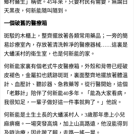
鄉村醫生」稱號。45年來，只要村民有需要，無論白
天黑夜，何新能隨叫隨到。
一個破舊的醫療箱
斑駁的木櫃上，整齊擺放著各類常用藥品；一旁的簡
易診療室內，存放著清洗幹凈的醫療器械……這裏是
大蟠溪村的衛生室，也是何新能的家。
何新能家裏有個老式牛皮醫療箱，外殼和背帶已經破
皮褪色，金屬扣也銹跡斑斑，裏面整齊地擺放著體溫
計、血壓計、聽診器、急救藥等。從行醫開始，這個
「老夥計」陪伴了何新能40多年。「能為大家看病，
我很知足，一輩子做好這一件事就夠了。」他說。
何新能是土生土長的大蟠溪村人，3歲那年患上小兒
麻痹癥。一場突發高燒，加上山高路遠，他沒能得到
及時治療，因此跛了腳，走路一搖一晃。