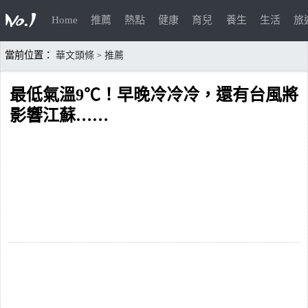
Home
推薦
熱點
健康
育兒
養生
生活
旅
當前位置：
華文頭條
推薦
>
最低氣溫9℃！早晚冷冷冷，還有台風將
影響江蘇……