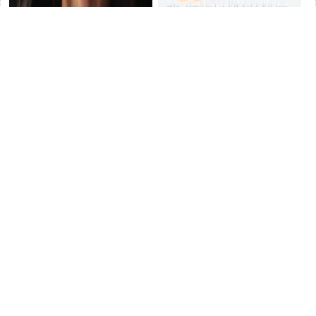
這一次，36歲「改頭換面」的
畢業就出海，年薪100萬，中國
釋小龍，徹底走上了謝苗的
程式設計師在Google
推薦
「老路」！
推薦