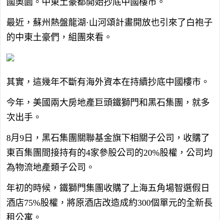
國奧園。中東土豪都開始抄底中國樓市。
最近，蘇州熱盤龍湖·山河頌計畫開放也引來了白袍子
的中東土豪們，組團來看。
其實，這幾年不斷有海外資本在持續抄底中國樓市。
今年，美國兩大房地產巨頭鐵獅門和黑石集團，就多
次出手。
8月9日，黑石集團關聯基金旗下相關子公司，收購了
東百集團間接持有的4家參股公司的20%股權，公司均
為物流地產類子公司。
年初的時候，鐵獅門集團收購了上海五角場智選假日
酒店75%股權，將原酒店改造成約300個單元的全新長
租公寓。