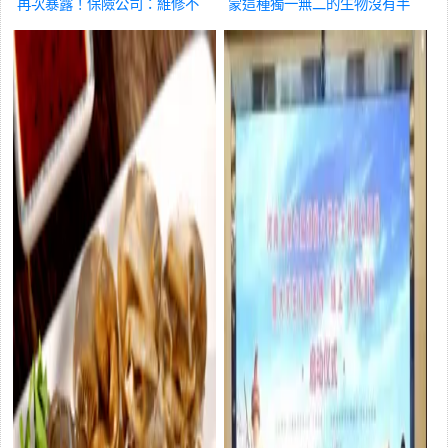
再次暴露！保險公司：維修不
蒙這種獨一無二的生物沒有半
如報廢
推薦
點尊重?
推薦