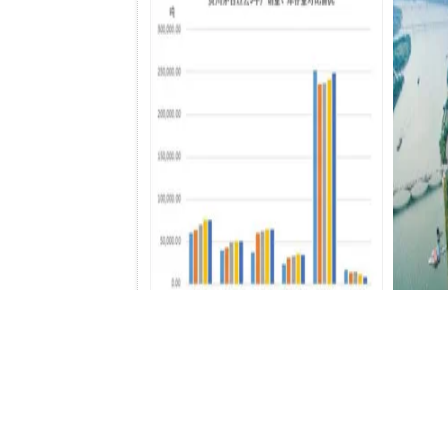
508只個股流通市值不足20億元
推薦
開源工具
析工具