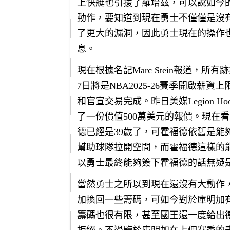
上快艇也引援了羅培茲，可以說如今
動作，要知道到現在勇士不僅僅是沒
了更大的漏洞，因此勇士現在的操作
息。
現在根據名記Marc Stein報道，
7日將是NBA2025-26賽季開啟薪
和官宣交易完成。昨日美媒Legion 
了一份價值500萬美元的報價。現在
德已經是39歲了，可霍福德依舊是
幫助球隊拉開空間，而霍福德這樣的
以勇士最終能夠簽下霍福德的話無疑
當然勇士之所以到現在還沒有大動作
加換回一些籌碼，可如今對於庫明加
籌碼也很有限，甚至國王還一度給出德