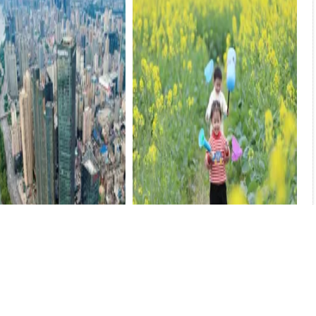
WrenAI：強大的AI數據分
陜西消暑新寵：宜君19℃夏天引客
推薦
來
推薦