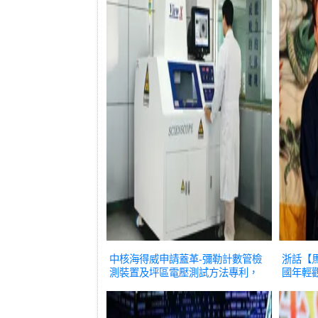
中核海得威申請蓋革-彌勒計數管檢
浙話【馬
測裝置及坪區電壓測試方法專利，
國年輕
自動確定坪區電壓範圍使檢測裝置
夠全自動檢測蓋革-彌勒計數管
推薦