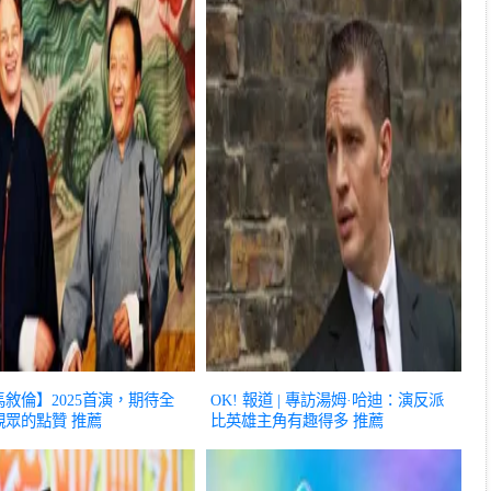
敘倫】2025首演，期待全
OK! 報道 | 專訪湯姆·哈迪：演反派
觀眾的點贊
推薦
比英雄主角有趣得多
推薦