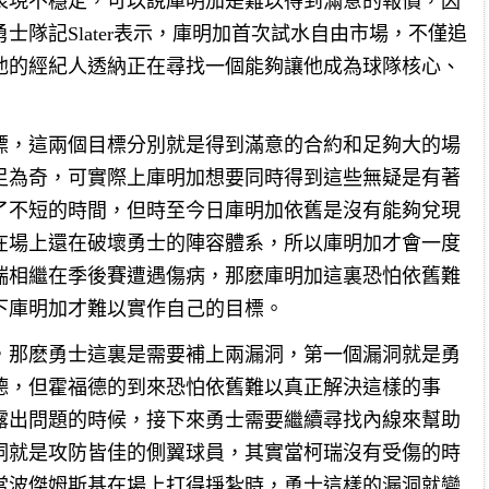
表現不穩定，可以說庫明加是難以得到滿意的報價，因
隊記Slater表示，庫明加首次試水自由市場，不僅追
他的經紀人透納正在尋找一個能夠讓他成為球隊核心、
標，這兩個目標分別就是得到滿意的合約和足夠大的場
足為奇，可實際上庫明加想要同時得到這些無疑是有著
了不短的時間，但時至今日庫明加依舊是沒有能夠兌現
在場上還在破壞勇士的陣容體系，所以庫明加才會一度
瑞相繼在季後賽遭遇傷病，那麽庫明加這裏恐怕依舊難
下庫明加才難以實作自己的目標。
，那麽勇士這裏是需要補上兩漏洞，第一個漏洞就是勇
德，但霍福德的到來恐怕依舊難以真正解決這樣的事
露出問題的時候，接下來勇士需要繼續尋找內線來幫助
洞就是攻防皆佳的側翼球員，其實當柯瑞沒有受傷的時
當波傑姆斯基在場上打得掙紮時，勇士這樣的漏洞就變