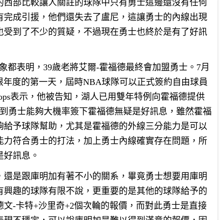
的西部比較讓人關註的球隊中只有勇士這邊還沒有任何
有完成引援，他們還失去了盧尼，這讓勇士的內線出現
也受到了不少的質疑，不過現在勇士也終於是有了好訊
所有跡象都表明，39歲老將艾爾-霍福德最終會加盟勇士。7月
資上限年度的第一天，屆時NBA球隊可以正式簽約自由球員
Hoops表示，他被告知，湖人已用雙年特例向霍福德提供
看到勇士能夠大機率簽下霍福德無疑是好訊息，雖然霍福
能夠給予球隊幫助，尤其是霍福德的外線三分能力是可以
能力符合勇士的打法，加上勇士內線確實存在問題，所
是好訊息。
，還是跟庫明加有著不小的關系，畢竟勇士想要用庫明
有興趣的球隊有限不說，更重要的是其他的球隊給予的
文-卡特+沙里奇+2個次輪的報價，而對此勇士是直接