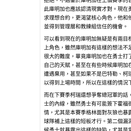
拒絕。不過鑒於庫明加在上個賽季的
此庫明加也應該認清現實才對。現在勇士
求理想合約，更渴望核心角色，他和
並得到管理層和教練組信任的機會。
可以看到現在的庫明加無疑是有兩目
上角色，雖然庫明加有這樣的想法不
很大的難度，畢竟庫明加也在勇士打
自己的天賦，甚至在有些時候庫明加
遭遇棄用，甚至如果不是巴特勒、柯
以得到上場時間，所以在這樣的情況
而在下賽季柯瑞還想爭奪總冠軍的話
士的內線，雖然勇士有可能簽下霍福
情，尤其是本賽季格林面對灰狼也暴
球隊補上這樣的短板才行。第二個漏
候勇士就暴露出這樣的缺陷，尤其是