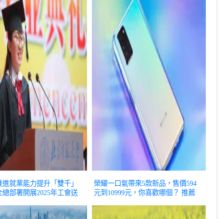
推進就業能力提升「雙千」
榮耀一口氣帶來5款新品，售價594
總部署開展2025年工會送
元到10999元，你喜歡哪個？
推薦
作！荷花配蓮蓬成爆款！夏
請務必檢查下！
推薦