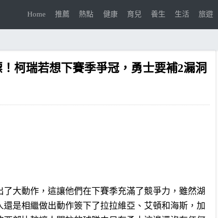
Home
推薦
熱點
健康
育兒
養生
生活
旅遊
標！柯瑞若想下賽季爭冠，勇士要補2漏洞
出了大動作，這讓他們在下賽季充滿了競爭力，雖然湖
人還是相繼做出動作簽下了拉拉維亞、艾頓和海斯，加