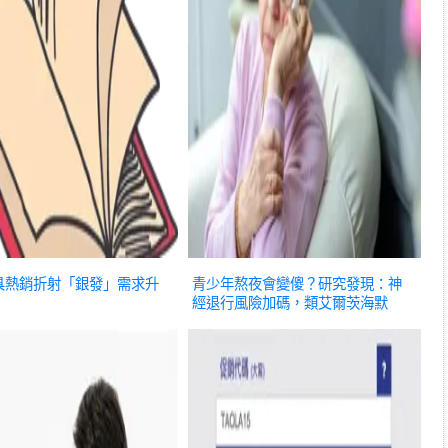
具熱銷折射「銀發」需求升
青少年熬夜會變傻？研究發現：神
經退行風險加碼，類艾爾茨海默
病！
養生