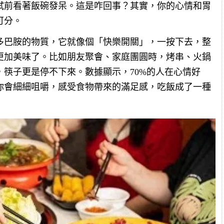
試前看著飯碗發呆。這是咋回事？其實，你的心情和胃
可分。
多巴胺的物質，它就像個「快樂開關」，一按下去，整
更加美味了。比如朋友聚會、家庭團圓時，烤串、火鍋
筷子更是停不下來。數據顯示，70%的人在心情好
你會細細咀嚼，感受食物帶來的滿足感，吃飯成了一種