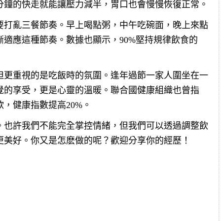
0分鐘的快走就能讓壓力減半，胃口也會慢慢恢復正常。
要打亂三餐節奏。早上喝點粥，中午吃碗面，晚上來點
適應這種節奏。數據也顯示，90%堅持規律飲食的
但更重視的是吃飯時的氛圍。逢年過節一家人圍坐在一
覺的享受，更是心靈的溫暖。聯合國健康組織也曾指
，健康指數提高20%。
。也許我們不能完全掌控情緒，但我們可以透過調整飲
更美好。你又是怎麽做的呢？歡迎分享你的經歷！