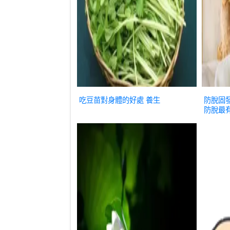
吃豆苗對身體的好處
養生
防脫固
防脫最