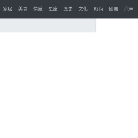
家居
美食
情感
星座
歷史
文化
時尚
國風
汽車