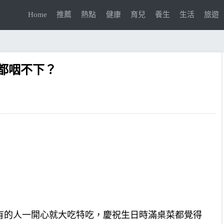
Home
推薦
熱點
健康
育兒
養生
生活
旅遊
都咽不下？
有的人一開心就大吃特吃，慶祝生日時滿桌菜都覺得