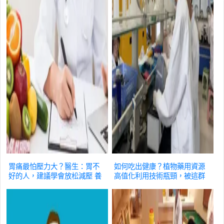
胃痛最怕壓力大？醫生：胃不
如何吃出健康？植物藥用資源
好的人，建議學會放松減壓
養
高值化利用技術瓶頸，被這群
生
本科生打破
養生