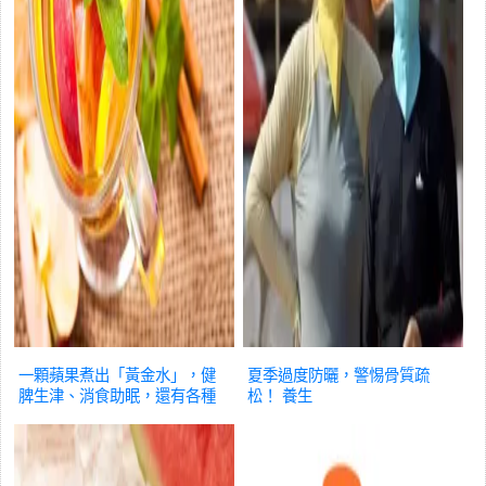
一顆蘋果煮出「黃金水」，健
夏季過度防曬，警惕骨質疏
脾生津、消食助眠，還有各種
松！
養生
神仙搭配，呵護整個夏天！
養
生