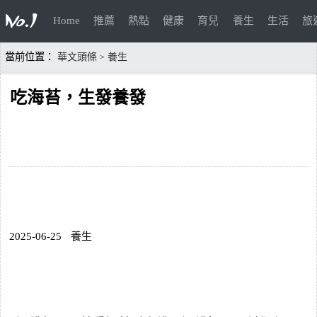
Home
推薦
熱點
健康
育兒
養生
生活
旅
當前位置：
華文頭條
養生
>
吃海苔，生發養發
2025-06-25
養生