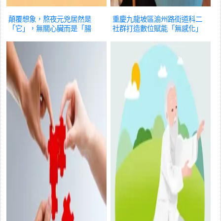
顛覆想象，熬夜元兇居然是
重慶九龍坡區渝州路街道科二
「它」，無關心臟而是「腸
社群打造數位賦能「無感化」
道」，這究竟是怎麽回事？
養
醫養體驗
養生
生