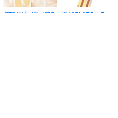
夏季是心臟「高危期」！5件事
【健康養生】夏季吃姜正當
要少做，5件事要常做，護心指
時！這份全面食姜指南請收好
南收好
養生
～
養生