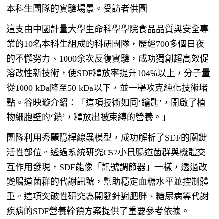
本科生團隊的實驗場景。受訪者供圖
這支由中國計量大學生命科學學院食品品質與安全專
業的10名本科生組成的科研團隊，歷經700多個日夜
的不懈努力、1000余次反復實驗，成功獨創超高效促
溶改性新技術，使SDF釋放率提升104%以上，分子量
從1000 kDa降至50 kDa以下，並一舉攻克純化技術堵
點。谷映璇介紹：「這項技術如同‘鑰匙’，開啟了植
物細胞壁的‘鎖’，釋放出被束縛的營養。」
團隊利用秀麗隱桿線蟲模型，成功解析了SDF的關鍵
活性部位。透過系統研究C57小鼠腸道菌群與機體交
互作用發現，SDF能像「訊號調節器」一樣，透過改
變腸道菌群的代謝訊號，幫助穩定血糖水平並控制體
重。這項突破性研究為開發針對肥胖、糖尿病等代謝
疾病的SDF營養幹預方案提供了重要參考依據。