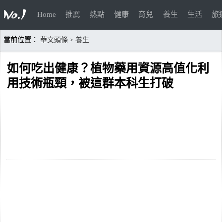
Home
推薦
熱點
健康
育兒
養生
生活
旅
當前位置：
華文頭條
養生
>
如何吃出健康？植物藥用資源高值化利
用技術瓶頸，被這群本科生打破