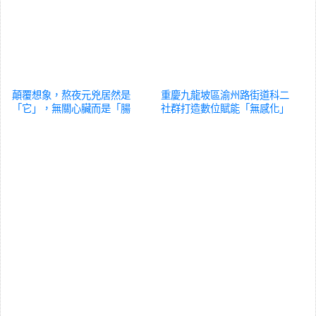
顛覆想象，熬夜元兇居然是
重慶九龍坡區渝州路街道科二
「它」，無關心臟而是「腸
社群打造數位賦能「無感化」
道」，這究竟是怎麽回事？
養
醫養體驗
養生
生