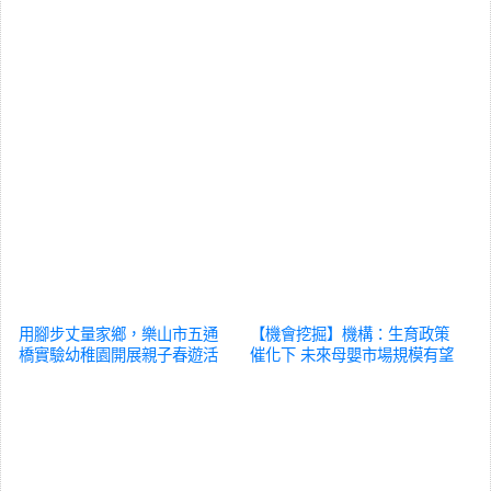
用腳步丈量家鄉，樂山市五通
【機會挖掘】機構：生育政策
橋實驗幼稚園開展親子春遊活
催化下 未來母嬰市場規模有望
動
育兒
持續提升
育兒