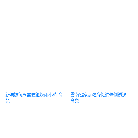
新媽媽每周需要鍛煉兩小時
育
雲南省家庭教育促進條例透過
兒
育兒