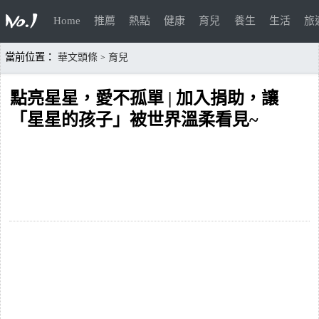
Home
推薦
熱點
健康
育兒
養生
生活
旅
當前位置：
華文頭條
育兒
>
點亮星星，愛不孤單 | 加入捐助，讓
「星星的孩子」被世界溫柔看見~