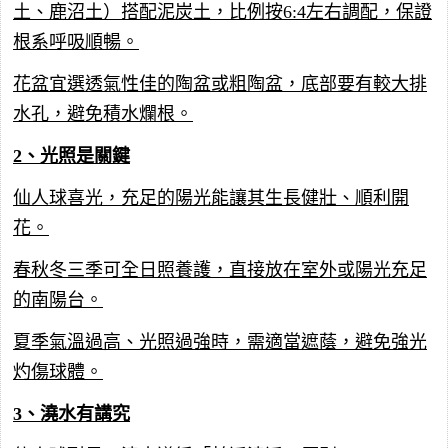
土、鹿沼土）搭配泥炭土，比例按6:4左右調配，保證
根系呼吸順暢。
花盆宜選透氣性佳的陶盆或粗陶盆，底部要有較大排
水孔，避免積水爛根。
2、光照是關鍵
仙人球喜光，充足的陽光能讓其生長健壯、順利開
花。
春秋冬三季可全日照養護，直接放在室外或陽光充足
的南陽台。
夏季氣溫過高、光照過強時，需適當遮蔭，避免強光
灼傷球體。
3、澆水有講究