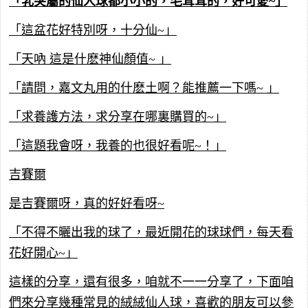
「乳突屬的仙人球都小小的，毛茸茸的，好可愛~」
「這盆花好特別呀，十分仙~」
「天吶 這是什麽神仙顏值~ 」
「請問，嘉文丸用的什麽土啊？能推薦一下嗎~ 」
「求養護方法，求分享在哪裏購買的~」
「這題我會呀，我養的也很好看呢~！」
吉賽爾
是吉賽爾呀，真的好好看呀~
「不得不曬出我的球了，最近開花的球球們，每天看
花好開心~」
這樣的分享，還有很多，咱就不一一分享了，下面咱
們來分享幾種常見的絨絨仙人球，喜歡的朋友可以參