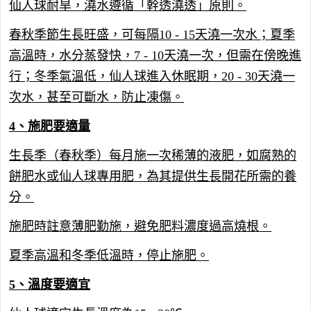
仙人球耐旱，澆水遵循「幹透澆透」原則。
春秋季節生長旺盛，可每隔10 - 15天澆一次水；夏季
高溫時，水分蒸發快，7 - 10天澆一次，但需在傍晚進
行；冬季氣溫低，仙人球進入休眠期，20 - 30天澆一
次水，甚至可斷水，防止凍傷。
4、施肥要適量
生長季（春秋季）每月施一次稀薄的液肥，如腐熟的
餅肥水或仙人球專用肥，為其提供生長開花所需的養
分。
施肥時註意薄肥勤施，避免肥料濃度過高燒根。
夏季高溫和冬季低溫時，停止施肥。
5、溫度要適宜