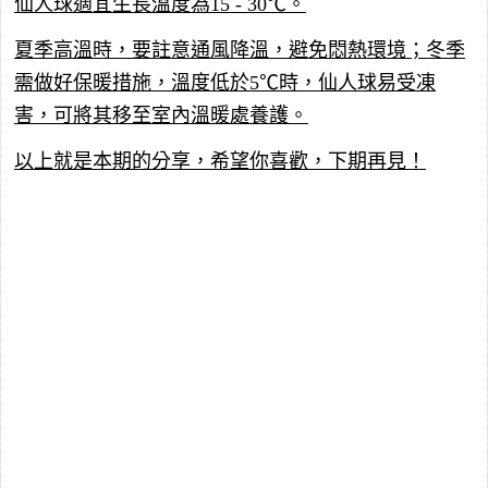
仙人球適宜生長溫度為15 - 30℃。
夏季高溫時，要註意通風降溫，避免悶熱環境；冬季
需做好保暖措施，溫度低於5℃時，仙人球易受凍
害，可將其移至室內溫暖處養護。
以上就是本期的分享，希望你喜歡，下期再見！