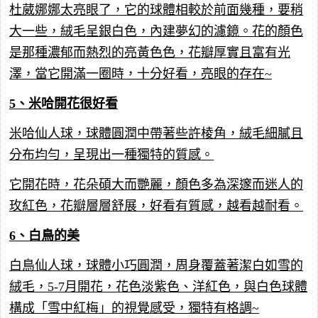
杜葳娜娜太亮眼了，它的球體相較於前面幾種，要稍
大一些，絨毛呈銀白色，內建夢幻的濾鏡。花的顏色
是那種濃郁而熱烈的亮黃色色，花瓣厚實且富有光
澤，當它開滿一圈時，十分好看，亮眼的存在~
5、米哈開花很好看
米哈仙人球，球體圓潤中帶著些許棱角，絨毛細膩且
分布均勻，呈現出一種獨特的質感。
它開花時，花朵碩大而艷麗，顏色多為深邃而迷人的
玫紅色，花瓣層層舒展，好看有質感，越看越耐看。
6、白鳥的美
白鳥仙人球，球體小巧圓潤，周身覆蓋著潔白如雪的
絨毛，5-7月開花，花色淡紫色、洋紅色，與白色球體
構成「雪中紅梅」的視覺感受，獨特有格調~