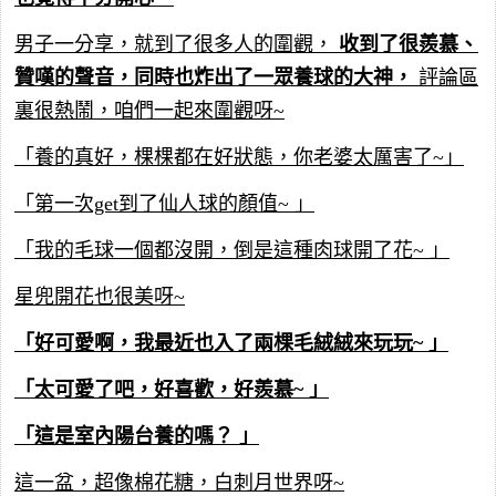
男子一分享，就到了很多人的圍觀，
收到了很羨慕、
贊嘆的聲音，同時也炸出了一眾養球的大神，
評論區
裏很熱鬧，咱們一起來圍觀呀~
「養的真好，棵棵都在好狀態，你老婆太厲害了~」
「第一次get到了仙人球的顏值~ 」
「我的毛球一個都沒開，倒是這種肉球開了花~ 」
星兜開花也很美呀~
「好可愛啊，我最近也入了兩棵毛絨絨來玩玩~ 」
「太可愛了吧，好喜歡，好羨慕~ 」
「這是室內陽台養的嗎？ 」
這一盆，超像棉花糖，白刺月世界呀~