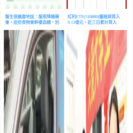
醫生很嚴肅地說：服用降糖藥
紅利ETF(510880)獲融資買入
後，這些食物會幹擾血糖，別
0.13億元，近三日累計買入
再吃了
生活
0.37億元
生活