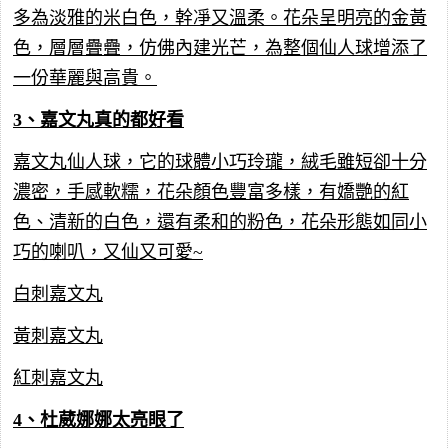
多為淡雅的米白色，幹凈又溫柔。花朵呈明亮的金黃
色，層層疊疊，仿佛內建光芒，為整個仙人球增添了
一份華麗與高貴。
3、嘉文丸真的都好看
嘉文丸仙人球，它的球體小巧玲瓏，絨毛雖短卻十分
濃密，手感軟糯，花朵顏色豐富多樣，有嬌艷的紅
色、清新的白色，還有柔和的粉色，花朵形態如同小
巧的喇叭，又仙又可愛~
白刺嘉文丸
黃刺嘉文丸
紅刺嘉文丸
4、杜葳娜娜太亮眼了