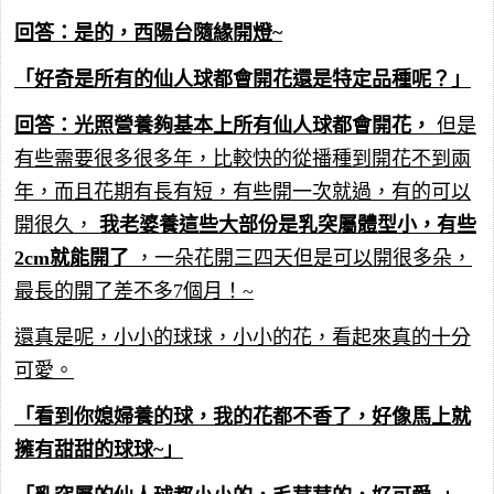
回答：是的，西陽台隨緣開燈~
「好奇是所有的仙人球都會開花還是特定品種呢？」
回答：光照營養夠基本上所有仙人球都會開花，
但是
有些需要很多很多年，比較快的從播種到開花不到兩
年，而且花期有長有短，有些開一次就過，有的可以
開很久，
我老婆養這些大部份是乳突屬體型小，有些
2cm就能開了
，一朵花開三四天但是可以開很多朵，
最長的開了差不多7個月！~
還真是呢，小小的球球，小小的花，看起來真的十分
可愛。
「看到你媳婦養的球，我的花都不香了，好像馬上就
擁有甜甜的球球~」