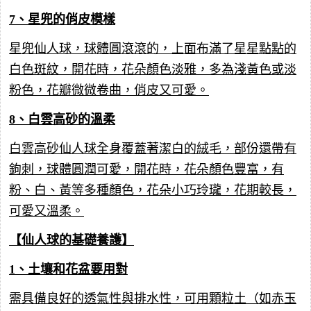
7、星兜的俏皮模樣
星兜仙人球，球體圓滾滾的，上面布滿了星星點點的
白色斑紋，開花時，花朵顏色淡雅，多為淺黃色或淡
粉色，花瓣微微卷曲，俏皮又可愛。
8、白雲高砂的溫柔
白雲高砂仙人球全身覆蓋著潔白的絨毛，部份還帶有
鉤刺，球體圓潤可愛，開花時，花朵顏色豐富，有
粉、白、黃等多種顏色，花朵小巧玲瓏，花期較長，
可愛又溫柔。
【仙人球的基礎養護】
1、土壤和花盆要用對
需具備良好的透氣性與排水性，可用顆粒土（如赤玉