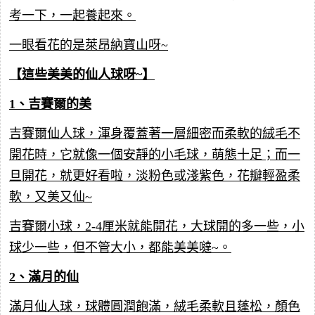
考一下，一起養起來。
一眼看花的是萊昂納寶山呀~
【這些美美的仙人球呀~】
1、吉賽爾的美
吉賽爾仙人球，渾身覆蓋著一層細密而柔軟的絨毛不
開花時，它就像一個安靜的小毛球，萌態十足；而一
旦開花，就更好看啦，淡粉色或淺紫色，花瓣輕盈柔
軟，又美又仙~
吉賽爾小球，2-4厘米就能開花，大球開的多一些，小
球少一些，但不管大小，都能美美噠~。
2、滿月的仙
滿月仙人球，球體圓潤飽滿，絨毛柔軟且蓬松，顏色