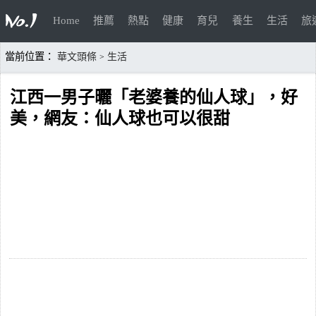
Home
推薦
熱點
健康
育兒
養生
生活
旅
當前位置：
華文頭條
生活
>
江西一男子曬「老婆養的仙人球」，好
美，網友：仙人球也可以很甜