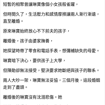
短暫的相聚曾讓琳寶像個小女孩般雀躍，
但時間久了，生活壓力和感情摩擦讓兩人漸行漸遠，
直至離婚。
原來琳寶始終放心不下前夫的孩子，
離婚後，孩子由婆家撫養，
她探望時帶了零食和電話手表，想彌補缺失的母愛。
琳寶暗下決心，要供孩子上大學，
但陳勛卻無法接受，堅決要求她斷絕與孩子的聯系。
兩人大吵一架，琳寶無法妥協，三個月後，這段婚姻
走到了盡頭。
離婚後的琳寶沒有沈溺悲傷。她