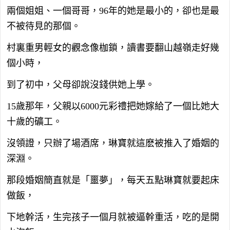
兩個姐姐、一個哥哥，96年的她是最小的，卻也是最
不被待見的那個。
村裏重男輕女的觀念像枷鎖，讀書要翻山越嶺走好幾
個小時，
到了初中，父母卻說沒錢供她上學。
15歲那年，父親以6000元彩禮把她嫁給了一個比她大
十歲的礦工。
沒領證，只辦了場酒席，琳寶就這麽被推入了婚姻的
深淵。
那段婚姻簡直就是「噩夢」，每天五點琳寶就要起床
做飯，
下地幹活，生完孩子一個月就被逼幹重活，吃的是開