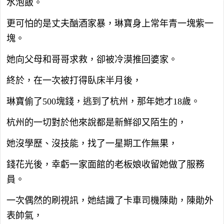
水泡飯。
更可怕的是丈夫酗酒家暴，琳寶身上常年青一塊紫一
塊。
她向父母和哥哥求救，卻被冷漠推回婆家。
終於，在一次被打得臥床半月後，
琳寶偷了500塊錢，逃到了杭州，那年她才18歲。
杭州的一切對於他來說都是新鮮卻又陌生的，
她沒學歷、沒技能，找了一星期工作無果，
錢花光後，幸虧一家面館的老板娘收留她做了服務
員。
一次偶然的刷視訊，她結識了卡車司機陳勛，陳勛外
表帥氣，