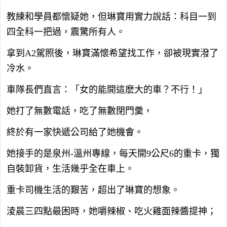
教練和學員都懷疑她，但琳寶用實力說話：科目一到
四全科一把過，震驚所有人。
拿到A2駕照後，琳寶滿懷希望找工作，卻被現實潑了
冷水。
車隊長們直言：「女的能開這麽大的車？不行！」
她打了無數電話，吃了無數閉門羹，
終於有一家快遞公司給了她機會。
她接手的是泉州-溫州專線，每天開9公尺6的重卡，獨
自裝卸貨，生活幾乎全在車上。
重卡司機生活的艱苦，超出了琳寶的想象。
淩晨三四點最困時，她嚼辣椒、吃火雞面辣醬提神；