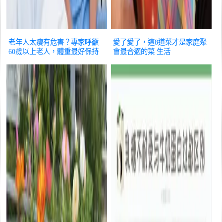
老年人太瘦有危害？專家呼籲
愛了愛了，這8道菜才是家庭聚
60歲以上老人，體重最好保持
會最合適的菜
生活
在這個數
生活