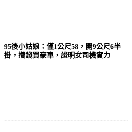
95後小姑娘：僅1公尺58，開9公尺6半
掛，攢錢買豪車，證明女司機實力