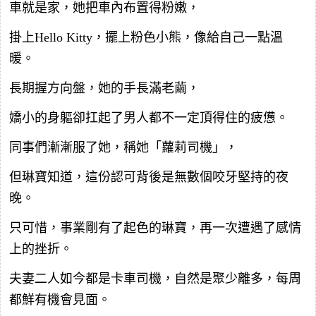
車就是家，她把車內布置得粉嫩，
掛上Hello Kitty，擺上粉色小熊，像給自己一點溫
暖。
長期握方向盤，她的手長滿老繭，
嬌小的身軀卻扛起了男人都不一定頂得住的疲憊。
同事們漸漸服了她，稱她「蘿莉司機」，
但琳寶知道，這份認可背後是無數個咬牙堅持的夜
晚。
只可惜，事業剛有了起色的琳寶，再一次遭遇了感情
上的挫折。
夫妻二人如今都是卡車司機，自然是聚少離多，每周
都鮮有機會見面。