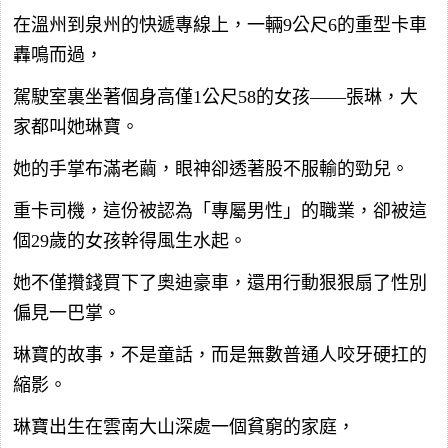
在溫州到泉州的快遞專線上，一輛9公尺6的重型卡車
轟鳴而過，
駕駛室裏坐著個身高僅1公尺58的女孩——張琳，大
家都叫她琳寶。
她的手掌布滿老繭，眼神卻透著股不服輸的勁兒。
重卡司機，這份被認為「專屬男性」的職業，卻被這
個29歲的女孩幹得風生水起。
她不僅攢錢買下了奧迪豪車，還用行動狠狠扇了性別
偏見一巴掌。
琳寶的故事，不是童話，而是無數普通人咬牙硬扛的
縮影。
琳寶出生在雲南大山深處一個貧窮的家庭，