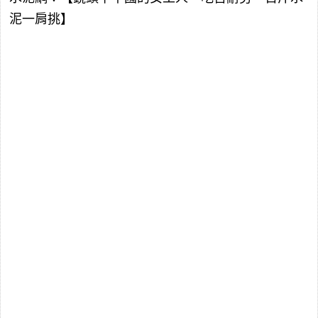
泥一肩挑】