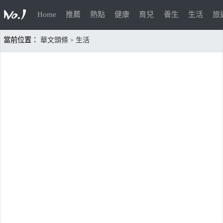
Home
推薦
熱點
健康
育兒
養生
生活
旅
當前位置：
華文頭條
生活
>