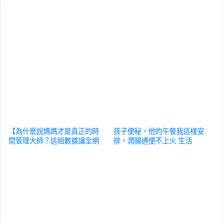
【為什麽說媽媽才是真正的時
孩子便秘，他的午餐我這樣安
間管理大師？這組數據讓全網
排，潤腸通便不上火
生活
淚目】
生活