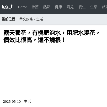
Home
推薦
熱點
健康
育兒
養生
生活
旅
當前位置：
華文頭條
生活
>
露天養花，有機肥泡水，用肥水澆花，
價效比很高，還不燒根！
2025-05-10
生活