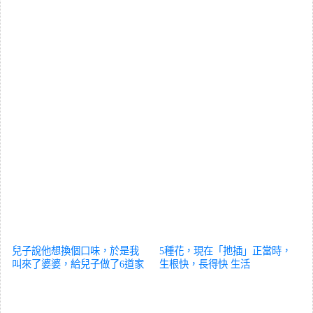
兒子說他想換個口味，於是我
5種花，現在「扡插」正當時，
叫來了婆婆，給兒子做了6道家
生根快，長得快
生活
常菜
生活