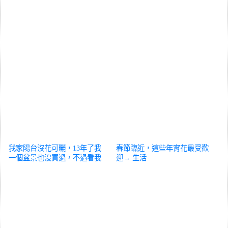
我家陽台沒花可曬，13年了我
春節臨近，這些年宵花最受歡
一個盆景也沒買過，不過看我
迎→
生活
種了啥？
生活