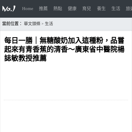
Home
推薦
熱點
健康
育兒
養生
生活
旅
當前位置：
華文頭條
生活
>
每日一膳｜無糖酸奶加入這種粉，品嘗
起來有青香蕉的清香～廣東省中醫院楊
誌敏教授推薦