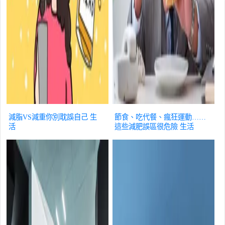
減脂VS減重你別耽誤自己
生
節食、吃代餐、瘋狂運動……
活
這些減肥誤區很危險
生活