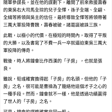
隨軍參謀長，並在他的謀劃下，離間了前來救援壽春
的東吳右大司馬全琮的兒子全懌，孫子全端、全翩、
全緝等將領與吳主的信任，最終導致全懌等將領帶著
三萬大軍投降曹魏，壽春被破，諸葛誕被誅三族。
此戰，以極小的代價，在極短的時間內，取得了平叛
的大勝，以及書寫了不費一兵一卒就逼迫東吳三萬大
軍投降的傳奇。
戰後，時人將鐘會比作西漢的「子房」，也就是張
良。
雖說，荀彧確實擔得起「子房」的名頭，但他的「子
房」之名，很可能是曹操為了籠絡他這個才子之心的
一種手段。然而，鐘會就不一樣，他是透過功績贏得
了世人的「子房」之名。