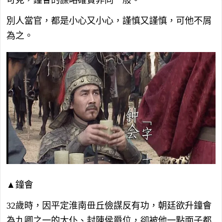
可見，鐘會的謀略確實非同一般。
別人當官，都是小心又小心，謹慎又謹慎，可他不屑
為之。
▲鐘會
32歲時，因平定淮南毌丘儉謀反有功，朝廷欲升鐘會
為九卿之一的太仆、封陳侯爵位，卻被他一點面子都