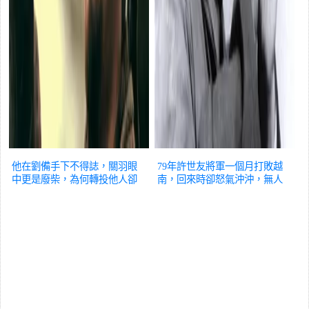
他在劉備手下不得誌，關羽眼
79年許世友將軍一個月打敗越
中更是廢柴，為何轉投他人卻
南，回來時卻怒氣沖沖，無人
成牛人？
歷史
敢去接機
歷史