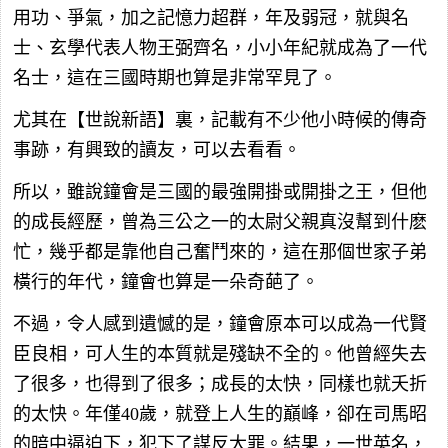
用功、爭氣，加之記憶力超群，年及弱冠，就與名
士、玄學代表人物王弼齊名，小小年紀就成為了一代
名士，這在三國時期也算是非常罕見了。
尤其在【世說新語】裏，記載有不少他小時候的傳奇
事跡，有興致的讀友，可以去看看。
所以，雖說鐘會是三國的最強開掛或開掛之王，但他
的成長經歷，曾為三公之一的太尉父親真沒幫到什麽
忙，幾乎都是靠他自己奮鬥來的，這在那個世家子弟
橫行的年代，鐘會也算是一朵奇葩了。
不過，令人感到遺憾的是，鐘會原本可以成為一代賢
臣良相，可人生的本質就是殘缺不全的。他曾經失去
了很多，也得到了很多；成長的太快，同樣也就夭折
的太快。年僅40歲，就登上人生的巔峰，卻在司馬昭
的暗中逼迫下，犯下了謀反大罪。結果，一世英名，