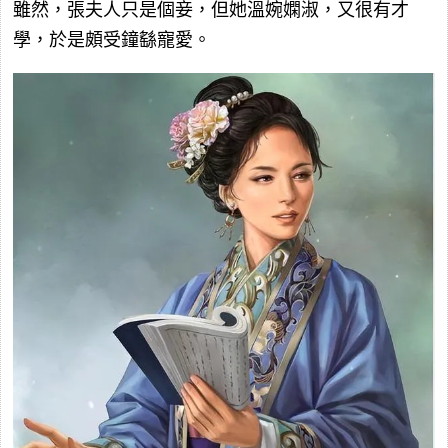
雖然，張夫人只是個妾，但她溫婉嫻淑，又很有才
學，於是頗受鐘繇寵愛。