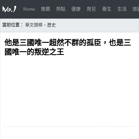
Home
推薦
熱點
健康
育兒
養生
生活
旅
當前位置：
華文頭條
歷史
>
他是三國唯一超然不群的孤臣，也是三
國唯一的叛逆之王