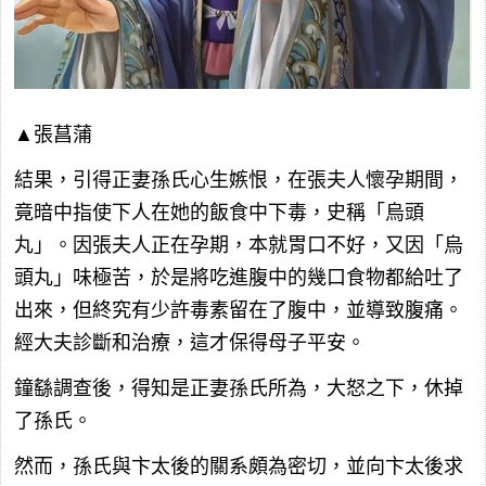
▲張菖蒲
結果，引得正妻孫氏心生嫉恨，在張夫人懷孕期間，
竟暗中指使下人在她的飯食中下毒，史稱「烏頭
丸」。因張夫人正在孕期，本就胃口不好，又因「烏
頭丸」味極苦，於是將吃進腹中的幾口食物都給吐了
出來，但終究有少許毒素留在了腹中，並導致腹痛。
經大夫診斷和治療，這才保得母子平安。
鐘繇調查後，得知是正妻孫氏所為，大怒之下，休掉
了孫氏。
然而，孫氏與卞太後的關系頗為密切，並向卞太後求