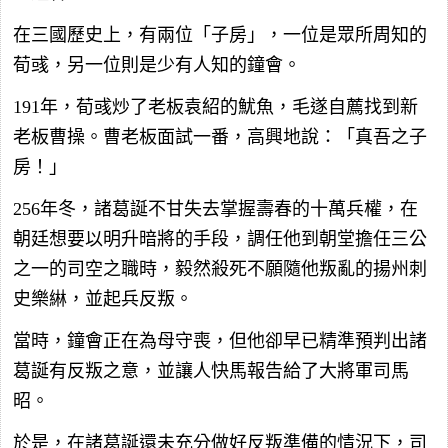
在三國歷史上，有兩位「子房」，一位是眾所周知的
荀彧，另一位則是少有人知的鐘會。
191年，荀彧炒了老板袁紹的魷魚，毛遂自薦找到新
老板曹操。曹老板面試一番，高興地說：「真吾之子
房！」
256年冬，諸葛誕不甘失去掌握壽春的十萬兵權，在
朝廷想要以明升暗將的手段，調任他到朝堂擔任三公
之一的司空之職時，毅然殺死不願隨他叛亂的揚州刺
史樂綝，並起兵反叛。
當時，鐘會正在為母守喪，但他卻早已精準預判出諸
葛誕有反叛之意，並讓人快馬報告給了大將軍司馬
昭。
於是，在諸葛誕還未充分做好反叛準備的情況下，司