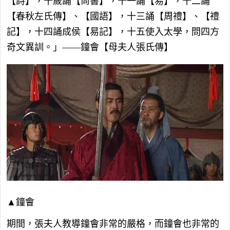
【詩】，十歲誦【尚書】，十一誦【易】，十二誦
【春秋左氏傳】、【國語】，十三誦【周禮】、【禮
記】，十四誦成侯【易記】，十五使入太學，問四方
奇文異訓。」——鐘會【母夫人張氏傳】
▲鐘會
期間，張夫人教導鐘會非常的嚴格，而鐘會也非常的