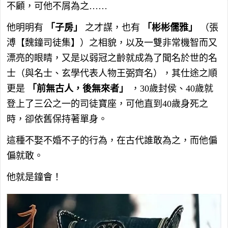
不顧，可他不屑為之……
他明明有
「子房」
之才謀，也有
「彬彬儒雅」
（張
溥【魏鐘司徒集】）之相貌，以及一雙非常機智而又
漂亮的眼睛，又是以弱冠之齡就成為了聞名於世的名
士（與名士、玄學代表人物王弼齊名），其仕途之順
更是
「前無古人，後無來者」
，30歲封侯、40歲就
登上了三公之一的司徒寶座，可他直到40歲身死之
時，卻依舊保持著單身。
這種不娶不婚不子的行為，在古代誰敢為之，而他偏
偏就敢。
他就是鐘會！