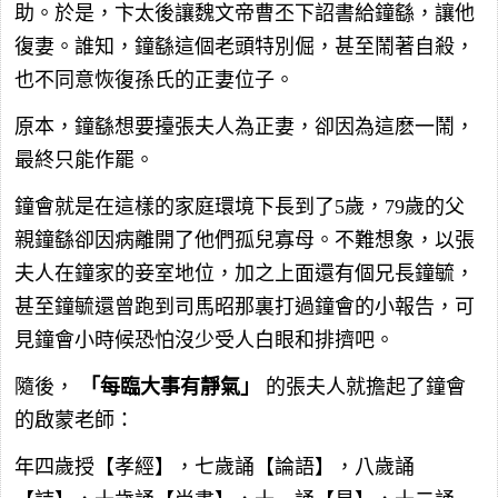
助。於是，卞太後讓魏文帝曹丕下詔書給鐘繇，讓他
復妻。誰知，鐘繇這個老頭特別倔，甚至鬧著自殺，
也不同意恢復孫氏的正妻位子。
原本，鐘繇想要擡張夫人為正妻，卻因為這麽一鬧，
最終只能作罷。
鐘會就是在這樣的家庭環境下長到了5歲，79歲的父
親鐘繇卻因病離開了他們孤兒寡母。不難想象，以張
夫人在鐘家的妾室地位，加之上面還有個兄長鐘毓，
甚至鐘毓還曾跑到司馬昭那裏打過鐘會的小報告，可
見鐘會小時候恐怕沒少受人白眼和排擠吧。
隨後，
「每臨大事有靜氣」
的張夫人就擔起了鐘會
的啟蒙老師：
年四歲授【孝經】，七歲誦【論語】，八歲誦