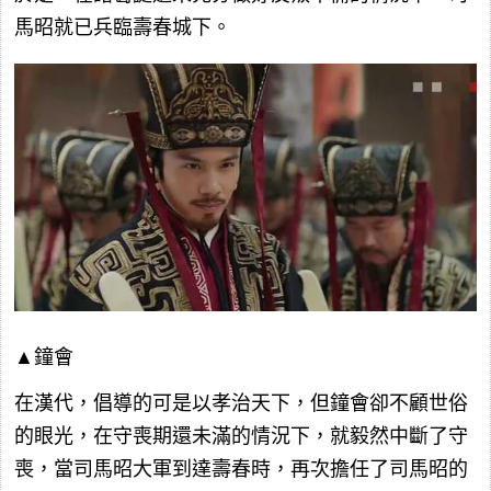
馬昭就已兵臨壽春城下。
▲鐘會
在漢代，倡導的可是以孝治天下，但鐘會卻不顧世俗
的眼光，在守喪期還未滿的情況下，就毅然中斷了守
喪，當司馬昭大軍到達壽春時，再次擔任了司馬昭的