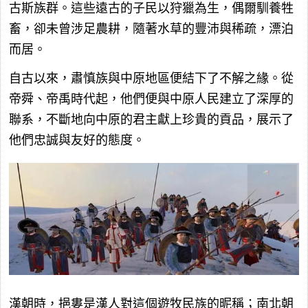
古斯族群。這些遠古的子民以狩獵為生，偶爾馴養牲
畜，卻未曾涉足農耕，隨著水草的豐沛與稀疏，漂泊
而居。
自古以來，肅慎族與中原地區便結下了不解之緣。從
帝舜、帝禹時代起，他們便與中原人民建立了深厚的
聯系，不斷地向中原的君主獻上珍貴的貢品，展示了
他們忠誠與友好的態度。
漢朝時，挹婁是漢人對這個遊牧民族的昵稱；南北朝