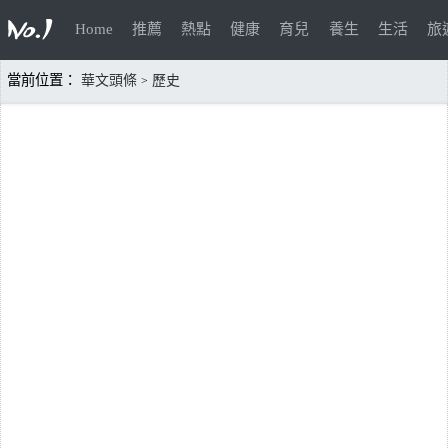
Home
推薦
熱點
健康
育兒
養生
生活
旅
當前位置：
華文頭條
歷史
>