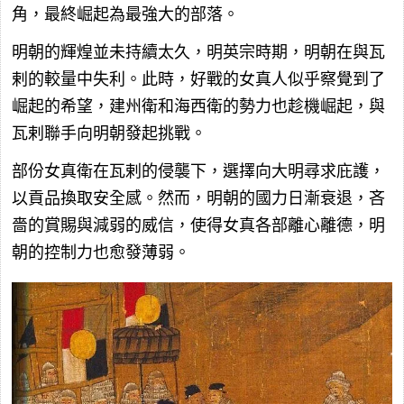
角，最終崛起為最強大的部落。
明朝的輝煌並未持續太久，明英宗時期，明朝在與瓦
剌的較量中失利。此時，好戰的女真人似乎察覺到了
崛起的希望，建州衛和海西衛的勢力也趁機崛起，與
瓦剌聯手向明朝發起挑戰。
部份女真衛在瓦剌的侵襲下，選擇向大明尋求庇護，
以貢品換取安全感。然而，明朝的國力日漸衰退，吝
嗇的賞賜與減弱的威信，使得女真各部離心離德，明
朝的控制力也愈發薄弱。