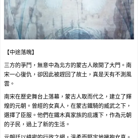
【中途落魄】
三方的爭鬥，無意中為北方的蒙古人敞開了大門。南
宋一心復仇，卻因此被趕回了故土，真是天有不測風
雲。
南宋在歷史舞台上落幕，蒙古人取而代之，建立了輝
煌的元朝。曾經的女真人，在蒙古鐵騎的威武之下，
選擇了臣服。他們在鐵木真家族的庇護下，作為元朝
的子民，過上了新的生活。
元朝廷以縝密的行政之網，溫柔而堅定地擁抱女真。