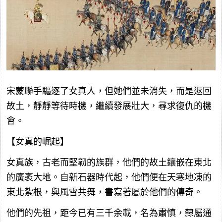
宋蒙聯手驅逐了女真人，但她們並未消失，而是返回
故土，靜靜等待時機，繼續發展壯大，尋求復仇的機
會。
【女真的崛起】
女真族，古老而堅韌的族群，他們的故土鑲嵌在東北
的廣袤大地。自新石器時代起，他們便在天寒地凍的
東北紮根，與風雪共舞，書寫著屬於他們的傳奇。
他們的先祖，距今已有三千余載，名為肅慎，隸屬通