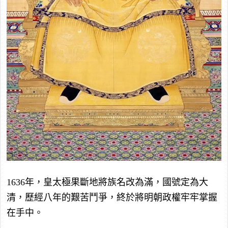
1636年，皇太極果斷地將族名改為滿，國號定為大
清，歷經八年的艱苦鬥爭，終於將明朝政權牢牢掌握
在手中。