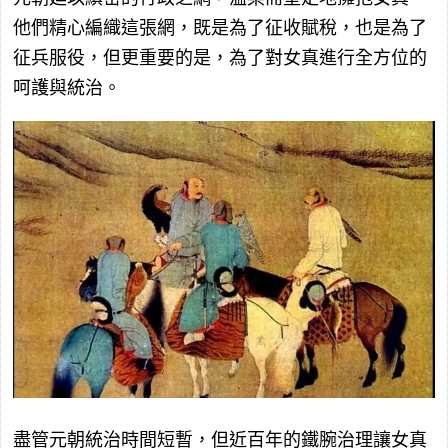
他們精心編織這張網，既是為了征收賦稅，也是為了
征兵服役，但更重要的是，為了對女真進行全方位的
呵護與統治。
盡管元朝統治時間短暫，但近百年的鐵腕治理讓女真