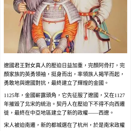
遼國君王對女真人的壓迫日益加重，完顏阿骨打，完
顏家族的英勇領袖，挺身而出，率領族人揭竿而起，
勇敢地與遼國對抗，最終建立了輝煌的金國。
1125年，金國嶄露頭角，它先征服了遼國，又在1127
年摧毀了北宋的統治。契丹人在壓迫下不得不向西遷
徙，最終在中亞地區建立了新的政權——西遼。
宋人被迫南遷，新的都城選在了杭州，於是南宋政權