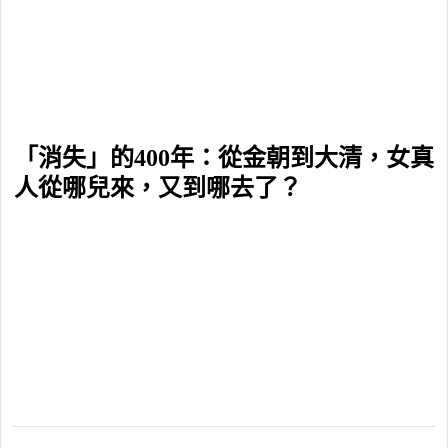
「消失」的400年：從金朝到大清，女真
人從哪兒來，又到哪去了？