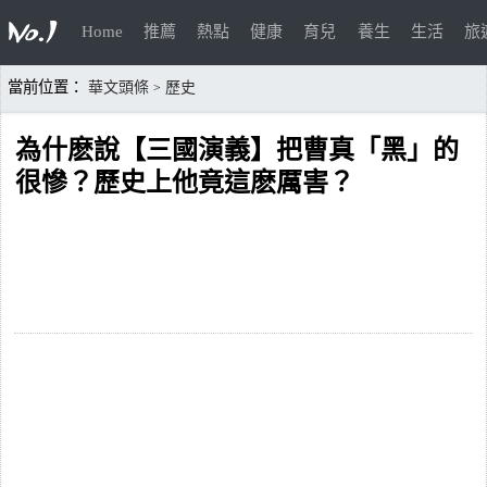
Home
推薦
熱點
健康
育兒
養生
生活
旅
當前位置：
華文頭條
歷史
>
為什麽說【三國演義】把曹真「黑」的
很慘？歷史上他竟這麽厲害？