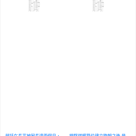
趙括在長平被困長達兩個月，
楊堅謀權篡位建立隋朝之後,是