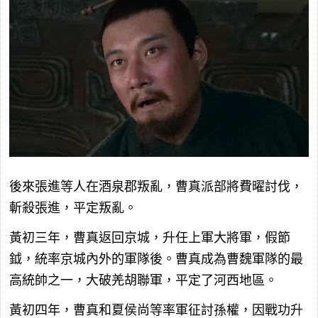
後來張進等人在酒泉郡叛亂，曹真派部將費曜討伐，
斬殺張進，平定叛亂。
黃初三年，曹真返回京城，升任上軍大將軍，假節
鉞，統率京城內外的軍隊後。曹真成為曹魏軍隊的最
高統帥之一，大破羌胡聯軍，平定了河西地區。
黃初四年，曹真和夏侯尚等率軍征討孫權，因戰功升