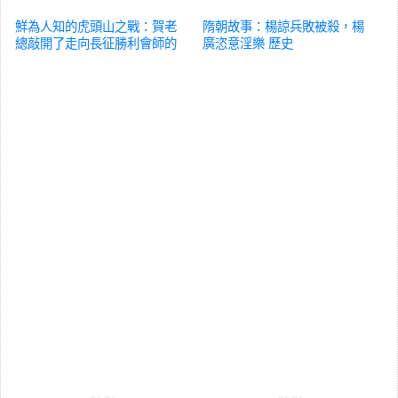
鮮為人知的虎頭山之戰：賀老
隋朝故事：楊諒兵敗被殺，楊
總敲開了走向長征勝利會師的
廣恣意淫樂
歷史
大門
歷史