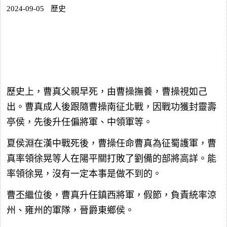
2024-09-05
歷史
歷史上，曹真父親早死，由曹操撫養，曹操視如己
出。曹真成人後跟隨曹操南征北戰，因戰功獲封靈壽
亭侯，先後升任偏將軍、中領軍等。
夏侯淵在漢中戰死後，曹操任命曹真為征蜀護軍，曹
真率領徐晃等人在陽平關打敗了劉備的部將高詳。能
率領徐晃，沒有一定本事是做不到的。
曹丕繼位後，曹真升任鎮西將軍，假節，負責統率涼
州、雍州的軍隊，晉爵東鄉侯。