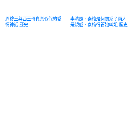
周穆王與西王母真真假假的愛
李清照、秦檜是何關系？兩人
情神話
歷史
是親戚，秦檜得管她叫姐
歷史