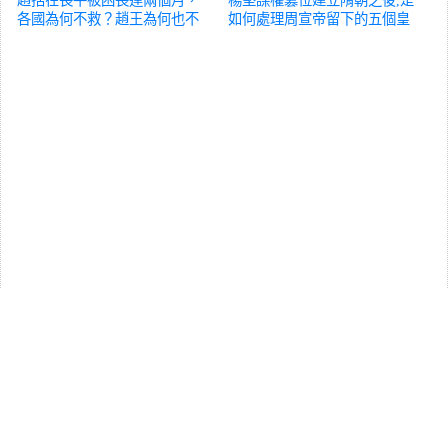
各國為何不救？趙王為何也不
如何處理周宣帝留下的五個皇
救
歷史
後的?
歷史