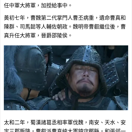
任中軍大將軍，加授給事中。
黃初七年，曹魏第二代掌門人曹丕病重，遺命曹真和
陳群、司馬懿等人輔佐朝政。魏明帝曹叡繼位後，曹
真升任大將軍，晉爵邵陵侯。
太和二年，蜀漢諸葛丞相率軍伐魏，南安、天水、安
定三郡叛降，曹叡派曹真統大軍鎮守郿縣，和張郃一