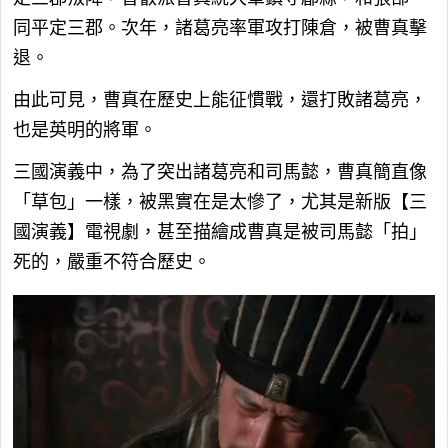
同平定三郡。次年，諸葛亮率軍攻打陳倉，被曹真擊
退。
由此可見，曹真在歷史上能征慣戰，還打敗諸葛亮，
也是英明的將軍。
三國演義中，為了突出諸葛亮和司馬懿，曹真簡直像
「草包」一樣，被黑實在是太慘了，尤其是新版【三
國演義】電視劇，甚至描繪成曹真是被司馬懿「拍」
死的，嚴重不符合歷史。