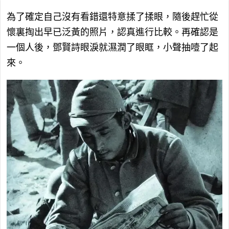
為了確定自己沒有看錯還特意揉了揉眼，隨後趕忙從
懷裏掏出早已泛黃的照片，認真進行比較。再確認是
一個人後，鄧賢詩眼淚就濕潤了眼眶，小聲抽噎了起
來。