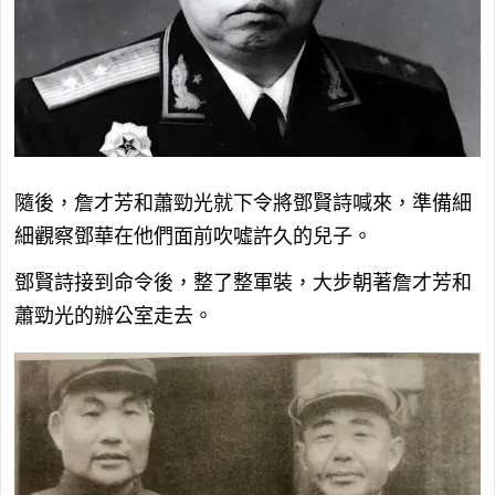
隨後，詹才芳和蕭勁光就下令將鄧賢詩喊來，準備細
細觀察鄧華在他們面前吹噓許久的兒子。
鄧賢詩接到命令後，整了整軍裝，大步朝著詹才芳和
蕭勁光的辦公室走去。