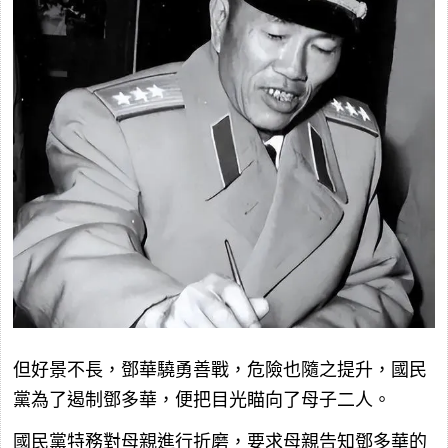
但好景不長，鄧華驍勇善戰，危險也隨之提升，國民
黨為了遏制鄧多華，便把目光瞄向了母子二人。
國民黨特務對母親進行折磨，要求母親告知鄧多華的