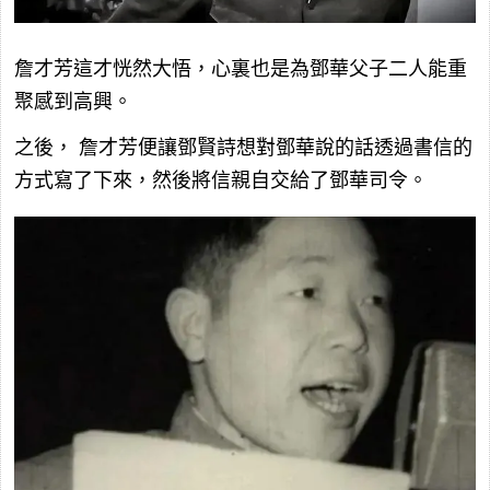
詹才芳這才恍然大悟，心裏也是為鄧華父子二人能重
聚感到高興。
之後， 詹才芳便讓鄧賢詩想對鄧華說的話透過書信的
方式寫了下來，然後將信親自交給了鄧華司令。