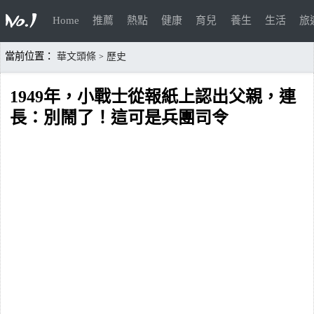
Home
推薦
熱點
健康
育兒
養生
生活
旅
當前位置：
華文頭條
歷史
>
1949年，小戰士從報紙上認出父親，連
長：別鬧了！這可是兵團司令