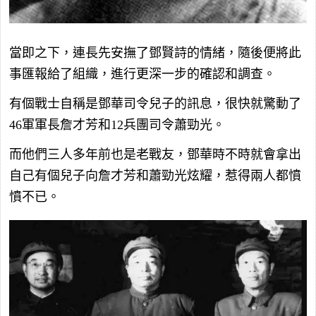
當即之下，連長先安撫了鄧賢詩的情緒，隨後便將此
事匯報給了組織，進行更深一步的確認和調查。
有個戰士自稱是鄧華司令兒子的訊息，很快就驚動了
46軍軍長詹才芳和12兵團司令蕭勁光。
而他們三人多年前也是老戰友，鄧華時不時就會拿出
自己有個兒子向詹才芳和蕭勁光炫耀，惹得兩人都憤
憤不已。