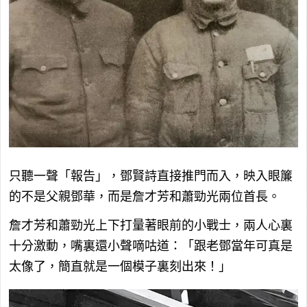
只聽一聲「報告」，鄧賢詩直接推門而入，映入眼簾
的不是父親鄧華，而是詹才芳和蕭勁光兩位首長。
詹才芳和蕭勁光上下打量著眼前的小戰士，兩人心裏
十分激動，嘴裏還小聲嘀咕道：「跟老鄧當年可真是
太像了，簡直就是一個模子裏刻出來！」