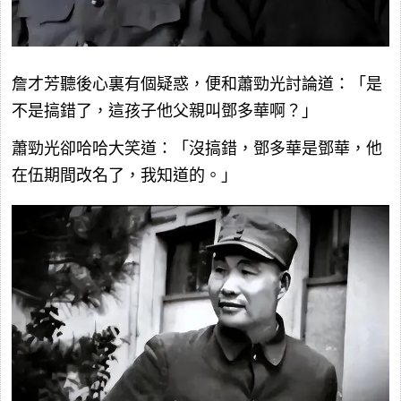
詹才芳聽後心裏有個疑惑，便和蕭勁光討論道：「是
不是搞錯了，這孩子他父親叫鄧多華啊？」
蕭勁光卻哈哈大笑道：「沒搞錯，鄧多華是鄧華，他
在伍期間改名了，我知道的。」