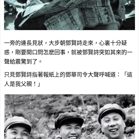
一旁的連長見狀，大步朝鄧賢詩走來，心裏十分疑
惑，剛要開口問怎麽回事，就被鄧賢詩突如其來的一
聲給震驚到了。
只見鄧賢詩指著報紙上的鄧華司令大聲呼喊道：「這
人是我父親！」