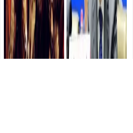
權臣末路：北周宇文護三弒君
與歷史對話 河南「華夏考古講
主卻甘當"周公"的悖論人生
歷
壇」開講了
歷史
史