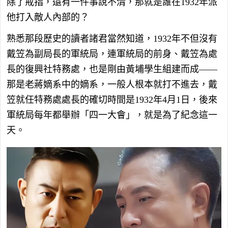
除了戒指，還有一件事說不清，那就是誰在1932年派
他打入敵人內部的？
熟悉那段歷史的讀者諸君當然知道，1932年不但沒有
戴笠為副局長的軍統局，連軍統局的前身、戴笠為處
長的復興社特務處，也是剛由黃埔學生組建而成——
那是老蔣嫡系中的嫡系，一般人根本就打不進去，戴
笠就任特務處處長的確切時間是1932年4月1日，後來
軍統局每年都舉辦「四一大會」，就是為了紀念這一
天。