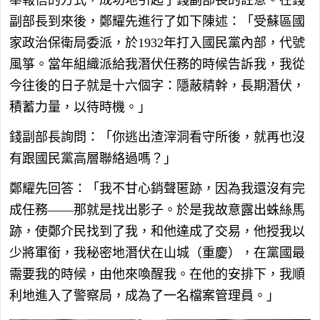
副部長到來後，鄭耀先進行了如下陳述：「受蘇區國
家政治保衛局委派，於1932年打入國民黨內部，代號
風箏。當年組織派給我潛伏任務的時候告訴我，我從
今往後的日子就是十六個字：隱蔽精幹，長期潛伏，
積蓄力量，以待時機。」
錢副部長詢問：「你逃出渣滓洞看守所後，就再也沒
有跟國民黨高層聯絡過嗎？」
鄭耀先回答：「我不甘心銷聲匿跡，因為我還沒有完
成任務——那就是找出影子。於是我故意露出蛛絲馬
跡，使鄭介民找到了我，和他達成了交易，他授我以
少將軍銜，我秘密地潛伏在山城（重慶），在黨國最
需要我的時候，由他來喚醒我。在他的安排下，我順
利地進入了警察局，成為了一名檔案管理員。」