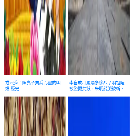
戎冠秀：照亮子弟兵心靈的明
李自成打鳳陽多慘烈？明祖陵
燈
歷史
被盜掘焚毀，朱明龍脈被斬，
氣數將盡
歷史