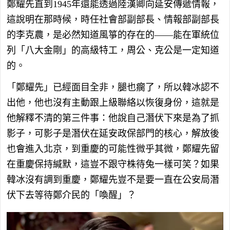
鄭耀先直到1945年還能透過陸漢卿向延安傳遞情報，
這說明在那時候，時任社會部副部長、情報部副部長
的李克農，是必然知道風箏的存在的——能在軍統位
列「八大金剛」的高級特工，周公、克公是一定知道
的。
「鄭耀先」已經面目全非，腿也瘸了，所以韓冰認不
出他，他也沒有主動跟上級聯絡以恢復身份，這就是
他解釋不清的第三件事：他說自己潛伏下來是為了抓
影子，可影子是潛伏在延安政保部門的核心，解放後
也會進入北京，到重慶的可能性微乎其微，鄭耀先留
在重慶保持緘默，這豈不跟守株待兔一樣可笑？如果
韓冰沒有調到重慶，鄭耀先豈不是要一直在公安局潛
伏下去等待鄭介民的「喚醒」？