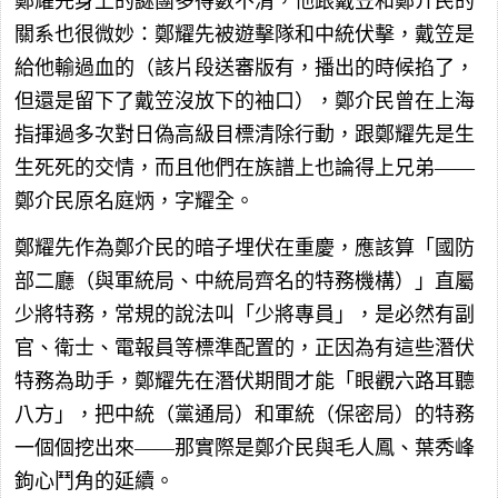
鄭耀先身上的謎團多得數不清，他跟戴笠和鄭介民的
關系也很微妙：鄭耀先被遊擊隊和中統伏擊，戴笠是
給他輸過血的（該片段送審版有，播出的時候掐了，
但還是留下了戴笠沒放下的袖口），鄭介民曾在上海
指揮過多次對日偽高級目標清除行動，跟鄭耀先是生
生死死的交情，而且他們在族譜上也論得上兄弟——
鄭介民原名庭炳，字耀全。
鄭耀先作為鄭介民的暗子埋伏在重慶，應該算「國防
部二廳（與軍統局、中統局齊名的特務機構）」直屬
少將特務，常規的說法叫「少將專員」，是必然有副
官、衛士、電報員等標準配置的，正因為有這些潛伏
特務為助手，鄭耀先在潛伏期間才能「眼觀六路耳聽
八方」，把中統（黨通局）和軍統（保密局）的特務
一個個挖出來——那實際是鄭介民與毛人鳳、葉秀峰
鉤心鬥角的延續。