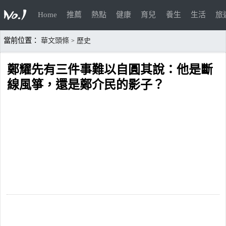
Home
推薦
熱點
健康
育兒
養生
生活
旅
當前位置：
華文頭條
歷史
>
鄭耀先有三件事難以自圓其說：他是斷
線風箏，還是鄭介民的影子？