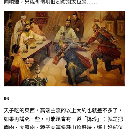
同嚼蠟，只能祈禱項伯劍術別太拉胯……
06
天子吃的東西，高端主流的以上大約也就差不多了，
如果再講究一些，可能還會有一道「搗珍」：就是把
鹿肉、大雁肉、獐子肉等多種山珍野味，選上好部位