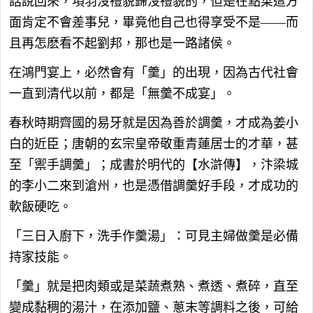
話說回來，項羽沒禮貌歸沒禮貌的，但是在點菜這方
面肯定不會差事兒，畢竟他自己也得享受不是——而
且再怎麽看不起劉邦，那也是一路諸侯。
在鴻門宴上，必然會有「羹」的出現，因為古代社會
一直到清代以前，都是「無羹不成宴」。
春秋時期齊國的易牙就是因為善於調羹，才成為姜小
白的近臣；唐朝的玄宗皇帝敬重青蓮居士的才華，甚
至「禦手調羹」；成書於明代的【水滸傳】，汴梁城
的李小二來到滄州，也是憑借調羹好手段，才成功的
軟飯硬吃。
「三日入廚下，洗手作羹湯」：可見主婦做羹是必備
持家技能。
「羹」就是把肉類或是菜蔬煮熟、煮透、煮碎，直至
變成黏稠的湯汁，在添加鹽、蔥末等調料之後，可給