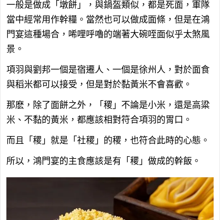
一般是做成「墩餅」，與鍋盔類似，都是死面，軍隊
當中經常用作幹糧。當然也可以做成面條，但是在鴻
門宴這種場合，唏哩呼嚕的端著大碗咥面似乎太煞風
景。
項羽與劉邦一個是宿遷人、一個是徐州人，對於面食
與稻米都可以接受，但是對於黏黃米不會喜歡。
那麽，除了面餅之外，「稷」不論是小米，還是高粱
米、不黏的黃米，都應該相對符合項羽的胃口。
而且「稷」就是「社稷」的稷，也符合此時的心態。
所以，鴻門宴的主食應該是有「稷」做成的幹飯。