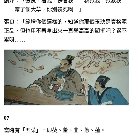
劉邦：「張良，看我，快看我——救救我，救救我
——霧了個大草，你別裝死啊！」
張良：「範增你個逼樣的，知道你那個玉玦是寶格麗
正品，但也用不著拿出來一直舉高高的顯擺吧？累不
累呀……」
07
當時有「五菜」，即葵、藿、韭、蔥、薤。