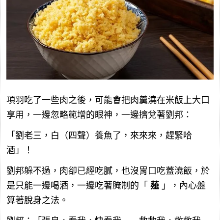
項羽吃了一些肉之後，可能會把肉羹澆在米飯上大口
享用，一邊忽略範增的眼神，一邊擠兌著劉邦：
「劉老三，白（四聲）養魚了，來來來，趕緊哈
酒」！
劉邦躲不過，肉卻已經吃膩，也沒胃口吃蓋澆飯，於
是只能一邊喝酒，一邊吃著腌制的「
薤
」，內心盤
算著脫身之法。