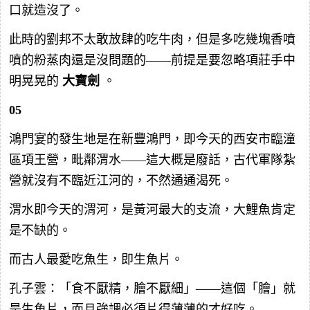
口就造沒了。
此時的劉邦不太敢放肆的吃牛肉，但是多吃幾塊香噴
噴的粉蒸肉還是沒問題的——前提是要忽略項莊手中
明晃晃的
大寶劍
。
05
鴻門宴的發生地是在新豐鴻門，即今天的西安市臨潼
區項王營，毗鄰渭水——這大概是廢話，古代軍隊紮
營就沒有不臨近江河的，不然通通渴死。
渭水即今天的渭河，是黃河最大的支流，大鯉魚肯定
是不缺的。
而古人最愛吃魚生，即生魚片。
孔子雲：「食不厭精，膾不厭細」——這個「膾」就
是生魚片，而且強調必須片得薄薄的才好吃。