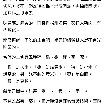
切塊，摻在一起反復捶搗，形成肉泥，再揉成團狀，
加調料之後水煮。
味道應是鮮美的，而且與揚州名菜「葵花大斬肉」有
些類似。
那麽再說一下吃的主食吧，畢竟頂級幹飯人是不會光
吃菜的。
當時的主食有五種糧：稻、黍、稷、麥、菽。
「稻」是大米，「黍」是黏黃米，「稷」是小米（一
說高粱，另一說不黏的黃米），「麥」是白面，
「菽」是豆類。
鹹陽乃關中，出產「黍」、「稷」、「麥」。
不過雖然有「麥」，但當時沒有面堿發酵技術，面粉