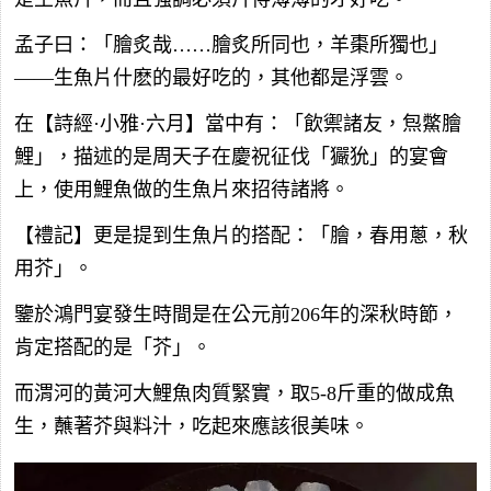
孟子曰：「膾炙哉……膾炙所同也，羊棗所獨也」
——生魚片什麽的最好吃的，其他都是浮雲。
在【詩經·小雅·六月】當中有：「飲禦諸友，炰鱉膾
鯉」，描述的是周天子在慶祝征伐「玁狁」的宴會
上，使用鯉魚做的生魚片來招待諸將。
【禮記】更是提到生魚片的搭配：「膾，春用蔥，秋
用芥」。
鑒於鴻門宴發生時間是在公元前206年的深秋時節，
肯定搭配的是「芥」。
而渭河的黃河大鯉魚肉質緊實，取5-8斤重的做成魚
生，蘸著芥與料汁，吃起來應該很美味。