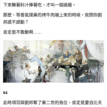
下來蘸著料汁捧著吃，才叫一個過癮。
那麽，等香氣撲鼻的烤牛肉端上來的時候，就問你劉
邦感不感動？
肯定是不敢動啊……
04
此時項羽與劉邦奪了秦二世的鳥位，肯定是要自比天