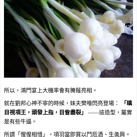
所以，鴻門宴上大機率會有腌薤亮相。
就在劉邦心神不寧的時候，妹夫樊噲閃亮登場：
「瞋
目視項王，頭發上指，目眥盡裂」
——這造型，屬實
是有些牛逼。
所謂「惺惺相惜」，項羽當即賞以鬥卮酒、生彘肩。