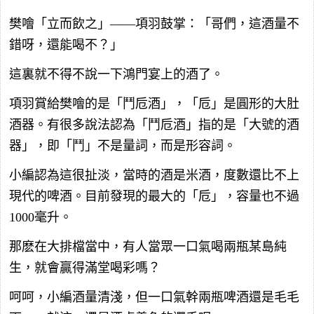
樊噲「立而飲之」——項羽鼓掌：「哥們，這酒量不
錯呀，還能喝不？」
這裏就不得不說一下鴻門宴上的酒了。
項羽賞給樊噲的是「鬥卮酒」，「卮」是圓形的大肚
酒器。有很多說法認為「鬥卮酒」指的是「大號的酒
器」，即「鬥」不是量詞，而是形容詞。
小編認為這很扯淡，當時的酒是米酒，度數還比不上
現代的啤酒。目前發現的最大的「卮」，容量也不過
1000毫升。
那麽在大排檔當中，有人當眾一口氣喝兩瓶某島純
生，就會贏得滿堂喝彩嗎？
呵呵，小編酒量清淺，但一口氣幹兩瓶啤酒還是毛毛