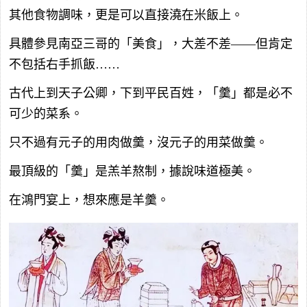
其他食物調味，更是可以直接澆在米飯上。
具體參見南亞三哥的「美食」，大差不差——但肯定
不包括右手抓飯……
古代上到天子公卿，下到平民百姓，「羹」都是必不
可少的菜系。
只不過有元子的用肉做羹，沒元子的用菜做羹。
最頂級的「羹」是羔羊熬制，據說味道極美。
在鴻門宴上，想來應是羊羹。