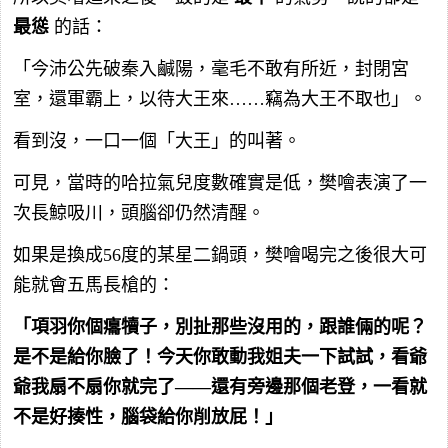
最慫
的話：
「今沛公先破秦入鹹陽，毫毛不敢有所近，封閉宮
室，還軍霸上，以待大王來……竊為大王不取也」。
看到沒，一口一個「大王」的叫著。
可見，當時的哈拉氣兒度數確實是低，樊噲表演了一
次長鯨吸川，頭腦卻仍然清醒。
如果是換成56度的某星二鍋頭，樊噲喝完之後很大可
能就會五馬長槍的：
「項羽你個癟犢子，別扯那些沒用的，跟誰倆的呢？
是不是給你臉了！今天你敢動我姐夫一下試試，看爺
爺我扇不扇你就完了——還有旁邊那個老登，一看就
不是好揍性，腦袋給你削放屁！」