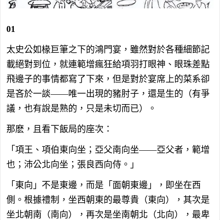
01
太史公如椽巨筆之下的鴻門宴，雖然對於各種細節記
載絕對到位，就連範增瘋狂給項羽打眼神、眼珠差點
飛邊子的事情都寫了下來，但是對於宴席上的菜系卻
是吝於一談——唯一出現的豬肘子，還是生的（有爭
議，也有說是熟的，只是未切而已）。
那麽，且看下飯局的座次：
「項王、項伯東向坐；亞父南向坐——亞父者，範增
也；沛公北向坐；張良西向侍。」
「東向」不是東邊，而是「面朝東邊」，即坐在西
側。根據禮制，坐西朝東的最尊貴（東向），其次是
坐北朝南（南向），再次是坐南朝北（北向），最卑