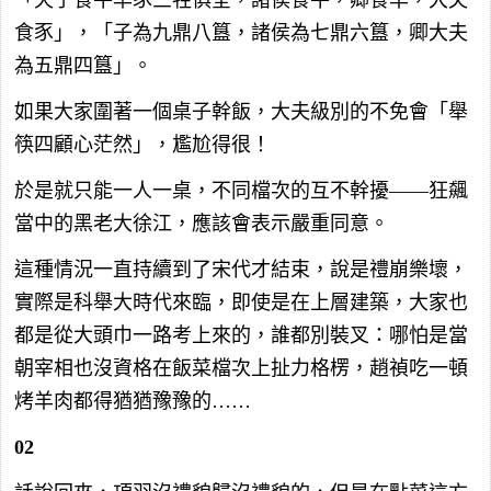
「天子食牛羊豕三牲俱全，諸侯食牛，卿食羊，大夫
食豕」，「子為九鼎八簋，諸侯為七鼎六簋，卿大夫
為五鼎四簋」。
如果大家圍著一個桌子幹飯，大夫級別的不免會「舉
筷四顧心茫然」，尷尬得很！
於是就只能一人一桌，不同檔次的互不幹擾——狂飆
當中的黑老大徐江，應該會表示嚴重同意。
這種情況一直持續到了宋代才結束，說是禮崩樂壞，
實際是科舉大時代來臨，即使是在上層建築，大家也
都是從大頭巾一路考上來的，誰都別裝叉：哪怕是當
朝宰相也沒資格在飯菜檔次上扯力格楞，趙禎吃一頓
烤羊肉都得猶猶豫豫的……
02