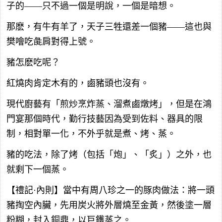
子的——只不過一個是明說，一個是暗想。
那麽，有牛有羊了，天子三牲還差一個豬——這也與
樊噲吃彘肩對得上號。
豬怎麽吃呢？
紅燒肉肯定木有的，鹵豬頭也沒有。
現代廚藝有「煎炒烹炸蒸、溜煮鹵燉烤」，但是在鴻
門宴那個時代，勤行技藝因為受到佐料、器具的限
制，相對單一化，不外乎就是煮、烤、蒸。
豬的吃法，除了烤（包括「炮」、「炙」）之外，也
就剩下一個蒸。
【禮記·內則】當中有周八珍之一的豚肉做法：將一頭
豬掏空內臟，先用炭火將外層燒至金黃，然後塗一層
粉糊，封入銅鼎，以巨鑊蒸之。