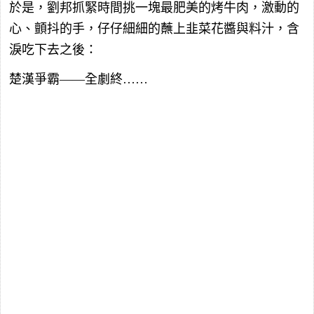
於是，劉邦抓緊時間挑一塊最肥美的烤牛肉，激動的
心、顫抖的手，仔仔細細的蘸上韭菜花醬與料汁，含
淚吃下去之後：
楚漢爭霸——全劇終……