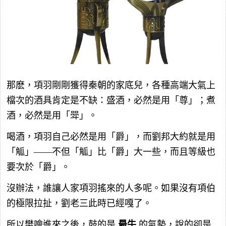
那麽，項羽剛剛獲得秦朝的家底兒，各種高端大氣上
檔次的酒具肯定是不缺：盛酒，必然是用「尊」；煮
酒，必然是用「斝」。
喝酒，項羽自己必然是用「爵」，而劉邦大約就是用
「觚」——不但「觚」比「爵」大一些，而且等級也
要次於「爵」。
沒辦法，誰讓人家項羽搖來的人多呢。如果沒有項伯
的極限拉扯，劉老三此時已經嘎了。
所以樊噲進來之後，鼓的是
最牛
的氣勢，說的卻是