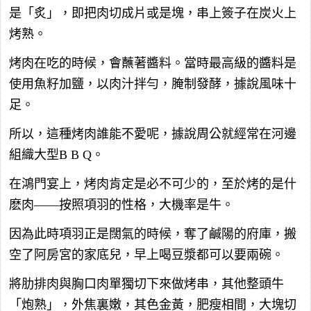
是「炙」，即把肉切成片或是塊，串上簽子在炭火上
烤熟。
烤肉在吃的時候，會蘸著醬料。當時最高級的醬料是
使用魚籽加鹽，以肉汁拌勻，腌制發酵，據說風味十
足。
所以，這種烤肉誰能不愛呢，據說周公就經常在河邊
組織大型B B Q。
在鴻門宴上，烤肉肯定是必不可少的，至於烤的是什
麽肉——按照項羽的性格，大機率是牛。
因為此時項羽正是闊氣的時候，奪了鹹陽的府庫，搬
空了阿房宮的家底兒，早上喝豆漿都可以要兩碗。
將肋排肉與胸口肉單獨切下來做烤串，其他整頭牛
「炮熟」，外焦裏嫩，其色金黃，肥瘦相間，大塊切