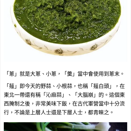
「蔥」就是大蔥、小蔥，「羹」當中會使用到蔥末。
「薤」即今天的野蒜、小根蒜，也稱「薤白頭」，在
東北一帶還有稱「沁麻蒜」、「大腦崩」的。這個東
西腌制之後，非常美味下飯，在古代軍營當中十分流
行，不論是上層人士還是下層人士，都青睞之。