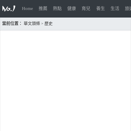
Home
推薦
熱點
健康
育兒
養生
生活
旅
當前位置：
華文頭條
歷史
>