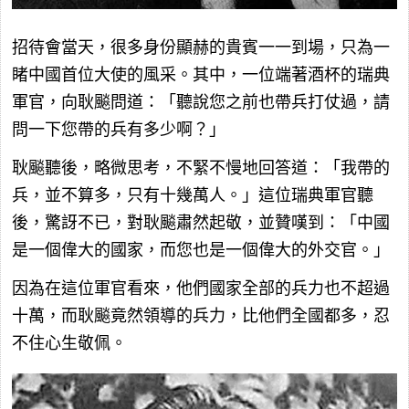
招待會當天，很多身份顯赫的貴賓一一到場，只為一
睹中國首位大使的風采。其中，一位端著酒杯的瑞典
軍官，向耿飈問道：「聽說您之前也帶兵打仗過，請
問一下您帶的兵有多少啊？」
耿飈聽後，略微思考，不緊不慢地回答道：「我帶的
兵，並不算多，只有十幾萬人。」這位瑞典軍官聽
後，驚訝不已，對耿飈肅然起敬，並贊嘆到：「中國
是一個偉大的國家，而您也是一個偉大的外交官。」
因為在這位軍官看來，他們國家全部的兵力也不超過
十萬，而耿飈竟然領導的兵力，比他們全國都多，忍
不住心生敬佩。