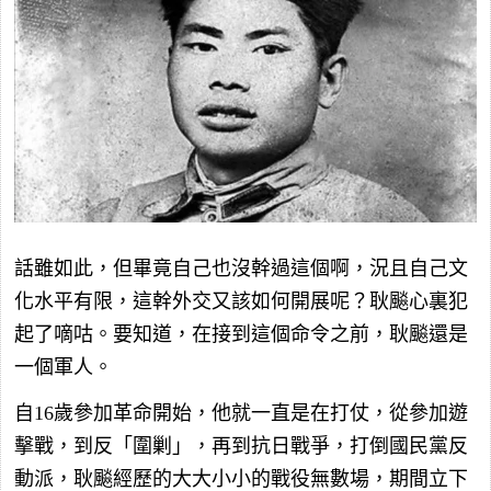
話雖如此，但畢竟自己也沒幹過這個啊，況且自己文
化水平有限，這幹外交又該如何開展呢？耿飈心裏犯
起了嘀咕。要知道，在接到這個命令之前，耿飈還是
一個軍人。
自16歲參加革命開始，他就一直是在打仗，從參加遊
擊戰，到反「圍剿」，再到抗日戰爭，打倒國民黨反
動派，耿飈經歷的大大小小的戰役無數場，期間立下