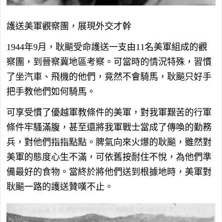
護送美軍觀察團，展現外交才幹
1944年9月，耿飈受命護送一支由11名美軍組成的觀
察團，到晉察冀地區考察。可當時的情況特殊，習慣
了坐汽車、飛機的他們，竟然不會騎馬，耿飈只好手
把手教他們如何騎馬。
可享受慣了優越軍教條件的美軍，對我軍艱苦的行軍
條件牢騷滿腹，甚至還將我軍戰士當成了傳喚的勤務
兵，對他們指指點點。脾氣向來火爆的耿飈，雖然對
美軍的態度心生不滿，可依舊按耐住不悅，為他們準
備最好的食物。當終於將他們送到根據地時，美軍對
耿飈一路的護送贊嘆不止。