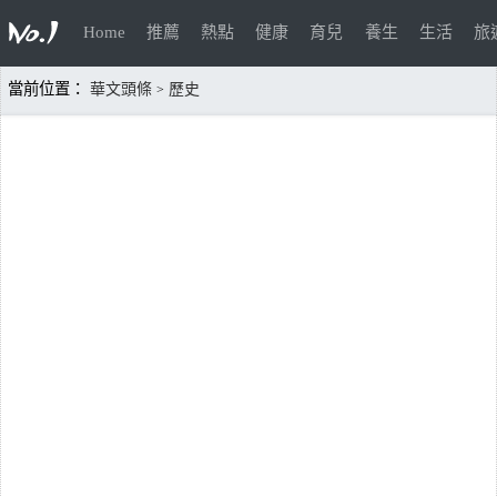
Home
推薦
熱點
健康
育兒
養生
生活
旅
當前位置：
華文頭條
歷史
>