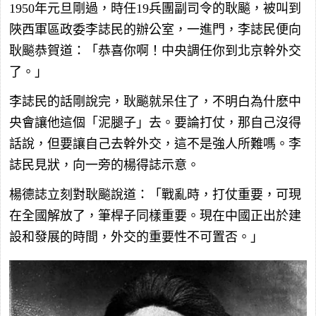
1950年元旦剛過，時任19兵團副司令的耿飈，被叫到
陜西軍區政委李誌民的辦公室，一進門，李誌民便向
耿飈恭賀道：「恭喜你啊！中央調任你到北京幹外交
了。」
李誌民的話剛說完，耿飈就呆住了，不明白為什麽中
央會讓他這個「泥腿子」去。要論打仗，那自己沒得
話說，但要讓自己去幹外交，這不是強人所難嗎。李
誌民見狀，向一旁的楊得誌示意。
楊德誌立刻對耿飈說道：「戰亂時，打仗重要，可現
在全國解放了，筆桿子同樣重要。現在中國正出於建
設和發展的時間，外交的重要性不可置否。」