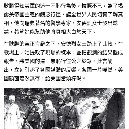
耿飈得知美軍的這一不恥行為後，憤慨不已，為了揭
露美帝國主義的醜惡行徑，讓全世界人民切實了解真
相，他向瑞典著名的醫學專家，安德烈女士發出邀
請，希望她能幫助他將真相大白於天下。
在耿飈的義正言辭之下，安德烈女士踏上了北韓，在
戰場上，她提取了現場的樣本，並把觀測的結果擬成
報告，將美國的這一無恥行徑公之於眾。此言論一
出，立刻引起了各國媒體的反響，各國一片嘩然，美
國顏面蕩然無存，給美國當頭棒喝。