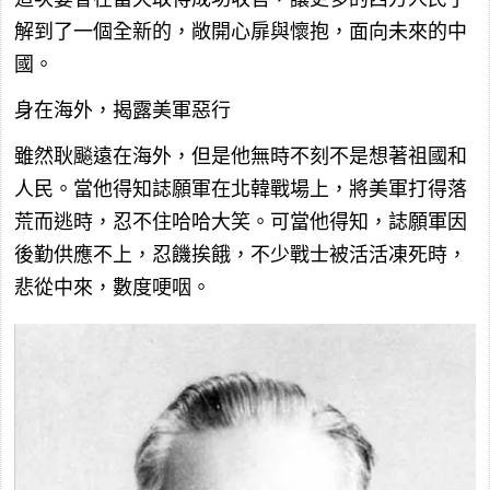
解到了一個全新的，敞開心扉與懷抱，面向未來的中
國。
身在海外，揭露美軍惡行
雖然耿飈遠在海外，但是他無時不刻不是想著祖國和
人民。當他得知誌願軍在北韓戰場上，將美軍打得落
荒而逃時，忍不住哈哈大笑。可當他得知，誌願軍因
後勤供應不上，忍饑挨餓，不少戰士被活活凍死時，
悲從中來，數度哽咽。