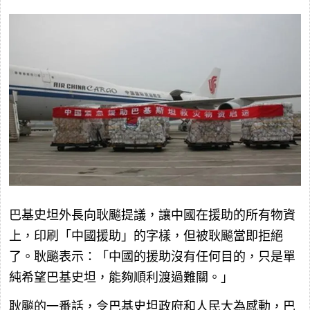
巴基史坦外長向耿飈提議，讓中國在援助的所有物資
上，印刷「中國援助」的字樣，但被耿飈當即拒絕
了。耿飈表示：「中國的援助沒有任何目的，只是單
純希望巴基史坦，能夠順利渡過難關。」
耿飈的一番話，令巴基史坦政府和人民大為感動，巴