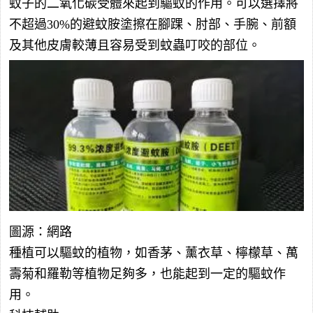
蚊子的二氧化碳受體來起到驅蚊的作用。可以選擇將
不超過30%的避蚊胺塗擦在腳踝、肘部、手腕、前額
及其他皮膚較薄且容易受到蚊蟲叮咬的部位。
圖源：網路
種植可以驅蚊的植物，如香茅、薰衣草、檸檬草、萬
壽菊和羅勒等植物足夠多，也能起到一定的驅蚊作
用。