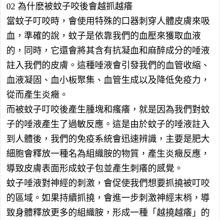
02 為什麽被蚊子咬後會越抓越癢
當蚊子叮咬時，會使用特殊的口器刺穿人體皮膚來吸
血，準確的說，蚊子是依靠我們的血壓來獲取血液
的，同時，它還會將其含有抗凝血和麻醉成分的唾液
註入我們的皮膚。這種唾液會引發我們的血管收縮、
血液凝固、血小板聚集、血管生成以及降低免疫力，
從而產生炎癥。
而被蚊子叮咬後產生腫塊和瘙癢，就是因為我們對蚊
子的唾液產生了過敏反應。這是由於蚊子的唾液註入
到人體後，我們的免疫系統會迅速辨識，主要是肥大
細胞會釋放一種名為組織胺的物質，產生炎癥反應，
導致皮膚表面形成蚊子包並產生刺癢的感覺。
蚊子唾液對神經的刺激，會促使我們想要抓撓被叮咬
的區域。如果持續抓撓，會進一步刺激神經末梢，導
致身體釋放更多的組織胺，形成一種「越撓越癢」的