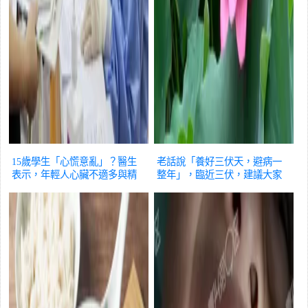
15歲學生「心慌意亂」？醫生
老話說「養好三伏天，避病一
表示，年輕人心臟不適多與精
整年」，臨近三伏，建議大家
神緊張有關
健康
多吃4樣
健康