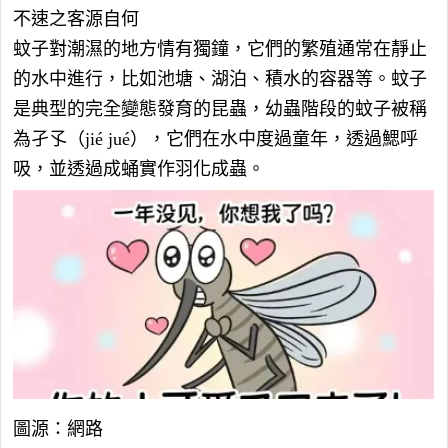
不速之客源自何
蚊子對潮濕的地方情有獨鐘，它們的繁殖通常在靜止
的水中進行，比如池塘、湖泊、積水的容器等。蚊子
是典型的完全變態發育的昆蟲，幼蟲階段的蚊子被稱
為孑孓（jié jué），它們在水中度過童年，透過鰓呼
吸，並透過成蛹實作羽化成蟲。
圖源：網路