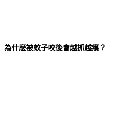
為什麽被蚊子咬後會越抓越癢？