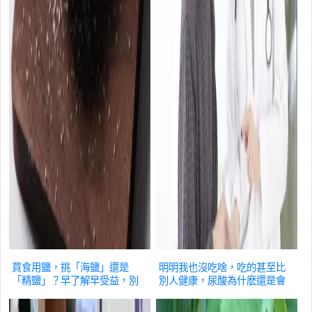
買食用鹽，挑「海鹽」還是
明明我也沒吃啥，吃的甚至比
「精鹽」？早了解早受益，別
別人健康，尿酸為什麽還是會
買錯了
健康
偏高呢？
健康