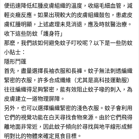
便迅速降低紅腫皮膚組織的溫度，收縮毛細血管，減
輕炎癥反應。如果出現較大的皮膚組織鼓包，患處皮
膚紅腫明顯，上述處理未見消退，應及時就醫治療。
收下這些防蚊「護身符」
那麽，我們該如何避免蚊子叮咬呢？以下是一些防蚊
小貼士：
隱形鬥篷
首先，盡量選擇長袖衣服和長褲。蚊子無法刺透編織
緊密的衣服，許多合成纖維（尤其是高科技運動服）
往往編織得足夠緊密，能有效阻止蚊子喙的刺入，為
皮膚建立一道物理屏障。
另外，也可以選擇編織緊密的淺色衣服。蚊子會利用
它們的視覺功能在白天尋找食物來源。由於它們飛得
離地面非常近，因此蚊子傾向於尋找與地平線形成鮮
明對比的物體來確定覓食目標。