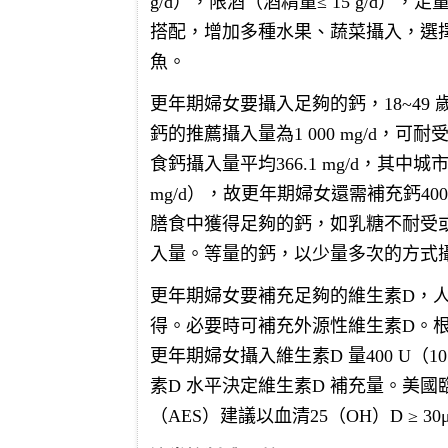
g/d），限酒（酒精量≤ 15 g/d），足
搭配，增加多種水果、蔬菜攝入，選
魚。
更年期婦女要攝入足夠的鈣，18~49 歲
鈣的推薦攝入量為1 000 mg/d，可
食鈣攝入量平均366.1 mg/d，其中城
mg/d），故更年期婦女還需補充鈣40
膳食中獲得足夠的鈣，如乳糖不耐受
入量。等量的鈣，以少量多次的方式
更年期婦女要補充足夠的維生素D，人
得。必要時可補充外源性維生素D。根
更年期婦女攝入維生素D 量400 U（1
素D 水平決定維生素D 補充量。美
（AES）建議以血清25（OH）D ≥ 30