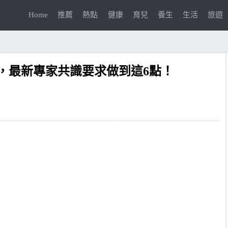
Home
推薦
熱點
健康
育兒
養生
生活
旅遊
，最新專家共識要求做到這6點！