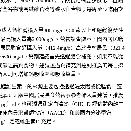
量飲水（1 500~1 700 ml/d）；飲食結構要多樣化，粗細
擇全谷物或高纖維食物等碳水化合物；每周至少吃兩次
成人鈣推薦攝入量800 mg/d，50 歲以上和絕經後女性
耐受最高攝入量為2 000mg/d。營養調查顯示，國內居民膳
市居民膳食鈣攝入量（412.4mg/d）高於農村居民（321.4
0~600 mg/d。鈣劑建議首先透過膳食補充，如果不能從
或缺乏高鈣食物，建議透過鈣補充劑達到推薦的每日攝
攝入則可增加鈣吸收率和吸收總量。
體維生素D 的來源主要包括透過曬太陽或從膳食中獲
據2013 版中國居民膳食營養素參考攝入量建議，推薦
0 μg）/d。也可透過測定血清25（OH）D 評估體內維生
國臨床內分泌醫師協會（AACE）和美國內分泌學會
μg/L 定義維生素D 充足。