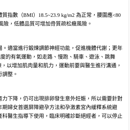
BMI）18.5~23.9 kg/m2 為正常，腰圍應<80
病風險，低體品質可增加骨質疏松癥風險。
陽。適當進行鍛煉調節神經功能，促進機體代謝；更年
中等強度的有氧運動，如走路、慢跑、騎車、遊泳、跳舞
鍛煉，以增加肌肉量和肌力，運動前要與醫生進行溝通，
行調整。
育力下降，仍可出現排卵發生意外妊娠，所以需要針對
年期婦女首選屏障避孕方法和孕激素宮內緩釋系統避
產科醫生指導下使用，臨床明確診斷絕經者，可以停止