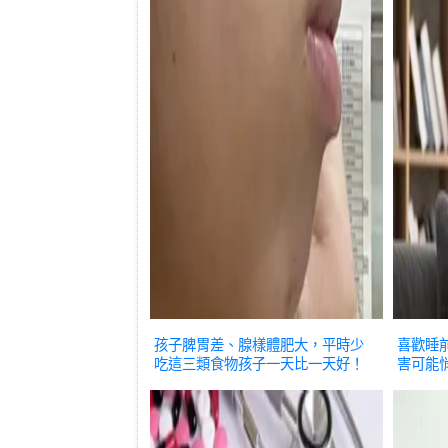
孩子脾胃差、腺樣體肥大，平時少
喜歡睡
吃這三類食物孩子一天比一天好！
害可能
健康