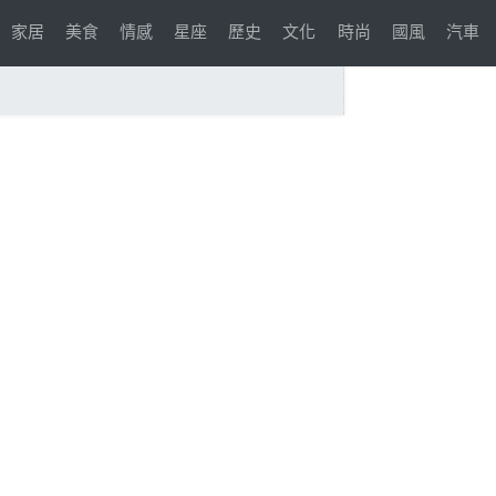
家居
美食
情感
星座
歷史
文化
時尚
國風
汽車