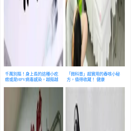
千萬別摳！身上長的這種小疙
「微科普」超實用的春咳小秘
瘩或是HPV病毒感染，越摳越
方，值得收藏！
健康
多
健康