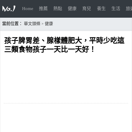
Home
推薦
熱點
健康
育兒
養生
生活
旅
當前位置：
華文頭條
健康
>
孩子脾胃差、腺樣體肥大，平時少吃這
三類食物孩子一天比一天好！