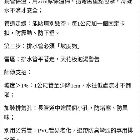
銅管保溫：用2cm厚保溫棉，拐彎處重點包紮，冷凝
水不滴才安全；
管道走線：能貼墻別懸空，每1公尺加一個固定卡
扣，防震動、防下垂。
第三步：排水管必須「坡度夠」
雷區：排水管平著走，天花板泡湯警告
師傅支招：
坡度＞1%：1公尺管至少降1cm，水往低處流才不倒
灌；
加裝排氣孔：長管道中途開個小孔，防堵塞、防異
味；
別用劣質管：PVC管易老化，選帶防臭彎頭的專用排
水管。