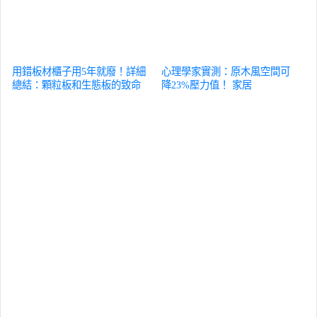
用錯板材櫃子用5年就廢！詳細
心理學家實測：原木風空間可
總結：顆粒板和生態板的致命
降23%壓力值！
家居
優缺點
家居