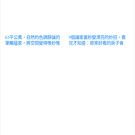
63平公寓，自然的色調靜謐的
9個讓家裏秒變漂亮的妙招，看
筆觸蘊家，將空間變得惟妙惟
完才知道：原來好看的房子會
肖且雅致
家居
遮醜！
家居