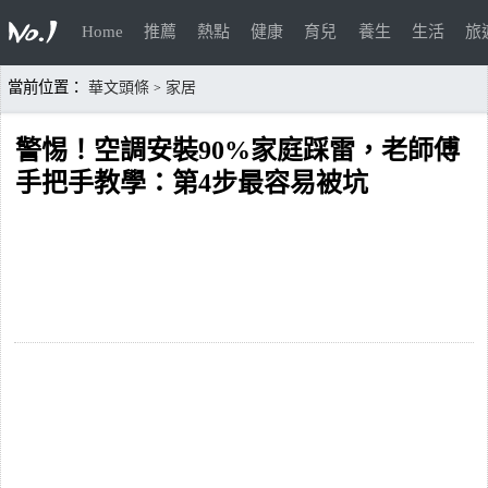
Home
推薦
熱點
健康
育兒
養生
生活
旅
當前位置：
華文頭條
家居
>
警惕！空調安裝90%家庭踩雷，老師傅
手把手教學：第4步最容易被坑