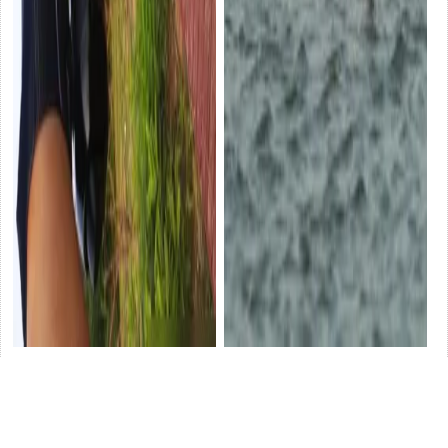
山東一男子炫耀「射魚」成
草魚秘境：解鎖自然水域垂釣
果，網友質問：射這麽多魚，
的奧秘
汽車
你不愧疚嗎
汽車