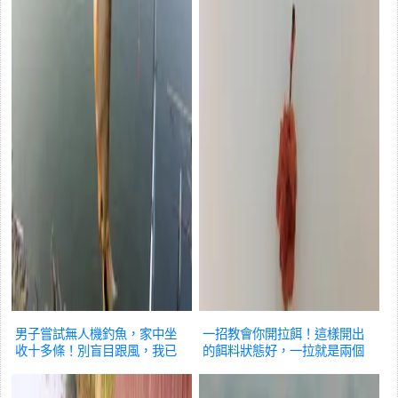
男子嘗試無人機釣魚，家中坐
一招教會你開拉餌！這樣開出
收十多條！別盲目跟風，我已
的餌料狀態好，一拉就是兩個
被拉下水
汽車
球
汽車