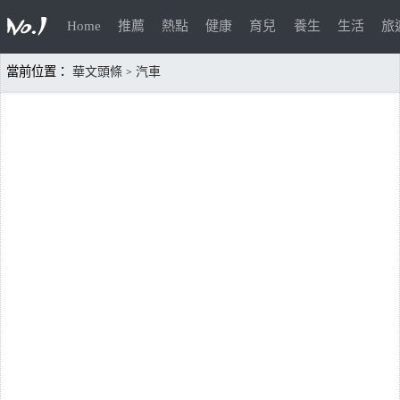
Home
推薦
熱點
健康
育兒
養生
生活
旅
當前位置：
華文頭條
汽車
>