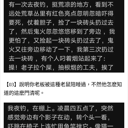
【03】說明你老板被這種老鼠陪睡過，不然他怎麽知
道的這麽門清呢。