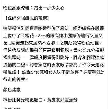
粉色高跟涼鞋：踏出一步少女心
【踩碎夕陽釀成的蜜糖】
這雙粉涼鞋簡直是給造型施了魔法！細帶纏繞在腳踝
上像綁了朵櫻花，8cm的跟高讓小腿線條繃得又直又
長...關鍵走起來居然不累腳！之前總覺得粉色幼稚，
但這帶灰調的裸粉簡直高級到犯規。當它從九分褲腳
探出頭時——露膚度把握得剛剛好，腳背和腳踝連成
流暢的曲線。約會穿它時男友眼睛都亮了你今天走路
帶風誒！ 誰說少女感和女人味不能並存？這雙鞋就是
行走的答案。
顏色建議
裸粉比熒光粉更顯白，黃皮友好度滿分