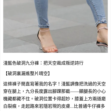
淺藍色破洞九分褲：把天空裁成叛逆詩行
【破洞裏漏進整片晴空】
這條褲子簡直寫著我的名字！淺藍調像把洗過的天空
穿在腿上，九分長度露出腳踝那截——顯腿長的小心
機藏都藏不住。破洞位置卡得超妙，膝蓋上方兩道磨
白裂痕，走起路來若隱若現的皮膚...比普通牛仔褲多