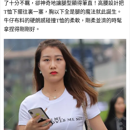
了十分不羈，卻神奇地讓腿型顯得筆直！高腰設計把
T恤下擺往裏一塞，胸以下全是腿的魔法就此誕生。
牛仔布料的硬朗感碰撞T恤的柔軟，剛柔並濟的時髦
拿捏得剛剛好。