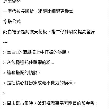
造型優勢
一字帶拉長腳背，粗跟比細跟更穩當
穿搭公式
配白裙子是純欲天花板，搭牛仔褲瞬間提亮全身
---
> 當白T的清風撞上牛仔褲的灑脫，
> 灰包穩穩托住跳躍的粉...
> 這套搭配的精髓，
> 是把精心打扮穿成毫不費力的模樣。
>
> 周末逛市集時，破洞褲兜裏塞著剛買的郁金香；