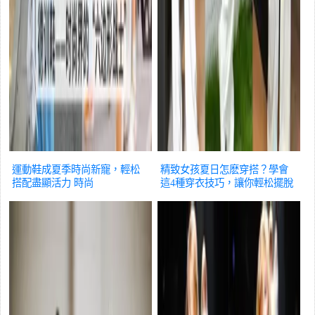
運動鞋成夏季時尚新寵，輕松
精致女孩夏日怎麽穿搭？學會
搭配盡顯活力
時尚
這4種穿衣技巧，讓你輕松擺脫
路人感
時尚