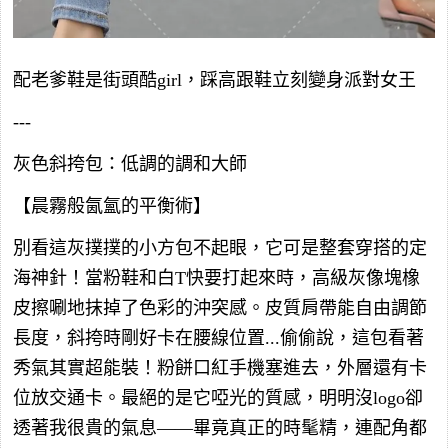
配老爹鞋是街頭酷girl，踩高跟鞋立刻變身派對女王
---
灰色斜挎包：低調的調和大師
【晨霧般氤氳的平衡術】
別看這灰撲撲的小方包不起眼，它可是整套穿搭的定
海神針！當粉鞋和白T快要打起來時，高級灰像塊橡
皮擦唰地抹掉了色彩的沖突感。皮質肩帶能自由調節
長度，斜挎時剛好卡在腰線位置...偷偷說，這包看著
秀氣其實超能裝！粉餅口紅手機塞進去，外層還有卡
位放交通卡。最絕的是它啞光的質感，明明沒logo卻
透著我很貴的氣息——畢竟真正的時髦精，連配角都