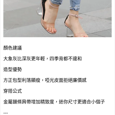
顏色建議
大象灰比深灰更年輕，四季背都不違和
造型優勢
方正包型利落顯瘦，啞光皮面拒絕廉價感
穿搭公式
金屬鏈條肩帶增加精致度，迷你尺寸更適合小個子
---