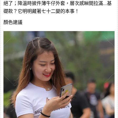
絕了；降溫時披件薄牛仔外套，層次感瞬間拉滿...基
礎款？它明明藏著七十二變的本事！
顏色建議