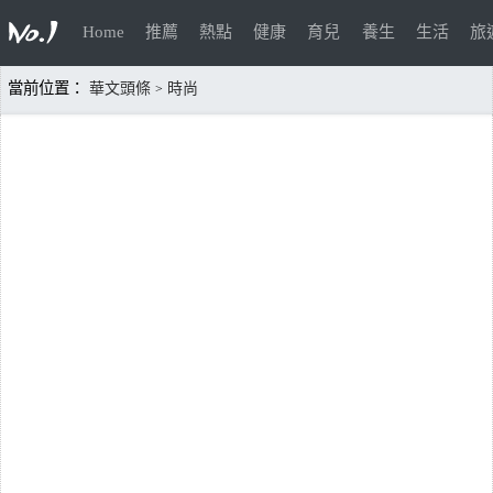
Home
推薦
熱點
健康
育兒
養生
生活
旅
當前位置：
華文頭條
時尚
>