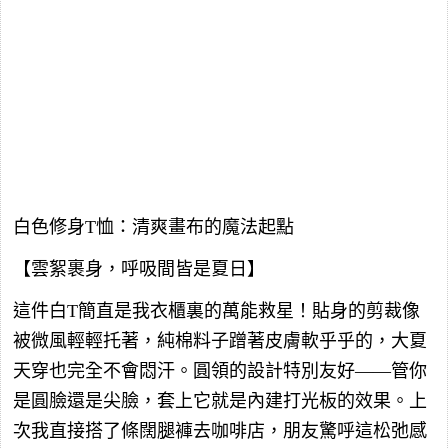
白色修身T恤：清爽畫布的魔法起點
【雲絮裹身，呼吸間皆是夏日】
這件白T簡直是我衣櫃裏的萬能救星！貼身的剪裁像
被微風輕輕托著，純棉料子蹭著皮膚軟乎乎的，大夏
天穿也完全不會悶汗。圓領的設計特別友好——管你
是圓臉還是尖臉，套上它就是內建打光板的效果。上
次我直接搭了條闊腿褲去咖啡店，朋友驚呼這松弛感