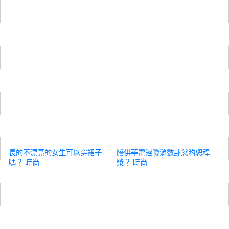
長的不漂亮的女生可以穿裙子
謄供華電銼嘰消數卦忿豹恕稈
嗎？
時尚
漿？
時尚