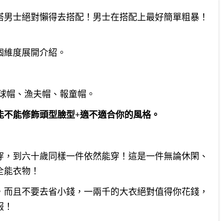
搭男士絕對懶得去搭配！男士在搭配上最好簡單粗暴！
個維度展開介紹。
棒球帽、漁夫帽、報童帽。
能不能修飾頭型臉型+適不適合你的風格。
穿，到六十歲同樣一件依然能穿！這是一件無論休閑、
全能衣物！
，而且不要去省小錢，一兩千的大衣絕對值得你花錢，
服！