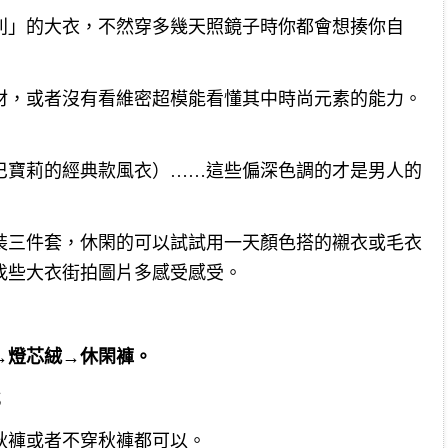
別」的大衣，不然穿多幾天照鏡子時你都會想揍你自
材，或者沒有看維密超模能看懂其中時尚元素的能力。
巴寶莉的經典款風衣）……這些偏深色調的才是男人的
裝三件套，休閑的可以試試用一天顏色搭的襯衣或毛衣
找些大衣街拍圖片多感受感受。
→燈芯絨→休閑褲。
；
秋褲或者不穿秋褲都可以。