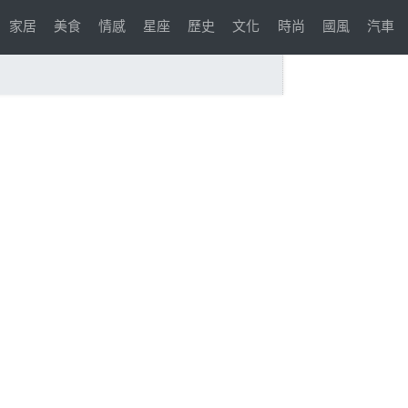
家居
美食
情感
星座
歷史
文化
時尚
國風
汽車