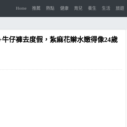
Home
推薦
熱點
健康
育兒
養生
生活
旅遊
+牛仔褲去度假，紮麻花辮水嫩得像24歲