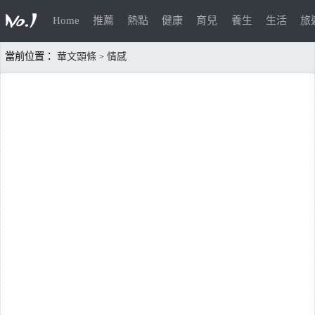
Home
推薦
熱點
健康
育兒
養生
生活
旅
當前位置：
華文頭條
情感
>