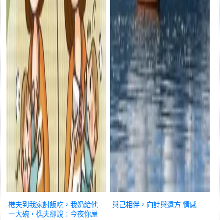
樵夫到我家討飯吃，我奶給他
與己相伴，向詩與遠方
情感
一大碗，樵夫卻說：今夜你屋