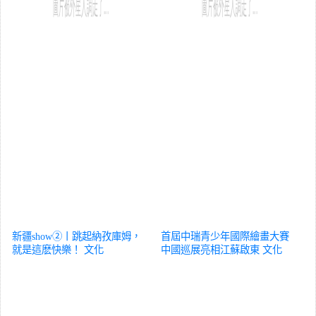
新疆show②丨跳起納孜庫姆，
首屆中瑞青少年國際繪畫大賽
就是這麽快樂！
文化
中國巡展亮相江蘇啟東
文化