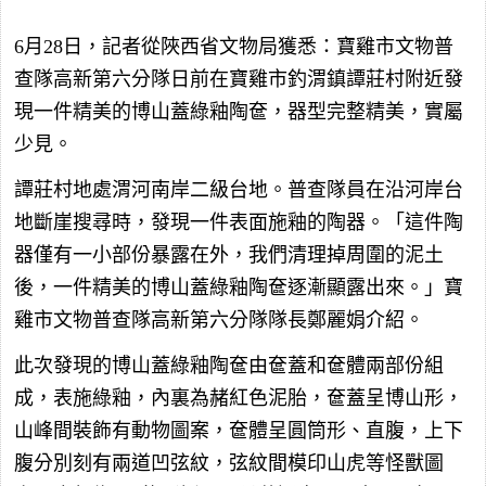
6月28日，記者從陜西省文物局獲悉：寶雞市文物普
查隊高新第六分隊日前在寶雞市釣渭鎮譚莊村附近發
現一件精美的博山蓋綠釉陶奩，器型完整精美，實屬
少見。
譚莊村地處渭河南岸二級台地。普查隊員在沿河岸台
地斷崖搜尋時，發現一件表面施釉的陶器。「這件陶
器僅有一小部份暴露在外，我們清理掉周圍的泥土
後，一件精美的博山蓋綠釉陶奩逐漸顯露出來。」寶
雞市文物普查隊高新第六分隊隊長鄭麗娟介紹。
此次發現的博山蓋綠釉陶奩由奩蓋和奩體兩部份組
成，表施綠釉，內裏為赭紅色泥胎，奩蓋呈博山形，
山峰間裝飾有動物圖案，奩體呈圓筒形、直腹，上下
腹分別刻有兩道凹弦紋，弦紋間模印山虎等怪獸圖