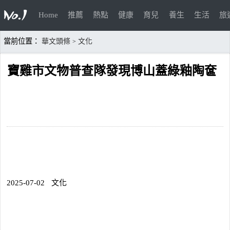
Home
推薦
熱點
健康
育兒
養生
生活
旅
當前位置：
華文頭條
文化
>
寶雞市文物普查隊發現博山蓋綠釉陶奩
2025-07-02
文化