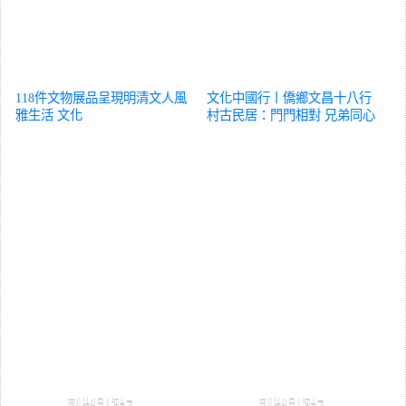
118件文物展品呈現明清文人風
文化中國行丨僑鄉文昌十八行
雅生活
文化
村古民居：門門相對 兄弟同心
文化