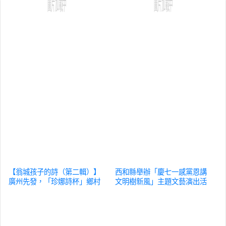
【翁城孩子的詩（第二輯）】
西和縣舉辦「慶七一感黨恩講
廣州先發，「珍娜詩杯」鄉村
文明樹新風」主題文藝演出活
少年詩歌……
文化
動
文化