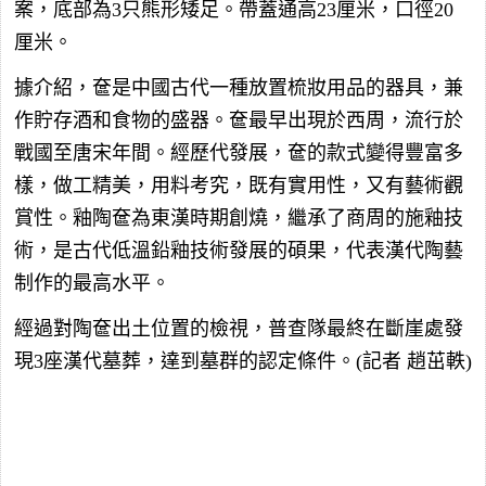
案，底部為3只熊形矮足。帶蓋通高23厘米，口徑20
厘米。
據介紹，奩是中國古代一種放置梳妝用品的器具，兼
作貯存酒和食物的盛器。奩最早出現於西周，流行於
戰國至唐宋年間。經歷代發展，奩的款式變得豐富多
樣，做工精美，用料考究，既有實用性，又有藝術觀
賞性。釉陶奩為東漢時期創燒，繼承了商周的施釉技
術，是古代低溫鉛釉技術發展的碩果，代表漢代陶藝
制作的最高水平。
經過對陶奩出土位置的檢視，普查隊最終在斷崖處發
現3座漢代墓葬，達到墓群的認定條件。(記者 趙茁軼)