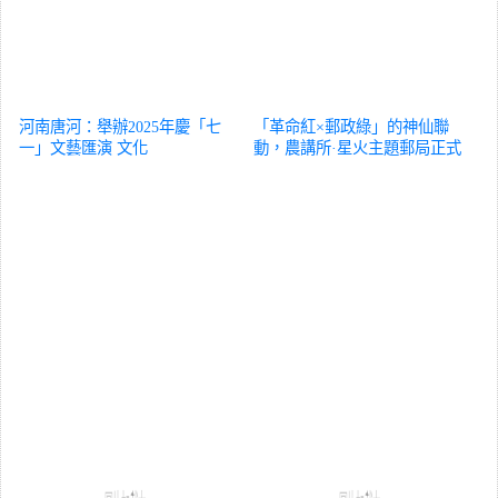
河南唐河：舉辦2025年慶「七
「革命紅×郵政綠」的神仙聯
一」文藝匯演
文化
動，農講所·星火主題郵局正式
啟動！
文化