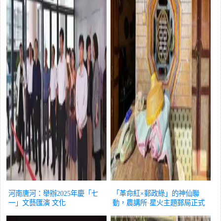
河南唐河：舉辦2025年慶「七
「革命紅×郵政綠」的神仙聯
一」文藝匯演
文化
動，農講所·星火主題郵局正式
啟動！
文化