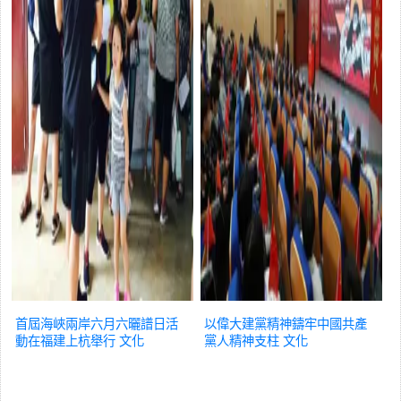
首屆海峽兩岸六月六曬譜日活
以偉大建黨精神鑄牢中國共產
動在福建上杭舉行
文化
黨人精神支柱
文化