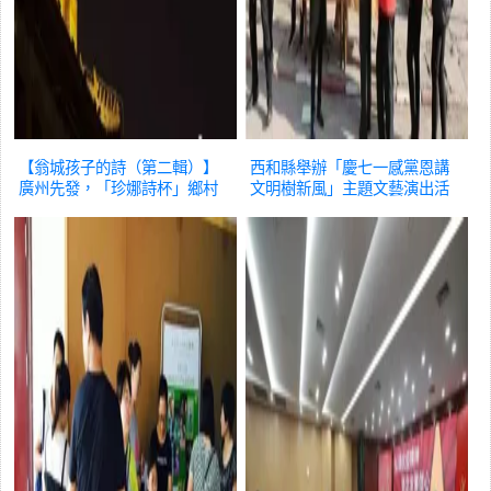
【翁城孩子的詩（第二輯）】
西和縣舉辦「慶七一感黨恩講
廣州先發，「珍娜詩杯」鄉村
文明樹新風」主題文藝演出活
少年詩歌……
文化
動
文化