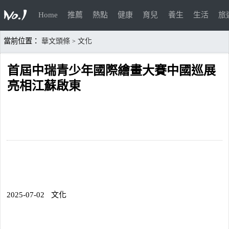
Home
推薦
熱點
健康
育兒
養生
生活
旅
當前位置：
華文頭條
文化
>
首屆中瑞青少年國際繪畫大賽中國巡展
亮相江蘇啟東
2025-07-02
文化