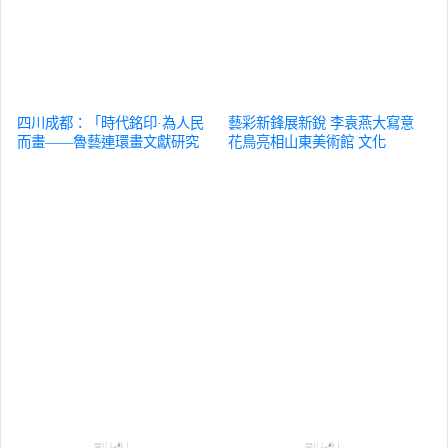
四川成都：「時代銘印·為人民
藝彩新鋒展新銳 李袁燕大寫意
而畫——魯藝連環畫文獻研究
花鳥亮相山東美術館
文化
展」吸引參觀者
文化