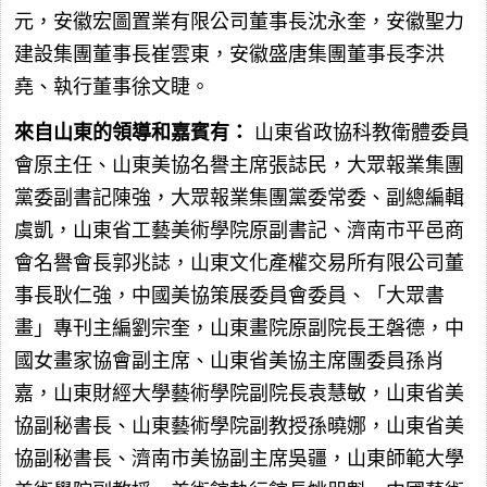
元，安徽宏圖置業有限公司董事長沈永奎，安徽聖力
建設集團董事長崔雲東，安徽盛唐集團董事長李洪
堯、執行董事徐文睫。
來自山東的領導和嘉賓有：
山東省政協科教衛體委員
會原主任、山東美協名譽主席張誌民，大眾報業集團
黨委副書記陳強，大眾報業集團黨委常委、副總編輯
虞凱，山東省工藝美術學院原副書記、濟南市平邑商
會名譽會長郭兆誌，山東文化產權交易所有限公司董
事長耿仁強，中國美協策展委員會委員、「大眾書
畫」專刊主編劉宗奎，山東畫院原副院長王磐德，中
國女畫家協會副主席、山東省美協主席團委員孫肖
嘉，山東財經大學藝術學院副院長袁慧敏，山東省美
協副秘書長、山東藝術學院副教授孫曉娜，山東省美
協副秘書長、濟南市美協副主席吳疆，山東師範大學