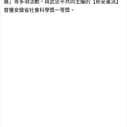
展」等多項活動。與武忠平共同主編的【新安畫派】
曾獲安徽省社會科學獎一等獎。