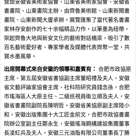
覽由安徽省美術家協會、山東省美術家協會、安徽省
書畫院、山東畫院主辦，由齊魯美術館、山東新聞書
畫院、山東新聞大廈承辦。展覽匯集了當代著名書畫
家林存安創作的七十余幅精品力作，以筆墨為紐帶，
架起齊魯大地與新安文化的藝術對話橋梁，吸引了數
百名藝術愛好者、專家學者及媒體代表齊聚一堂，共
賞水墨風華。
出席開幕式來自安徽的領導和嘉賓有：
合肥市政協原
主席、第五屆安徽省書協副主席董昭禮及夫人，安徽
省文藝評論家協會主席、社科院研究員錢念孫，合肥
市瑤海區人大原主任、二級巡視員衛立順及夫人，安
徽省書畫院副院長陳明哲，安徽省美協原副主席陸小
和，安徽出版集團十大工匠金前文，合肥市政協書畫
院辦公室副主任鄭永生，安徽瑤海鋼構建設集團董事
長淩紅兵及夫人，安徽三元油脂有限公司董事長丁勝