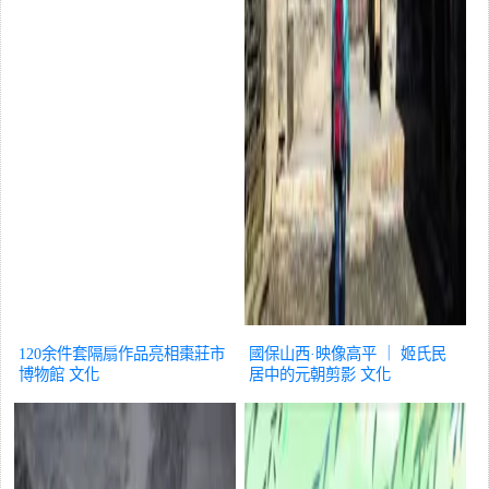
120余件套隔扇作品亮相棗莊市
國保山西·映像高平 ｜ 姬氏民
博物館
文化
居中的元朝剪影
文化