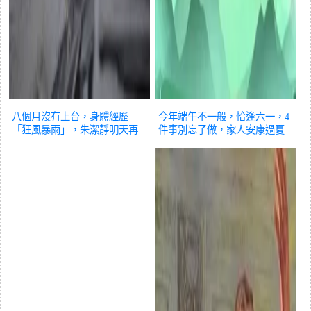
八個月沒有上台，身體經歷
今年端午不一般，恰逢六一，4
「狂風暴雨」，朱潔靜明天再
件事別忘了做，家人安康過夏
跳【朱鹮】，角逐梅花獎
文化
天！
文化