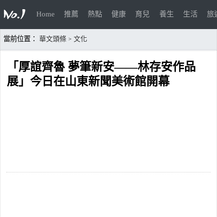
Home
推薦
熱點
健康
育兒
養生
生活
旅
當前位置：
華文頭條
文化
>
「厚誼齊魯 夢筆新安——林存安作品
展」今日在山東新聞美術館開幕