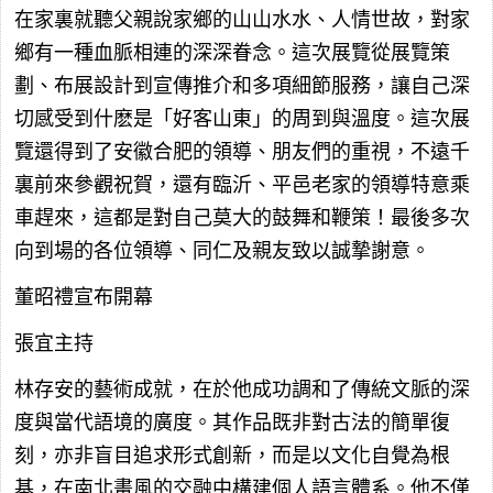
在家裏就聽父親說家鄉的山山水水、人情世故，對家
鄉有一種血脈相連的深深眷念。這次展覽從展覽策
劃、布展設計到宣傳推介和多項細節服務，讓自己深
切感受到什麽是「好客山東」的周到與溫度。這次展
覽還得到了安徽合肥的領導、朋友們的重視，不遠千
裏前來參觀祝賀，還有臨沂、平邑老家的領導特意乘
車趕來，這都是對自己莫大的鼓舞和鞭策！最後多次
向到場的各位領導、同仁及親友致以誠摯謝意。
董昭禮宣布開幕
張宜主持
林存安的藝術成就，在於他成功調和了傳統文脈的深
度與當代語境的廣度。其作品既非對古法的簡單復
刻，亦非盲目追求形式創新，而是以文化自覺為根
基，在南北畫風的交融中構建個人語言體系。他不僅