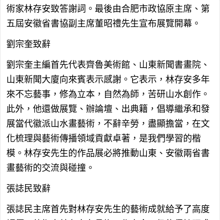
術家林存安致答謝詞。最後由合肥市政協原主席、第
五屆安徽省書協副主席董昭禮先生宣布展覽開幕。
劉宗奎致辭
劉宗奎主編首先代表齊魯美術館、山東新聞書畫院、
山東新聞大廈向來賓表示感謝。它表示，林存安多年
來不忘藝事，修為立本，自然為師，苦研山水創作。
此外，他還做展覽、辦論壇、出典籍，倡導繼承和發
展當代徽派山水畫藝術，不辭辛勞，盡顯擔當，在文
化梳理與藝術傳播領域貢獻卓著，是我們學習的楷
模。林存安先生的作品展必將推動山東、安徽兩省書
畫藝術的交流與碰撞。
張誌民致辭
張誌民主席首先對林存安先生的藝術成就給予了高度