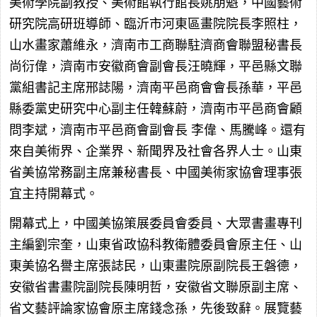
美術學院副教授、美術館執行館長姚朋魁，中國藝術
研究院高研班導師、臨沂市河東區畫院院長李照柱，
山水畫家蕭維永，濟南市工商聯駐濟商會聯盟秘書長
尚衍偉，濟南市安徽商會副會長汪曉輝，平邑縣文聯
黨組書記主席邢誌陽，濟南平邑商會會長孫華，平邑
縣委黨史研究中心副主任韓蘇蔚，濟南市平邑商會顧
問李斌，濟南市平邑商會副會長 李偉、馬騰峰。還有
來自美術界、企業界、新聞界及社會各界人士。山東
省美協常務副主席兼秘書長、中國美術家協會理事張
宜主持開幕式。
開幕式上，中國美協策展委員會委員、大眾書畫專刊
主編劉宗奎，山東省政協科教衛體委員會原主任、山
東美協名譽主席張誌民，山東畫院原副院長王磐德，
安徽省書畫院副院長陳明哲，安徽省文聯原副主席、
省文藝評論家協會原主席錢念孫，先後致辭。展覽藝