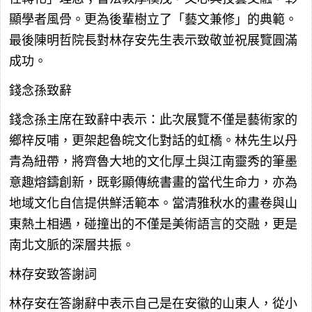
顯學者風骨。更為後輩樹立了「藝文兼修」的典範。
最後陳明哲院長對林存安先生表示致敬並祝展覽圓滿
成功。
錢念孫致辭
錢念孫主席在致辭中表示：此次展覽不僅是藝術家的
鄉梓反哺，更架起魯皖文化對話的虹橋。林先生以丹
青為紐帶，將齊魯大地的文化厚土與江南靈秀的筆墨
意趣熔鑄創新，既彰顯傳統書畫的當代生命力，亦為
地域文化自信提供鮮活範本。當清雅秋水的畫卷與山
東熱土相遇，碰撞出的不僅是美術語言的交融，更是
南北文脈的深層共振。
林存安致答謝詞
林存安在答謝辭中表示自己是在安徽的山東人，從小