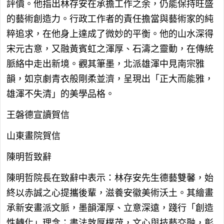
評價。他指出林存安在承擔工作之余，仍能保持旺盛
的藝術創造力。行政工作者的責任擔當與藝術家的純
粹追求，在他身上達成了微妙的平衡。他的山水深得
宋元古意，又融黃賓虹之渾厚、石濤之靈動，在傳統
脈絡中走出新境。觀其筆墨，北派雄渾中見南宗雅
韻，如京劇青衣般剛柔並濟，呈現出「正大而能雅，
雄渾不失清」的美學品格。
王磐德宣讀賀信
山東畫院賀信
陳明哲致辭
陳明哲院長在致辭中表示：林存安先生德藝雙馨，始
終以赤誠之心提攜後輩，滋養安徽美術沃土。其繪畫
承新安畫派文脈，墨韻渾厚、立意深遠，踐行「創造
性轉化」理念；書法敦厚樸茂，文心與技藝交融，彰